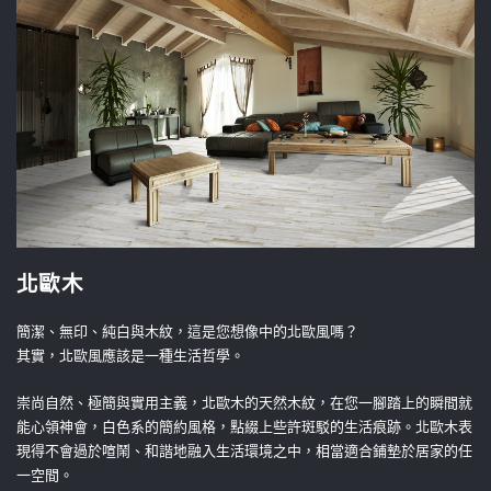
北歐木
簡潔、無印、純白與木紋，這是您想像中的北歐風嗎？
其實，北歐風應該是一種生活哲學。
崇尚自然、極簡與實用主義，北歐木的天然木紋，在您一腳踏上的瞬間就
能心領神會，白色系的簡約風格，點綴上些許斑駁的生活痕跡。北歐木表
現得不會過於喧鬧、和諧地融入生活環境之中，相當適合鋪墊於居家的任
一空間。