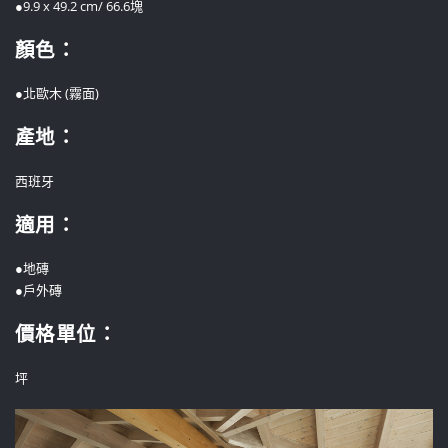
●9.9 x 49.2 cm/ 66.6塊
顏色：
●北歐木 (霧面)
產地：
西班牙
適用：
●地磚
●戶外磚
價格單位
：
坪