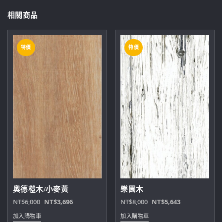
相關商品
特價
特價
奧德榿木/小麥黃
樂園木
原
目
原
目
NT$
6,000
NT$
3,696
NT$
8,000
NT$
5,643
始
前
始
前
加入購物車
加入購物車