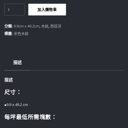
始
前
北
價
價
加入購物車
歐
格：
格：
木
NT$7,000。
NT$5,060。
數
分類:
9.9cm x 49.2cm
,
木紋
,
西班牙
量
標籤:
米色木紋
描述
描述
尺寸：
●9.9 x 49.2 cm
每坪最低所需塊數：