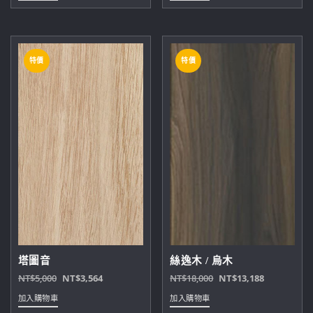
價
價
價
價
格：
格：
格：
格：
NT$6,000。
NT$3,696。
NT$8,000。
NT$5,643。
特價
特價
塔圖音
絲逸木 / 烏木
原
目
原
目
NT$
5,000
NT$
3,564
NT$
18,000
NT$
13,188
始
前
始
前
加入購物車
加入購物車
價
價
價
價