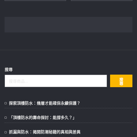
格：
格：
格：
格：
NT$5,000。
NT$3,564。
NT$18,000。
NT$13,18
搜尋
搜
尋
探索頂樓防水：幾層才能確保永續保護？
「頂樓防水的壽命探討：能撐多久？」
抓漏與防水：揭開防潮秘籍的真相與差異