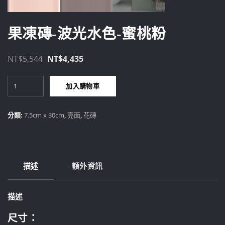
果凍磚-波光水色-蜜桃粉
原
目
NT$
5,544
NT$
4,435
始
前
果
價
價
加入購物車
凍
格：
格：
磚-
NT$5,544。
NT$4,435。
波
分類:
7.5cm x 30cm
,
亮面
,
花磚
光
水
色-
蜜
描述
額外資訊
桃
粉
數
描述
量
尺寸：