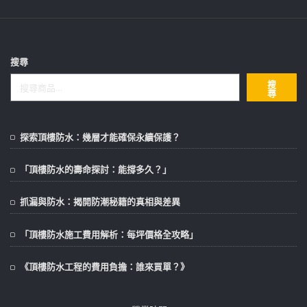
可
在
產
品
搜尋
頁
搜
面
尋
選
擇
選
探索頂樓防水：幾層才能確保永續保護？
項
「頂樓防水的壽命探討：能撐多久？」
抓漏與防水：揭開防潮秘籍的真相與差異
「頂樓防水施工費用解析：每坪價格全攻略」
《頂樓防水工程的費用負擔：誰來買單？》