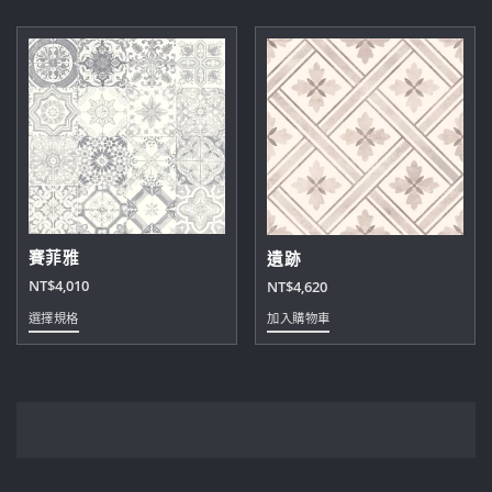
賽菲雅
遺跡
NT$
4,010
NT$
4,620
此
選擇規格
加入購物車
產
品
有
多
種
款
式。