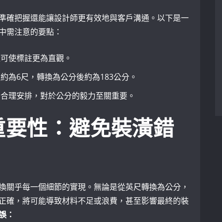
準確把握還能讓設計師更有效地與客戶溝通。以下是一
中需注意的要點：
量可使標註更為直觀。
約為6尺，轉換為公分後約為183公分。
さ合理安排，對於公分的毅力至關重要。
重要性：避免裝潢錯
換關乎每一個細節的實現。無論是從英尺轉換為公分，
正確，將可能導致材料不足或浪費，甚至影響最終的裝
誤：