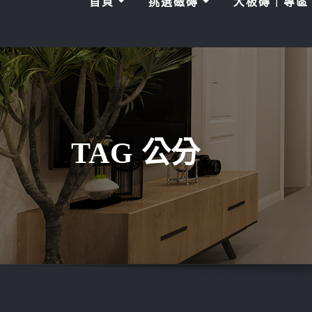
首頁
挑選磁磚
大板磚｜專
TAG 公分