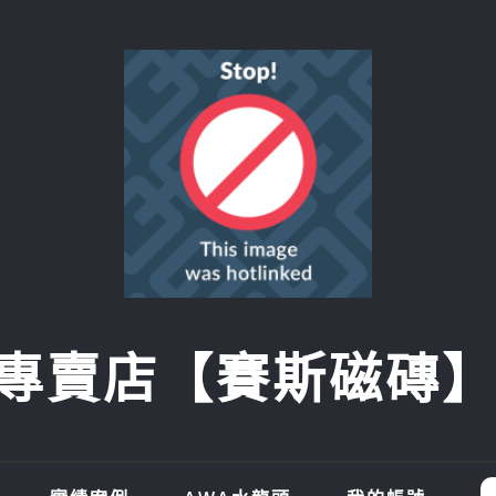
賣店【賽斯磁磚】SI