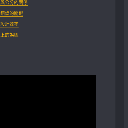
尺與公分的關係
潢錯誤的關鍵
的設計效率
算上的誤區