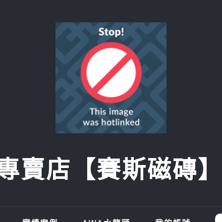
賣店【賽斯磁磚】SI