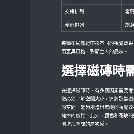
交錯排列
客
菱形排列
創
每種布局都能帶來不同的視覺效果
用更具風格，彰顯主人的品味。
選擇磁磚時
在選擇磁磚時，有多個因素需要考
您必須了解
空間大小
，這將影響磁
的空間，能夠創造出無縫的視覺效
擁擠的感覺。此外，
顏色
和
花紋
的
則增加空間的層次感。