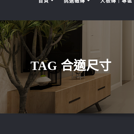
首頁
挑選磁磚
大板磚｜專
TAG 合適尺寸