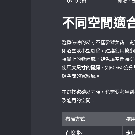
10×10 cm
餐廳、
不同空間適
選擇磁磚的尺寸不僅影響美觀，更
如浴室或小型廚房，建議使用
較小
視覺上的延伸感，避免讓空間顯得
使用
大尺寸的磁磚
，如60×60公
顯空間的寬敞感。
在選擇磁磚尺寸時，也需要考量到
及適用的空間：
布局方式
適
直線排列
走