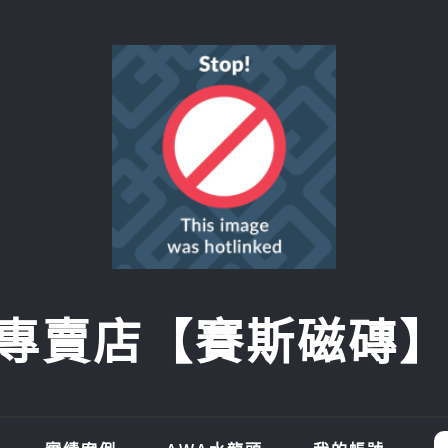
賣店【賽斯磁磚】SI