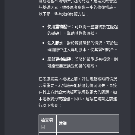
濕或地基不均勻所引起的問題，建議先改善這
些基礎因素，然後再考慮進一步的修復措施。
以下是一些有效的修復方法：
使用重物壓平：
可以將一些重物放在隆起
的磁磚上，幫助其恢復原狀。
注入膠水：
對於輕微隆起的情況，可於磁
磚縫隙中注入專用膠水，使其緊密貼合。
局部更換磁磚：
若隆起嚴重或有損壞，則
可能需要更換受影響的磁磚。
在考慮鋪設木地板之前，評估隆起磁磚的情況
非常重要。若措施未能使隆起情況消失，直接
在其上方鋪設木地板可能導致更大的問題，如
木地板變形或起翹。因此，建議在鋪設之前進
行以下檢查：
檢查項
建議
目