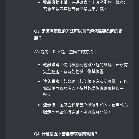
物品滾動測試
：在磁磚表面上滾動重物，觀察是
否會因為不平整而有滯留或阻力感。
Q3: 是否有簡單的方法可以自己解決磁磚凸起的問
題？
A3: 是的，以下是一些簡單的方法： ‌
輕敲磁磚
：使用橡膠槌輕敲凸起的磁磚，若沒有
完全翹起，有時能輕微回復其位置。
注入膠水
：若發現凸起部位下方有空氣囊，可以
嘗試使用膠水注入，待其乾燥後磁磚會恢復平
整。 ⁢
溫水傷
：如果凸起是因為潮濕引起的，使用乾布
吸走水分並保持通風，可以緩解問題。
Q4: ⁤什麼情況下需要尋求專業幫助？