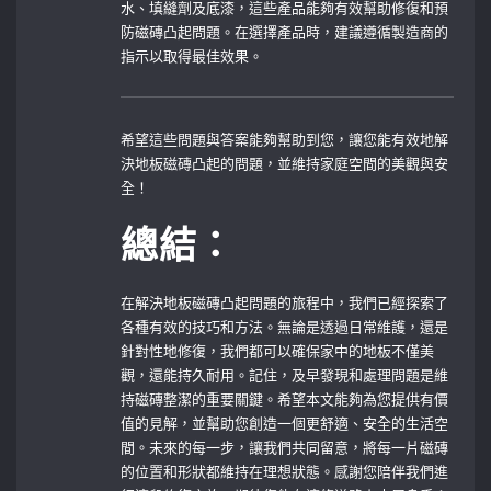
水、填縫劑及底漆，這些產品能夠有效幫助修復和預
防磁磚凸起問題。在選擇產品時，建議遵循製造商的
指示以取得最佳效果。
希望這些問題與答案能夠幫助到您，讓您能有效地解
決地板磁磚凸起的問題，並維持家庭空間的美觀與安
全！
總結：
在解決地板磁磚凸起問題的旅程中，我們已經探索了
各種有效的技巧和方法。無論是透過日常維護，還是
針對性地修復，我們都可以確保家中的地板不僅美
觀，還能持久耐用。記住，及早發現和處理問題是維
持磁磚整潔的重要關鍵。希望本文能夠為您提供有價
值的見解，並幫助您創造一個更舒適、安全的生活空
間。未來的每一步，讓我們共同留意，將每一片磁磚
的位置和形狀都維持在理想狀態。感謝您陪伴我們進