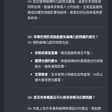
A4: 若您發現磁磚的凸起情況嚴重，或者在多個區域
同時出現，建議尋求專業人士的協助。尤其當基層問
題或結構性問題影響地板時，專業的評估與修復將更
為有效。
Q5: 有哪些預防措施能避免磁磚凸起問題的發生？
A5: 預防磁磚凸起的措施包括：⁣
安裝前檢查基層
：確保基層乾燥且平整。
選擇合適的膠水
：根據磁磚材料選擇適合的安裝
膠水，避免潮濕影響。 ​​
定期檢查
：及早發現小問題並及時處理，以防止
擴大變得更加嚴重。
Q6: 是否有修補產品可以使用來解決此類問題？
⁣ ​
A6: 市面上有許多專為磁磚修補設計的產品，例如膠