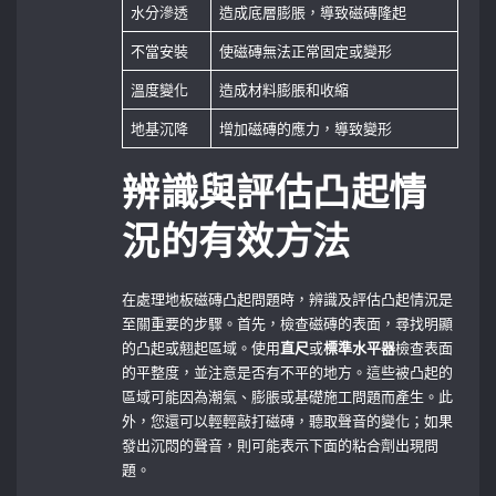
水分滲透
造成底層膨脹，導致磁磚隆起
不當安裝
使磁磚無法正常固定或變形
溫度變化
造成材料膨脹和收縮
地基沉降
增加磁磚的應力，導致變形
辨識與評估凸起情
況的有效方法
在處理地板磁磚凸起問題時，辨識及評估凸起情況是
至關重要的步驟。首先，檢查磁磚的表面，尋找明顯
的凸起或翹起區域。使用
直尺
或
標準水平器
檢查表面
的平整度，並注意是否有不平的地方。這些被凸起的
區域可能因為潮氣、膨脹或基礎施工問題而產生。此
外，您還可以輕輕敲打磁磚，聽取聲音的變化；如果
發出沉悶的聲音，則可能表示下面的粘合劑出現問
題。