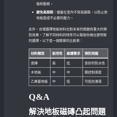
傷和壓痕。
避免高跟鞋：
儘量在室內不穿高跟鞋，以防止對
地板造成不必要的壓力。
此外，合理選擇地板材料也對未來的問題有重大的預
防效果。了解不同材料的特性可以幫助你做出更明智
的選擇。以下是一個簡單的比較表：
材料類型
耐用性
維護需求
預防問題
瓷磚
高
低
良好的防水性
木地板
中
中
需控制濕度
乙烯基地板
中
低
可抵抗潮濕
Q&A
解決地板磁磚凸起問題