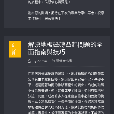
的旅程中，倍感信心與滿足。
謝謝您的閱讀，期待在下次的專業分享中再會，祝您
工作順利，居家愉快！
解決地板磁磚凸起問題的全
6
12
面指南與技巧
月
By
Admin
裝修大小事
在家居裝修與維護的過程中，地板磁磚的凸起問題常
常令業主們感到困擾。無論是因為安裝不當、基礎不
平，還是隨著時間的推移而產生的變化，凸起的磁磚
不僅影響美觀，還可能造成安全隱患。如何有效地解
決這一問題，成為許多人在家庭居住中必須面對的挑
戰。本文將為您提供一個全面的指南，介紹各種解決
地板磁磚凸起的技巧與方法，幫助您恢復地板的整體
美感、實用性，並保障家庭的安全與舒適。不論您的