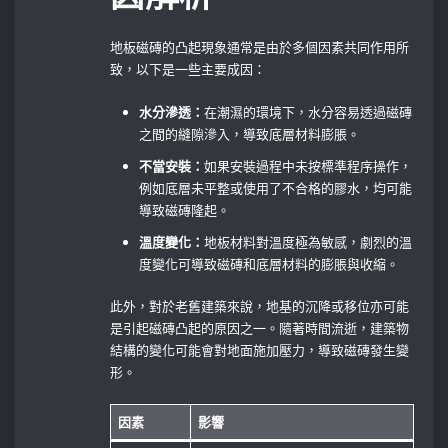
地板磁磚的凸起現象通常是由於多個因素共同作用所
致，以下是一些主要成因：
水分滲透：
在潮濕的環境下，水分容易透過磁磚
之間的縫隙滲入，導致底層材料膨脹。
不當安裝：
如果安裝過程中未按標準程序操作，
例如底層未平整或使用了不合格的膠水，均可能
導致磁磚隆起。
溫度變化：
地板材料對溫度極為敏感，劇烈的溫
度變化可導致磁磚和底層材料的膨脹與收縮。
此外，對於老舊建築來說，地基的沉降或移位亦可能
是引起磁磚凸起的原因之一。隨著時間流逝，建築物
結構的變化可能會對地面施加壓力，導致磁磚發生變
形。
因素
影響