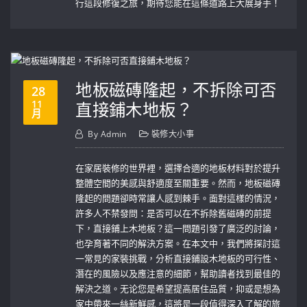
行這段修復之旅，期待您能在這條道路上大展身手！
地板磁磚隆起，不拆除可否
28
11
直接鋪木地板？
月
By
Admin
裝修大小事
在家居裝修的世界裡，選擇合適的地板材料對於提升
整體空間的美感與舒適度至關重要。然而，地板磁磚
隆起的問題卻時常讓人感到棘手。面對這樣的情況，
許多人不禁發問：是否可以在不拆除舊磁磚的前提
下，直接鋪上木地板？這一問題引發了廣泛的討論，
也孕育著不同的解決方案。在本文中，我們將探討這
一常見的家裝挑戰，分析直接鋪設木地板的可行性、
潛在的風險以及應注意的細節，幫助讀者找到最佳的
解決之道。无论您是希望提高居住品質，抑或是想為
家中帶來一絲新鮮感，這將是一段值得深入了解的旅