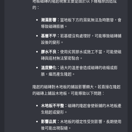
地板磁磚的隆起現象主要是由於以下幾種原因造成
的：
潮濕影響：
當地板下方的濕氣無法及時散發，會
導致磁磚膨脹。
基層不平：
若基礎沒有處理好，可能導致磁磚鋪
設後的變形。
膠水不良：
使用劣質膠水或施工不當，可能使磁
磚與底材無法緊密黏合。
溫度變化：
過大的溫差會造成磁磚的收縮或膨
脹，繼而產生隆起。
隆起的磁磚對木地板的鋪設影響頗大。若直接在隆起
的磁磚上鋪設木地板，可能導致以下問題：
木地板不平整：
磁磚的隆起會使新鋪的木地板產
生翹起或變形。
影響品質：
木地板的穩定性受到影響，長期使用
後可能出現裂縫。