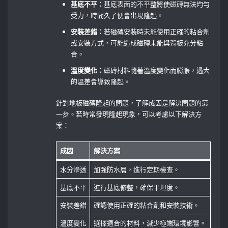
基底不平：
基底表面的不平整將使磁磚無法均勻
受力，時間久了便會出現隆起。
安裝差錯：
若磁磚安裝時未能使用正確的粘合劑
或安裝方式，可能造成磁磚未能與背板充分粘
合。
溫度變化：
磁磚材料隨著溫度變化而膨脹，過大
的溫差會導致隆起。
針對地板磁磚隆起的問題，了解成因是解決問題的第
一步。若時常發現隆起現象，可以考慮以下解決方
案：
成因
解決方案
水分滲透
加強防水層，進行定期檢查。
基底不平
進行基底修整，確保平坦度。
安裝差錯
確認使用正確的粘合劑和安裝技術。
溫度變化
選擇適合的材料，減少極端環境影響。