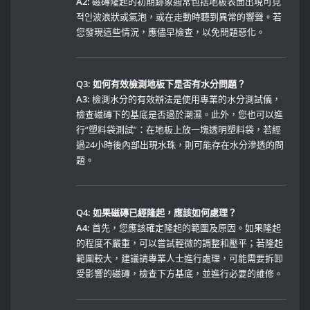
A2:
磁磚隆起的初期跡象通常包括地板表面出現可見
적인波浪狀或氣泡，或在走動時聽到異常的響聲。若
您發現這些情況，應儘早檢查，以免問題惡化。
Q3:⁢ 如何有效檢測地板下是否有水分問題？
A3:
檢測水分的有效辦法是使用專業的水分測試儀，
檢查磁磚下的基底是否過於潮濕。此外，您也可以進
行“塑料袋測試”：在地板上放一塊透明塑料袋，若經
過24小時後內部出現水珠，則可能存在水分滲透的問
題。
Q4: 如果磁磚已經隆起，應該如何處理？
A4:
首先，您應該確定隆起的範圍及原因。如果隆起
的程度不嚴重，可以嘗試輕微的調整和壓平；若隆起
範圍較大，建議請專業人士進行處理，可能需要拆卸
受影響的磁磚，檢查下方基底，並進行必要的維修。