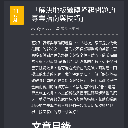
「解決地板磁磚隆起問題的
11
12
專業指南與技巧」
月
By
Aibot
裝修大小事
在家居裝修與維護的過程中，「地板」常常是我們最
為關注的部分之一，因為它不僅影響整體的美觀，更
直接關係到居住的舒適度與安全性。然而，隨著時間
的推移，地板磁磚卻可能出現隆起的問題，這不僅損
害了視覺效果，也可能造成潛在的危險。面對這一困
擾無數家庭的問題，我們特別整理了一份「解決地板
磁磚隆起問題的專業指南與技巧」，旨在為讀者提供
全面而實用的解決方案。不論您是DIY愛好者，還是
專業施工人員，本文都將為您揭開磁磚隆起背後的原
因，並提供高效的處理技巧與預防措施，幫助您還原
地板的完美與光彩。讓我們一起深入這項技術的世
界，找回家中的每一寸美好！
文章目錄