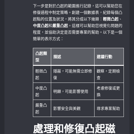
下一步是對於凸起的範圍進行記錄，這可以幫助您在
修復過程中制定策略。創建一個數據表，紀錄每個凸
起點的位置及狀況，將其分成以下幾類：
輕微凸起
、
中度凸起
和
嚴重凸起
。這樣可以幫助您視覺化問題的
程度，並協助決定是否需要專業的幫助。以下是一個
簡單的表示方式：
凸起類
描述
建議行動
型
輕微凸
隱蔽，可能無需立即修
觀察，定期檢
起
復
查
中度凸
考慮修復或更
明顯，可能影響使用
起
換
嚴重凸
影響安全與美觀
尋求專業幫助
起
處理和修復凸起磁