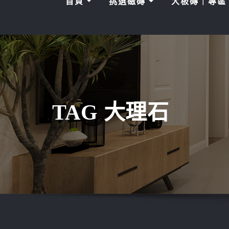
首頁
挑選磁磚
大板磚｜專
TAG 大理石