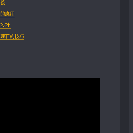
 ‍
的應用⁢
計 ⁤
大理石的技巧