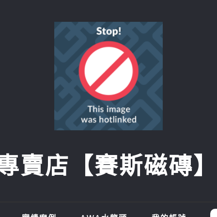
賣店【賽斯磁磚】SI