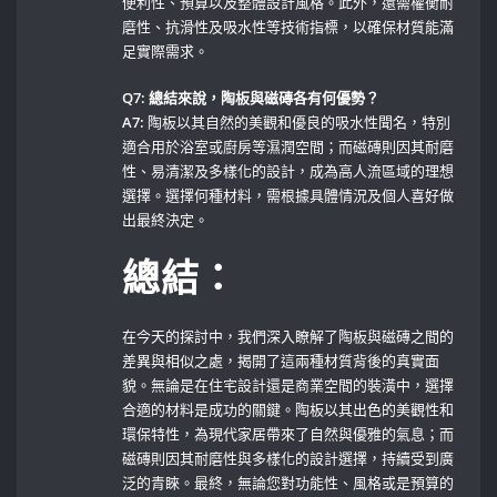
便利性、預算以及整體設計風格。此外，還需權衡耐
磨性、抗滑性及吸水性等技術指標，以確保材質能滿
足實際需求。
Q7: 總結來說，陶板與磁磚各有何優勢？
A7:
陶板以其自然的美觀和優良的吸水性聞名，特別
適合用於浴室或廚房等濕潤空間；而磁磚則因其耐磨
性、易清潔及多樣化的設計，成為高人流區域的理想
選擇。選擇何種材料，需根據具體情況及個人喜好做
出最終決定。
總結：
在今天的探討中，我們深入瞭解了陶板與磁磚之間的
差異與相似之處，揭開了這兩種材質背後的真實面
貌。無論是在住宅設計還是商業空間的裝潢中，選擇
合適的材料是成功的關鍵。陶板以其出色的美觀性和
環保特性，為現代家居帶來了自然與優雅的氣息；而
磁磚則因其耐磨性與多樣化的設計選擇，持續受到廣
泛的青睞。最終，無論您對功能性、風格或是預算的