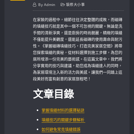
By
Admin
裝修大小事
在家裝的過程中，細節往往決定整體的成敗，而磁磚
的填縫技巧就是其中一個不可忽視的關鍵。無論是洗
手間的清新淨爽，還是廚房的時尚靚麗，精緻的填縫
不僅能提升美觀度，還能延長磁磚的使用壽命與耐污
性。《掌握磁磚填縫技巧，打造完美家居空間》將帶
您探索填縫的奧秘，從材料選擇到施工步驟，為您的
居所增添一份完美的藝術感。在這篇文章中，我們將
分享實用的技巧與建議，助您成為填縫達人的同時，
為家居環境注入新的活力與美感。讓我們一同踏上這
段美好而富有創意的家居旅程吧！
文章目錄
掌握填縫材料的選擇秘訣
填縫技巧的關鍵步驟解析 ⁣
如何避免常見填縫錯誤