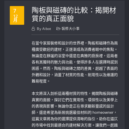
陶板與磁磚的比較：揭開材
7
12
質的真正面貌
月
By
Aibot
裝修大小事
在當今家居裝修和設計的世界裡，陶板和磁磚作為兩
種廣受歡迎的建材，正逐漸成為消費者眼中的焦點。
無論是在靜謐的浴室中還是在典雅的廚房裡，這兩者
各有其獨特的魅力與功能，使得許多人在選擇時感到
困惑。然而，陶板與磁磚之間的差異，超越了表面的
外觀和設計，涵蓋了材質的性能、耐用性以及維護的
難易程度。
本文將深入剖析這兩種材質的特性，揭開陶板與磁磚
真實的面貌，探討它們在實用性、環保性以及美學上
的表現與影響。無論你是正在尋求翻新靈感的設計
師，還是希望為新居挑選最佳材料的 homeowner，
這篇文章將為你的選擇提供清晰的指引，助你在逼仄
的市場中找到最適合的建材解決方案。讓我們一起踏