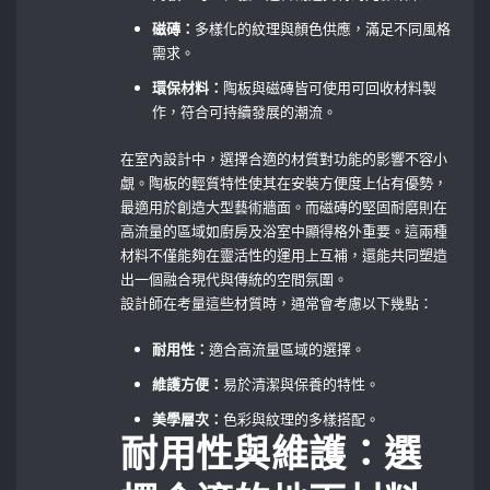
磁磚：
多樣化的紋理與顏色供應，滿足不同風格
需求。
環保材料：
陶板與磁磚皆可使用可回收材料製
作，符合可持續發展的潮流。
在室內設計中，選擇合適的材質對功能的影響不容小
覷。陶板的輕質特性使其在安裝方便度上佔有優勢，
最適用於創造大型藝術牆面。而磁磚的堅固耐磨則在
高流量的區域如廚房及浴室中顯得格外重要。這兩種
材料不僅能夠在靈活性的運用上互補，還能共同塑造
出一個融合現代與傳統的空間氛圍。
設計師在考量這些材質時，通常會考慮以下幾點：
耐用性：
適合高流量區域的選擇。
維護方便：
易於清潔與保養的特性。
美學層次：
色彩與紋理的多樣搭配。
耐用性與維護：選