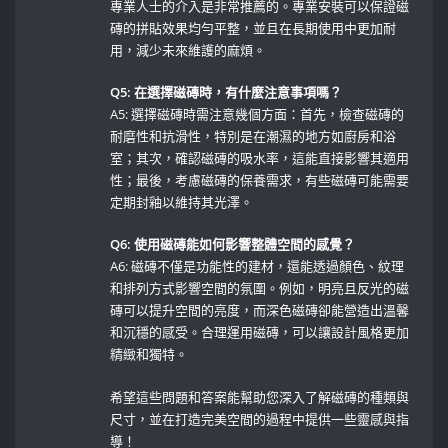
專業人士的介入是非常推薦的。專業安裝可以保證磁
磚的拼貼效果均勻平整，並且在長期使用中更加耐
用，減少未來維護的麻煩。
Q5: ⁤在選擇磁磚時，有什麼注意事項嗎？
A5: 選擇磁磚時需注意幾個方面：首先，檢查磁磚的
耐磨性和抗滑性，特別是在潮濕的地方如廚房和浴
室；其次，確認磁磚的吸水率，這能直接影響其適用
性；最後，考慮磁磚的保養需求，有些磁磚可能需要
定期封釉以維持其光澤。
Q6: ⁣使用磁磚能如何影響整體空間的感覺？
A6:⁣ 磁磚不僅是功能性的建材，還能透過顏色、紋理
和排列方式影響空間的氛圍。例如，明亮且反光的磁
磚可以提升空間的亮度，而深色磁磚卻能營造出溫馨
和沉穩的感受。合理運用磁磚，可以讓設計風格更加
精緻和獨特。
希望這些問題和答案能幫助您深入了解磁磚的種類與
尺寸，並在打造完美空間的過程中提供一些靈感與指
導！