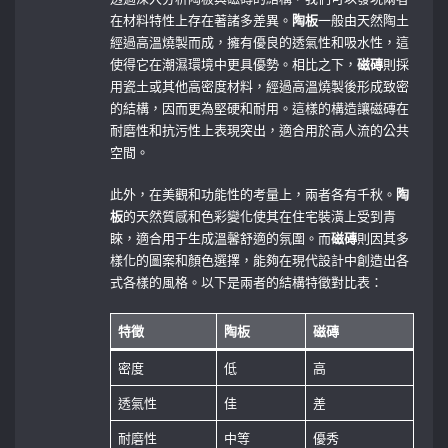
在材料特性上存在著諸多差異。
陶板
一般由天然陶土
經過高溫燒製而成，擁有優良的透氣性和吸水性，這
使得它在潮濕環境中更具優勢。相比之下，
磁磚
則採
用瓷土或其他高密度材料，經過高溫燒製後形成致密
的結構，因而更為堅硬和耐用。這樣的構造讓磁磚在
耐磨性和抗污性上表現突出，適合用於高人流的公共
空間。
此外，在美觀和功能性的考量上，兩者各有千秋。
陶
板
的天然質感和色彩變化使其在住宅裝潢上受到青
睞，適合用于生成溫馨舒適的氛圍。而
磁磚
則因其多
樣化的圖案和顏色選擇，能夠在現代設計中創造出各
式各樣的風格。以下是兩者的結構特徵對比表：
特徵
陶板
磁磚
密度
低
高
透氣性
佳
差
耐磨性
中等
優秀