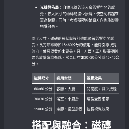
光線與佈局：
自然光線的流入會影響空間的感
覺，較大尺寸的磁磚能減少接縫，使空間看起來
更為整體；同時，考慮磁磚的鋪設方向也能影響
視覺效果。
除了尺寸，磁磚的形狀與設計也能顯著影響空間感
受。長方形磁磚如15×60公分的使用，能夠引導視覺
流向，使房間看起來更長。另一方面，正方形磁磚則
適合於營造均衡感，常見尺寸如30×30公分或45×45公
分。
磁磚尺寸
適用空間
視覺效果
60×60⁣ 公分
客廳、大廳
開闊感，減少接縫
30×30 ​公分
浴室、小廚房
增強空間細節
15×60 公分
走廊、長型房間
拉長視覺效果
搭配與融合：磁磚