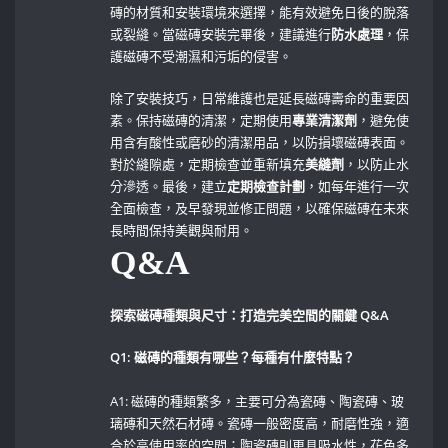
磚的材質和安裝環境來選擇，能有效避免日後的脫落
或裂縫。當磁磚安裝完畢後，建議進行
防水處理
，保
護磁磚不受潮濕和污垢的侵害。
除了安裝技巧，日常維護也是延長磁磚壽命的重要因
素。保持磁磚的清潔，定期使用
專業清潔劑
，避免使
用含有酸性或磨砂的清潔用品，以防損壞磁磚表面。
對於縫隙處，定期檢查並重新填充
美縫劑
，以防止水
分滲透。最後，建立
定期檢查計劃
，如每年進行一次
全面檢查，及早發現並修正問題，以確保磁磚在未來
長時間保持美觀與耐用。
Q&A
探索磁磚種類與尺寸：打造完美空間的關鍵 Q&A
Q1: 磁磚的種類有哪些？每種有什麼特點？
A1: 磁磚的種類繁多，主要可分為瓷磚、陶瓷磚、玻
璃磚和天然石材磚。瓷磚一般密度高，耐磨性強，適
合於高使用率的空間；陶瓷磚則更具吸水性，花色多