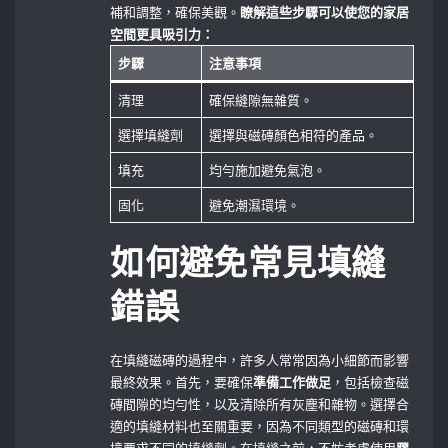
補和調整，確保美觀。
瞭解這些步驟可以使您的家居
空間更具吸引力：
步驟
注意事項
清理
確保縫隙無雜質。
選擇填縫劑
選擇與磁磚顏色相符的產品。
填充
均勻施加避免氣泡。
固化
避免潮濕環境。
如何避免常見填縫
錯誤
在填縫磁磚的過程中，許多人常常因為小細節而影響
最終效果。首先，要確保
準備工作做足
，包括檢查磁
磚間隙的均勻性，以及清除所有灰塵和雜物。選擇合
適的填縫材料也至關重要，因為不同類型的磁磚和環
境要求不同的填縫劑。在填縫之前，不妨考慮使用
膠