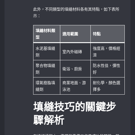
此外，不同類型的填縫材料各有其特點，如下表所
示：
填縫材料類
適用範圍
特點
型
水泥基填縫
強度高，價格經
室內外磁磚
劑
濟
聚合物填縫
防水性佳，彈性
衛浴、廚房
劑
好
環氧樹脂填
商業地面、游
耐化學，顏色選
縫劑
泳池
擇多
填縫技巧的關鍵步
驟解析