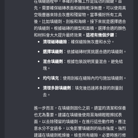
在填縫過程中，準確的準備工作是成功的關鍵。首
先，需要確保磁磚表面和縫隙乾淨無塵，可以使用真
空吸塵器來除去灰塵和殘留物。當準備好所有工具
後，比如填縫劑、刮板和海綿，接下來就是選擇適合
的填縫劑。根據磁磚的類型和面積，選擇合適的顏色
和材料會大大提升最終效果。
這裡有幾個步驟：
清理磁磚縫隙
：確保縫隙無灰塵和水分。
選擇填縫劑
：依據磁磚材質挑選合適的填縫劑。
混合填縫劑
：根據包裝說明質量混合，避免結
塊。
均勻填充
：使用刮板在縫隙內均勻施加填縫劑。
清理多餘填縫劑
：填充後迅速將多餘的劑量刮
去。
進一步而言，在填縫劑固化之前，適當的清潔和保養
也尤為重要。建議在填縫後使用濕海綿輕輕擦拭表
面，以去除殘留的填縫劑。在進行這些動作時，應注
意水分不宜過多，以免影響填縫劑的粘合強度。強烈
建議在填縫劑乾燥後，檢查所有縫隙，必要時進行修