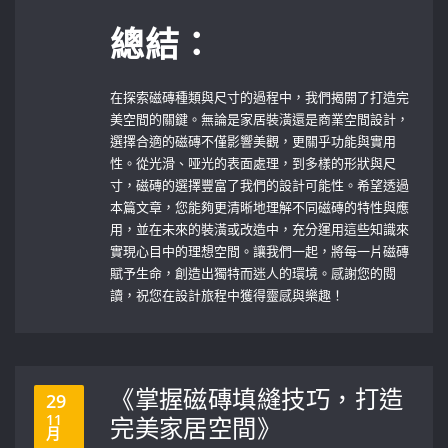
總結：
在探索磁磚種類與尺寸的過程中，我們揭開了打造完
美空間的關鍵。無論是家居裝潢還是商業空間設計，
選擇合適的磁磚不僅影響美觀，更關乎功能與實用
性。從光滑、哑光的表面處理，到多樣的形狀與尺
寸，磁磚的選擇豐富了我們的設計可能性。希望透過
本篇文章，您能夠更清晰地理解不同磁磚的特性與應
用，並在未來的裝潢或改造中，充分運用這些知識來
實現心目中的理想空間。讓我們一起，將每一片磁磚
賦予生命，創造出獨特而迷人的環境。感謝您的閱
讀，祝您在設計旅程中獲得靈感與樂趣！
《掌握磁磚填縫技巧，打造
29
11
完美家居空間》
月