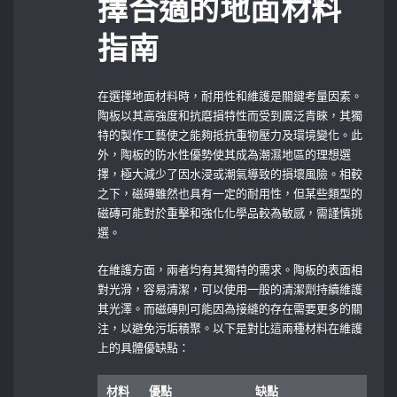
擇合適的地面材料
指南
在選擇地面材料時，耐用性和維護是關鍵考量因素。
陶板以其高強度和抗磨損特性而受到廣泛青睞，其獨
特的製作工藝使之能夠抵抗重物壓力及環境變化。此
外，陶板的防水性優勢使其成為潮濕地區的理想選
擇，極大減少了因水浸或潮氣導致的損壞風險。相較
之下，磁磚雖然也具有一定的耐用性，但某些類型的
磁磚可能對於重擊和強化化學品較為敏感，需謹慎挑
選。
在維護方面，兩者均有其獨特的需求。陶板的表面相
對光滑，容易清潔，可以使用一般的清潔劑持續維護
其光澤。而磁磚則可能因為接縫的存在需要更多的關
注，以避免污垢積聚。以下是對比這兩種材料在維護
上的具體優缺點：
材料
優點
缺點