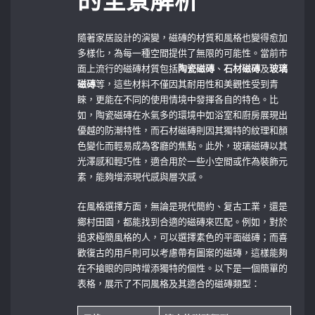
的全景解析
隨著家居設計的演變，磁磚的材質和風格也變得愈加
多樣化，為每一種空間提供了無限的可能性。當前市
面上流行的磁磚材質包括
陶瓷磁磚
、
石材磁磚
及
玻璃
磁磚
等，這些材料不僅因其耐用性和美觀性受到青
睞，更能在不同的使用情境中發揮各自的特色。比
如，陶瓷磁磚在水氣多的環境中如浴室和廚房展現出
優越的防潮特性，而石材磁磚則因其獨特的紋理和顏
色變化而輕易成為客廳的焦點。此外，玻璃磁磚以其
光澤感和輕巧性，適合用於一些小空間或作為裝飾元
素，能夠增添現代感與層次感。
在風格選擇方面，無論是現代簡約、复古工業，還是
鄉村田園，都能找到合適的磁磚來匹配。例如，對於
追求極簡風格的人，可以選擇素色的平面磁磚；而喜
歡復古的用戶則可以考慮帶有圖案的磁磚，這樣能夠
在不搶眼的同時增添獨特的個性。以下是一個簡單的
表格，展示了不同風格及其適合的磁磚類型：