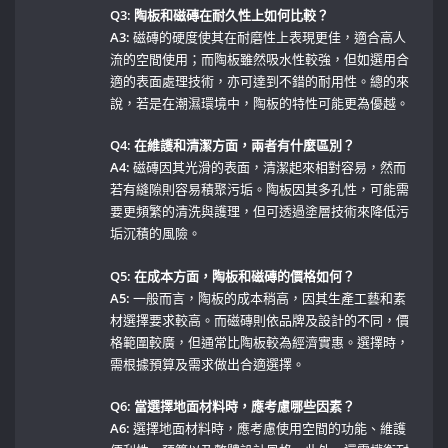
Q3: 陶板和磁磚在耐久性上如何比較？
A3:
⁢磁磚的硬度使其在耐磨性上表現更佳，適合高人
流的空間使用；而陶板雖然吸水性較強，但如選用合
適的表面處理技術，亦可達到不錯的耐用性。總的來
說，若是在潮濕環境中，陶板的特性可能更為優越。
Q4: 在維護和清潔方面，兩者有什麼區別？
A4:
磁磚因其光滑的表面，清潔起來相對容易，然而
若有縫隙則容易積聚污垢。陶板因其多孔性，可能需
要更頻繁的清洗與護理，但可透過塗層技術來降低污
垢沉積的風險。
Q5: 在成本方面，陶板和磁磚的價格如何？
A5:
一般而言，陶板的成本稍高，因其生產工藝和素
材選擇要求較高。而磁磚則依品牌及設計的不同，價
格範圍較廣，但通常比陶板較為經濟實惠。選擇時，
需根據預算及需求做出合適選擇。
Q6: 當選擇地面材料時，應考慮哪些因素？
A6:
選擇地面材料時，應考慮使用空間的功能、維護