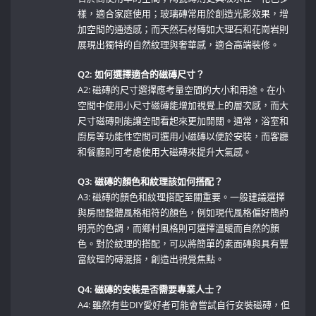
樣，適合家庭使用；玻璃磚常用於創造光影效果，增
加空間的通透感；而天然石材磚如大理石和花崗岩則
展現出獨特的自然紋理與奢華感，適合高端裝修。
Q2: 如何選擇適合的磁磚尺寸？
A2: 磁磚的尺寸選擇應考量空間的大小和用途。在小
空間中使用小尺寸磁磚能增加視覺上的層次感，而大
尺寸磁磚則能讓空間看起來更加開闊。通常，浴室和
廚房等功能性空間可選用小磁磚以便於安裝，而客廳
和餐廳則可考慮使用大磁磚來提升大氣感。
Q3: 磁磚的顏色和紋理該如何搭配？
A3: ‍磁磚的顏色和紋理搭配至關重要。一般建議選擇
與房間整體風格相符的顏色，例如現代風格偏好簡約
明亮的色調，而鄉村風格則可選擇溫暖而自然的顏
色。對於紋理的搭配，可以將簡單的素面磚與具有豐
富紋理的磚混搭，創造出視覺焦點。
Q4: 磁磚的安裝是否需要專業人士？
A4: 雖然有些DIY愛好者可能會嘗試自行安裝磁磚，但