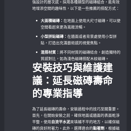
強設計的層次感。採用各種類型的磁磚組合，能有效
地增添空間的趣味性，以下是一些推薦的搭配方式：
大面積磁磚：
在地面上使用大尺寸磁磚，可以使
空間看起來更為寬敞流暢。
小型拼貼磁磚：
在牆面或者背景處使用小型拼
貼，打造出充滿藝術感的視覺焦點。
混搭材質：
將不同材質的磁磚結合，創造獨特的
質感對比，如為淺色磁磚搭配木紋磁磚。
安裝技巧與維護建
議：延長磁磚壽命
的專業指導
為了延長磁磚的壽命，安裝過程中的技巧至關重要。
首先，在開始安裝之前，確保地面或牆面的表面乾淨
平整。使用
自流平水泥
來填補不平的地方，以確保磁
磚的良好附著力。此外，選擇適合的
黏著劑
，根據磁