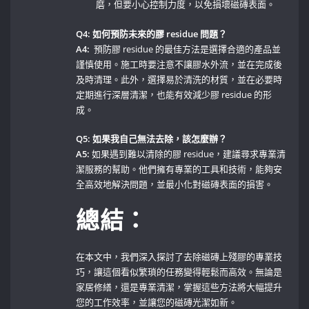
磨，但要小心控制力度，以免損壞磁磚表面。
Q4: 如何預防未來的膠 ⁣residue ‌問題？
A4:
⁣ 預防膠 residue ⁤的最佳方法是選擇合適的產品並
謹慎使用。施工時要注意不讓膠水外流，並在完成後
及時清理。此外，選擇易於清洗的材質，並在必要時
定期進行深層清潔，也能有效減少膠 residue 的形
成。
Q5: 如果我自己無法去除，該怎麼辦？
A5:
如果遇到難以清除的膠 ​residue，建議尋求專業清
潔服務的幫助。他們擁有專業的工具和技術，能夠安
全高效地解決問題，並最小化對磁磚表面的損害。
總結：
在本文中，我們深入探討了去除磁磚上殘膠的專業技
巧，讓這個看似繁瑣的任務變得輕鬆而高效。無論是
家居修繕，還是專業清潔，掌握這些方法將大幅提升
您的工作效率，並讓您的磁磚光潔如新。