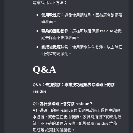
建議採用以下方法：
使用軟性布：
避免使用鋼絲刷，因為這會刮傷磁
磚表面。
輕柔的圓形動作：
這樣可以確保膠 residue 被徹
底去除而不損壞表面。
完成後徹底沖洗：
使用清水沖洗乾淨，以去除任
何殘留的清潔劑。
Q&A
Q&A：告別殘膠：專業技巧輕鬆去除磁磚上的膠⁣
residue
Q1:⁢ 為什麼磁磚上會有膠 ‍residue？
A1:
磁磚上的膠 residue‍ 通常是由於施工過程中的膠
水遺留，或者是在更換裝飾、家具時所留下的粘附痕
跡。不正確的清理方法也可能導致膠 ⁢residue​ 堆積，
形成難以清除的殘留物。