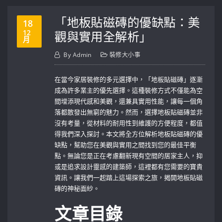
「地板貼磁磚的優缺點：美
18
12
觀與實用全解析」
月
By
Admin
裝修大小事
在當今家居裝修的多元選擇中，「地板貼磁磚」逐漸
成為許多業主的優先選擇。這種裝修方式不僅能為空
間增添現代感和美觀，還兼具實用性能，讓每一個角
落都散發出無窮的魅力。然而，選擇地板貼磁磚並非
沒有考量，從材料的耐用性到維護的方便程度，都值
得我們深入探討。本文將全方位解析地板貼磁磚的優
缺點，幫助您在美觀與實用之間找到您的最佳平衡
點。無論您是正在考慮翻新現有空間的居家主人，抑
或是追求設計靈感的建築師，這裡都有您需要的寶貴
資訊。讓我們一起踏上這場探索之旅，揭開地板貼磁
磚的神秘面紗。
文章目錄