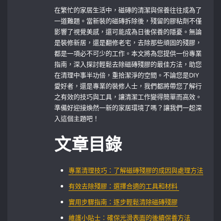
在繁忙的家居生活中，磁磚的清潔與保養往往成為了
一道難題。當新裝的磁磚拆除後，殘留的膠粘劑不僅
影響了視覺美感，還可能成為日後保養的隱憂。無論
是裝修新居，還是翻修老宅，去除那些頑固的殘膠，
都是一項必不可少的工作。本文將為您提供一份專業
指南，深入探討輕鬆去除磁磚殘膠的最佳方法，助您
在清理中事半功倍，重拾潔淨的空間。不論您是DIY
愛好者，還是專業的裝修人士，我們都將帶您了解行
之有效的技巧與工具，讓清潔工作變得簡單而高效。
準備好迎接煥然一新的家居環境了嗎？讓我們一起深
入這個主題吧！
文章目錄
專業清理技巧：了解磁磚殘膠的成因與處理方法
有效去除殘膠：選擇合適的工具和材料 ‌
實用步驟指南：逐步輕鬆清除磁磚殘膠
維護小貼士：確保光滑表面的後續保養方法