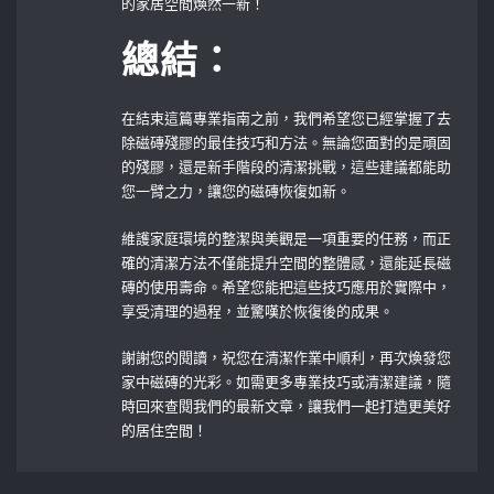
的家居空間煥然一新！
總結：
在結束這篇專業指南之前，我們希望您已經掌握了去
除磁磚殘膠的最佳技巧和方法。無論您面對的是頑固
的殘膠，還是新手階段的清潔挑戰，這些建議都能助
您一臂之力，讓您的磁磚恢復如新。
維護家庭環境的整潔與美觀是一項重要的任務，而正
確的清潔方法不僅能提升空間的整體感，還能延長磁
磚的使用壽命。希望您能把這些技巧應用於實際中，
享受清理的過程，並驚嘆於恢復後的成果。
謝謝您的閱讀，祝您在清潔作業中順利，再次煥發您
家中磁磚的光彩。如需更多專業技巧或清潔建議，隨
時回來查閱我們的最新文章，讓我們一起打造更美好
的居住空間！