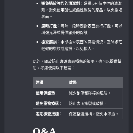
避免過於強烈的清潔劑：
選擇 ​pH 值中性的清潔
劑，避免使用酸性或鹼性過強的產品，以免損壞
表面。
適時打蠟：
每隔一段時間對表面進行打蠟，可以
增強光澤並提供額外的保護。
檢查磨損：
定期檢查表面的磨損情況，及時處理
輕微的裂紋或磨損，以免擴大。
此外，關於防止磁磚表面損傷的策略，也可以提供幫
助。考慮使用以下建議：
建議
效果
使用保護墊：
減少刮傷和碰撞的風險。
避免重物掉落：
防止表面摔裂或破損。
定期檢查接縫：
保護整體結構，避免水滲透。
Q&A