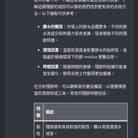
解這類殘膠的成因可以幫助我們找到更有效的去除方
法。以下幾點可供參考：
膠水的類型：
市場上的膠水品種繁多，不同的膠
水其成分和附著力各有差異，容易導致不同的殘
膠特徵。
環境因素：
溫度和濕度會影響膠水的粘附性，長
期處於極端環境下的膠 residue ⁤更難去除。
時間因素：
隨著時間的推移，殘膠的結構可能會
發生變化，使得去除工作變得更加複雜。
在分析殘膠時，可以觀察其外觀及觸感，以便選擇適
當的清潔劑或工具。常見的殘膠特徵包括：
特
描述
徵
黏
殘膠通常具有較強的黏性，難以用普通清水
性
清潔。