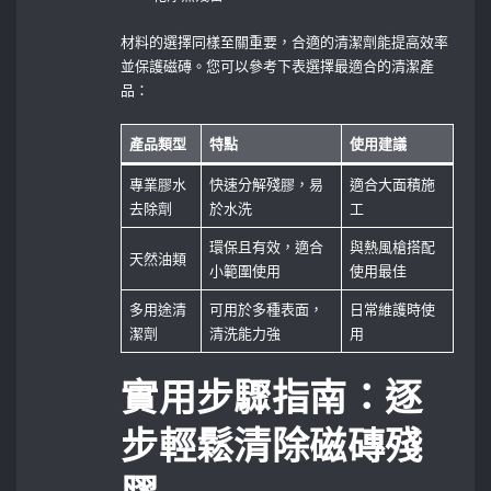
材料的選擇同樣至關重要，合適的清潔劑能提高效率
並保護磁磚。您可以參考下表選擇最適合的清潔產
品：
產品類型
特點
使用建議
專業膠水
快速分解殘膠，易
適合大面積施
去除劑
於水洗
工
環保且有效，適合
與熱風槍搭配
天然油類
小範圍使用
使用最佳
多用途清
可用於多種表面，
日常維護時使
潔劑
清洗能力強
用
實用步驟指南：逐
步輕鬆清除磁磚殘