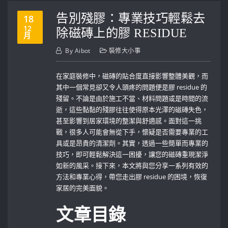
告別殘膠：專業技巧輕鬆去
18
12
除磁磚上的膠 RESIDUE
月
By
Aibot
裝修大小事
在家庭裝修中，磁磚的貼合度直接影響整體美觀，而
其中一個常見卻又令人頭疼的問題便是膠 residue 的
殘留。不論是由於施工不當、材料問題或是時間的流
逝，這些黏黏的殘膠往往使得原本光澤的磁磚失色，
甚至影響到居家環境的整潔與舒適感。面對這一挑
戰，很多人可能會無從下手，懷疑是否需要專業的工
具或是昂貴的清潔劑。其實，透過一些簡單而專業的
技巧，即可輕鬆解決這一困擾，讓您的磁磚重現潔淨
如新的風采。接下來，本文將與您分享一系列有效的
方法和專業心得，帶您走出膠 ⁢residue 的困境，恢復
家居的完美面貌。
文章目錄