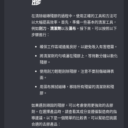
膠
在清除磁磚殘膠的過程中，使用正確的工具和方法可
以大幅提高效率。首先，準備一些基本的清潔工具，
例如
刮刀
、
清潔劑
以及
濕布
。接下來，可以按照以下
步驟進行：
確保工作區域通風良好，以避免吸入有害煙霧。
將清潔劑均勻噴灑在殘膠上，等待數分鐘以軟化
殘膠。
使用刮刀輕輕刮除殘膠，注意不要刮傷磁磚表
面。
用濕布擦拭磁磚，移除所有殘留的清潔劑和殘
膠。
如果遇到頑固的殘膠，可以考慮使用更強效的去膠
劑。在選擇產品時，請查看其成分並遵循製造商的指
導建議。以下是一個簡單的比較表，可以幫助您挑選
合適的去膠產品：