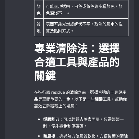
顏
可能呈現透明、白色或黃色等多種顏色，顏
色
色深淺不一。
質
表面可能光滑或起伏不平，取決於膠水的性
地
質及貼附方式。
專業清除法：選擇
合適工具與產品的
關鍵
在進行膠 residue 的清除之前，選擇合適的工具與產
品是至關重要的一步。以下是一些
關鍵工具
，幫助你
高效去除磁磚上的殘膠：
塑膠刮刀
：可以輕鬆去除表面膠，只需輕輕一
刮，便能避免刮傷磁磚。
熱風槍
：透過熱力使膠質軟化，方便後續的清除