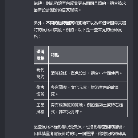
磁磚，則能夠讓室內感覺更為開闊且簡約，適合追求
最新設計潮流的居家環境。
另外，
不同的磁磚圖案
和
質地
可以為每個空間帶來獨
特的風格和美感。例如，以下是一些常見的磁磚風
格：
磁磚
特點
風格
現代
清晰線條、單色設計，適合小空間使用。
簡約
復古
多彩圖案、文化元素，增添室內的故事
懷舊
感。
工業
帶有粗獷感的質地，例如混凝土或磚石樣
風格
式，非常受青睞。
這些風格不僅影響視覺效果，也會影響空間的體驗，
因此慎重考慮設計時的每一個選擇，讓地板貼磁磚真