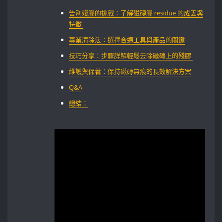
告別殘膠的挑戰：了解磁磚膠 ⁣residue 的成因與
特徵 ⁣
專業清除法：選擇合適工具與產品的關鍵‌
技巧分享：步驟詳解輕鬆去除磁磚上的殘膠 ​⁤
維護與保養：保持磁磚無痕的長效解決方案
Q&A
總結：