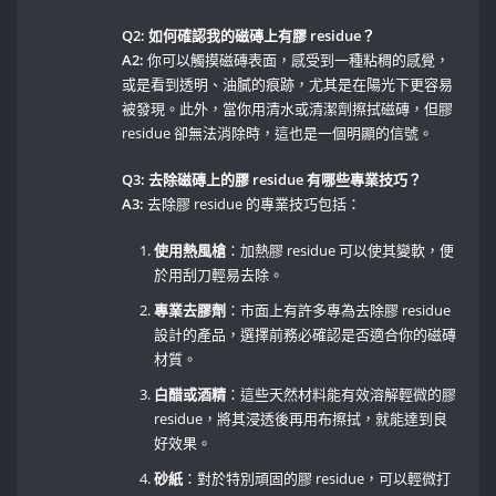
Q2: 如何確認我的磁磚上有膠 residue？
A2:
⁤你可以觸摸磁磚表面，感受到一種粘稠的感覺，
或是看到透明、油膩的痕跡，尤其是在陽光下更容易
被發現。此外，當你用清水或清潔劑擦拭磁磚，但膠
residue 卻無法消除時，這也是一個明顯的信號。
Q3: 去除磁磚上的膠⁣ residue 有哪些專業技巧？
A3:
⁢去除膠 residue 的專業技巧包括：
使用熱風槍
：加熱膠 residue 可以使其變軟，便
於用刮刀輕易去除。
專業去膠劑
：市面上有許多專為去除膠 residue
設計的產品，選擇前務必確認是否適合你的磁磚
材質。
白醋或酒精
：這些天然材料能有效溶解輕微的膠​
residue，將其浸透後再用布擦拭，就能達到良
好效果。
砂紙
：對於特別頑固的膠 residue，可以輕微打