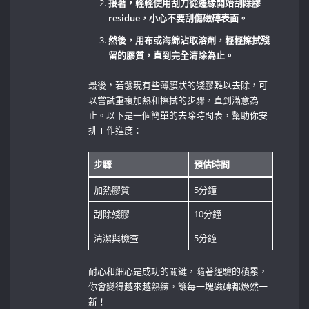
接著，輕輕使用刮刀從邊緣開始刮除膠
‌residue，小心不要刮傷磁磚表面。
然後，用布或海綿沾取溶劑，輕輕擦拭殘
留的膠質，直到完全清除為止。
最後，若發現有些薄膜狀的殘膠難以去除，可
以嘗試重複加熱和擦拭的步驟，直到滿意為
止。以下是一個簡單的去除時間表，幫助你安
排工作進度：
步驟
預估時間
加熱膠質
5分鐘
刮除殘膠
10分鐘
清潔與檢查
5分鐘
耐心和細心是成功的關鍵，隨著經驗的積累，
你會變得越來越熟練，讓每一塊磁磚都煥然一
新！