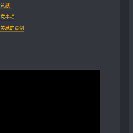
 ⁣ ⁣
注意事項
居美感的實例