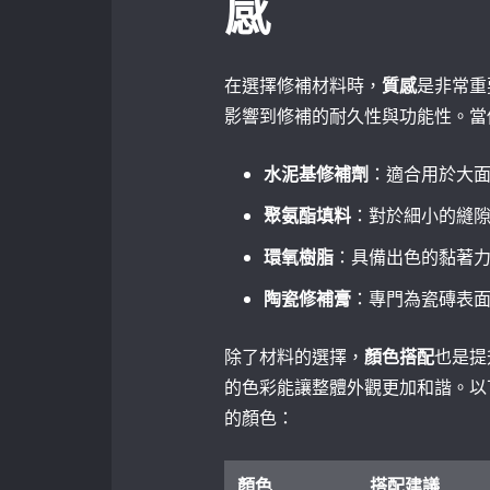
感
在選擇修補材料時，
質感
是非常重
影響到修補的耐久性與功能性。當
水泥基修補劑
：適合用於大
聚氨酯填料
：對於細小的縫
環氧樹脂
：具備出色的黏著
陶瓷修補膏
：專門為瓷磚表
除了材料的選擇，
顏色搭配
也是提
的色彩能讓整體外觀更加和諧。以
的顏色：
顏色
搭配建議