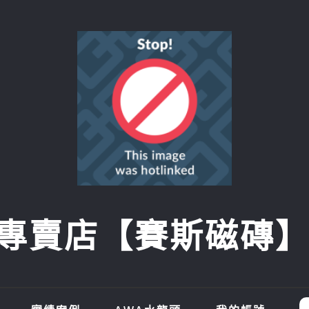
賣店【賽斯磁磚】SI