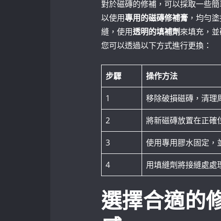
對於磁磚的修補，可以採取一些簡
以使用
專用的磁磚修補膏
，均勻塗
縫，使用
透明的填補劑
來填充，並
您可以透過以下方式進行更換：
步驟
操作方法
1
移除破損磁磚，清理
2
將新磁磚放置在正確
3
使用專用膠水固定，
4
用填縫劑將接縫處處
選擇合適的