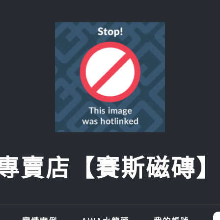
賣店【賽斯磁磚】SI