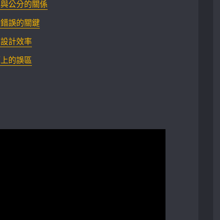
尺與公分的關係
潢錯誤的關鍵
的設計效率
算上的誤區