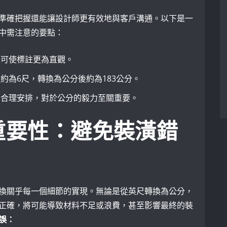
準確把握還能讓設計師更有效地與客戶溝通。以下是一
中需注意的要點：
量可使標註更為直觀。
約為6尺，轉換為公分後約為183公分。
さ合理安排，對於公分的毅力至關重要。
重要性：避免裝潢錯
換關乎每一個細節的實現。無論是從英尺轉換為公分，
正確，將可能導致材料不足或浪費，甚至影響最終的裝
誤：