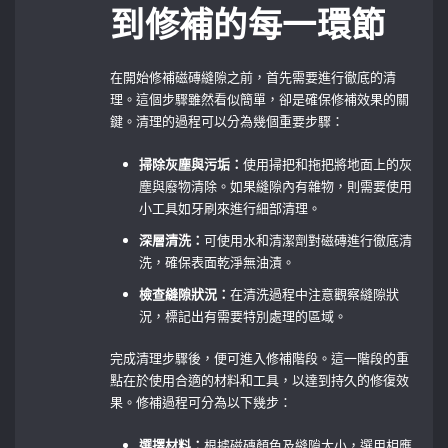
到修補的每一環節
在開始修補磁磚縫隙之前，首先需要進行徹底的清
理。這個步驟雖然看似簡單，卻是確保修補效果的關
鍵。清理的過程可以分為幾個重要步驟：
掃除灰塵與污垢：
使用掃把和拖把將地面上的灰
塵與廢物清除。如果縫隙內有雜物，則需要使用
小工具如牙刷來進行細部清理。
深層清洗：
可使用水和清潔劑對磁磚進行徹底清
洗，確保表面乾淨無油漬。
檢查縫隙狀況：
在清洗過程中注意觀察縫隙狀
況，標記出有需要特別處理的區域。
完成清理步驟後，便可進入修補階段。這一階段的重
點在於使用合適的材料和工具，以達到持久的修復效
果。修補過程可分為以下幾步：
選擇材料：
根據磁磚顏色及縫隙大小，選用相應