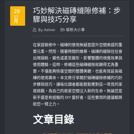
巧妙解決磁磚縫隙修補：步
29
11
驟與技巧分享
月
By
Admin
裝修大小事
在家庭裝修中，磁磚的使用無疑是提升空間美感的重
要元素。然而，隨著時間的推移，磁磚的縫隙往往會
出現損耗、變色或甚至變形，影響整體的視覺效果與
使用體驗。這時，修補這些磁磚縫隙就顯得尤為重
要。不僅能夠恢復空間的整體美觀，也能有效延長磁
磚的使用壽命。本文將分享關於磁磚縫隙修補的巧妙
步驟與技巧，讓每位讀者都能輕鬆應對這一常見的家
居挑戰，為自己的居家空間注入新的生命。無論您是
新手還是有經驗的 DIY 愛好者，這些實用的建議都將
助您一臂之力。
文章目錄