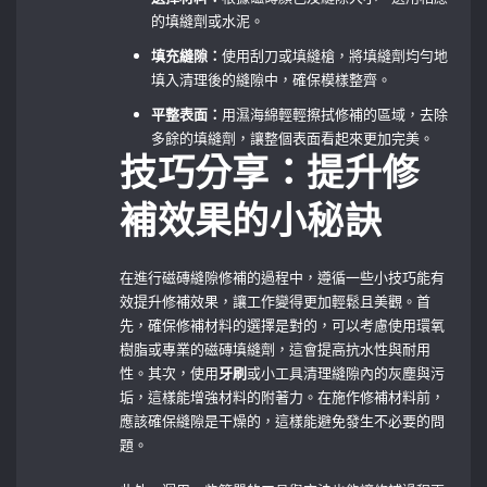
的填縫劑或水泥。
填充縫隙：
使用刮刀或填縫槍，將填縫劑均勻地
填入清理後的縫隙中，確保模樣整齊。
平整表面：
用濕海綿輕輕擦拭修補的區域，去除
多餘的填縫劑，讓整個表面看起來更加完美。
技巧分享：提升修
補效果的小秘訣
在進行磁磚縫隙修補的過程中，遵循一些小技巧能有
效提升修補效果，讓工作變得更加輕鬆且美觀。首
先，確保修補材料的選擇是對的，可以考慮使用環氧
樹脂或專業的磁磚填縫劑，這會提高抗水性與耐用
性。其次，使用
牙刷
或小工具清理縫隙內的灰塵與污
垢，這樣能增強材料的附著力。在施作修補材料前，
應該確保縫隙是干燥的，這樣能避免發生不必要的問
題。