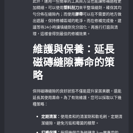
此外，運用一些簡單的工具與方法也能讓修補過程更
加精細。可以使用
塑料刮刀
來平整填縫劑，確保其均
勻分佈在縫隙內；而使用
膠帶
可以在不需要的地方做
出遮蔽，保持修補區域的乾淨。而在修補完成後，建
議等待24小時讓填縫劑充分固化，再進行打磨與清
理，這樣會得到最佳的修補效果。
維護與保養：延長
磁磚縫隙壽命的策
略
保持磁磚縫隙的良好狀態不僅能提升家居美觀，還能
延長其使用壽命。為了有效維護，您可以採取以下幾
種策略：
定期清潔：
使用柔和的清潔劑和軟毛刷，定期清
潔縫隙，避免污垢和霉菌的積聚。
打蠟保護：
每隔幾個月為磁磚塗上一層專用的