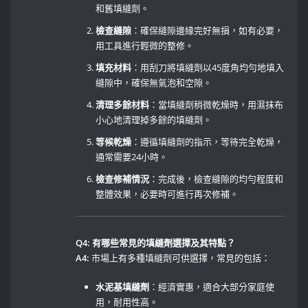
和舊填縫劑。
檢查縫隙
：確保縫隙邊緣完好無損，如有必要，
用工具進行輕微的整修。
填充材料
：用刮刀將填縫劑以45度角均勻地填入
縫隙中，確保無氣泡和空隙。
清理多餘材料
：當填縫劑稍微乾燥時，用濕抹布
小心地清理掉多餘的填縫劑。
等候乾燥
：遵循填縫劑的指示，等待完全乾燥，
通常需要24小時。
檢查修補情況
：完成後，檢查縫隙的均勻程度和
整體效果，必要時可進行再次修補。
Q4: 有哪些常見的填縫劑選擇及其特點？
A4:
市場上有多種填縫劑可供選擇，常見的包括：
水泥基填縫劑
：經濟實惠，適合大部分家庭使
用，耐用性高。