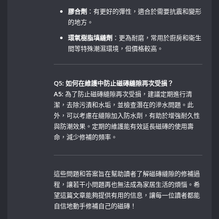
膠合劑
：有更好的彈性，適合於需要抗震和變形
的地方。
環氧樹脂填縫劑
：更為耐磨，常用於廚房和衛生
間等特殊潮濕環境，但價格較高。
Q5: 如何在維護中防止磁磚縫隙再次受損？
A5:
為了防止磁磚縫隙再次受損，建議定期進行清
潔，去除污漬和水垢，並檢查潛在的滲水問題。此
外，可以考慮在縫隙加入防水劑，有助於增強耐久性
與防潮效果。定期的維護能有效延長磁磚的使用壽
命，減少修補的頻率。
這些問題和答案旨在幫助讀者了解磁磚縫隙的修補過
程，讓若干小問題再也無法成為家居生活的煩惱。希
望這篇文章能夠提供有用的信息，讓每一位讀者都能
自信地動手修補自己的磁磚！