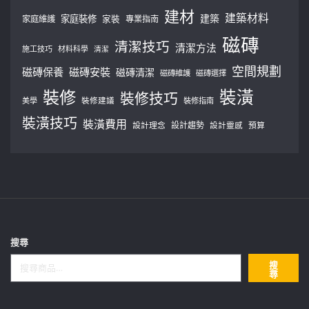
建材
建築材料
建築
家庭裝修
家庭維護
家裝
專業指南
磁磚
清潔技巧
清潔方法
施工技巧
材料科學
清潔
空間規劃
磁磚保養
磁磚安裝
磁磚清潔
磁磚維護
磁磚選擇
裝修
裝潢
裝修技巧
美學
裝修建議
裝修指南
裝潢技巧
裝潢費用
設計理念
設計趨勢
預算
設計靈感
搜尋
搜
尋