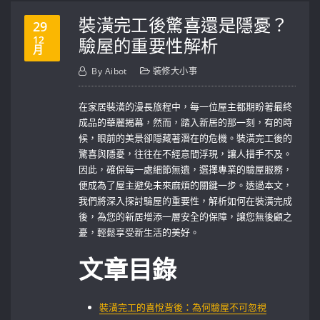
裝潢完工後驚喜還是隱憂？
29
12
驗屋的重要性解析
月
By
Aibot
裝修大小事
在家居裝潢的漫長旅程中，每一位屋主都期盼著最終
成品的華麗揭幕，然而，踏入新居的那一刻，有的時
候，眼前的美景卻隱藏著潛在的危機。裝潢完工後的
驚喜與隱憂，往往在不經意間浮現，讓人措手不及。
因此，確保每一處細節無遺，選擇專業的驗屋服務，
便成為了屋主避免未來麻煩的關鍵一步。透過本文，
我們將深入探討驗屋的重要性，解析如何在裝潢完成
後，為您的新居增添一層安全的保障，讓您無後顧之
憂，輕鬆享受新生活的美好。
文章目錄
裝潢完工的喜悅背後：為何驗屋不可忽視