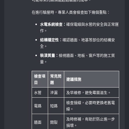
在進行驗屋時，專業人員會檢查如下幾個重點：
水電系統檢查：
確保電線與水管的安全與正常運
作。
結構穩定性：
確認牆面、地基等部位的結構安
全。
裝潢質量：
檢視牆面、地板、窗戶等的施工質
量。
檢查項
常見問
建議措施
目
題
水管
滲漏
及早維修，避免霉菌滋生。
檢查接線，必要時更換老舊電
電路
短路
線。
及時修補，有助於防止進一步
牆面
開裂
損壞。