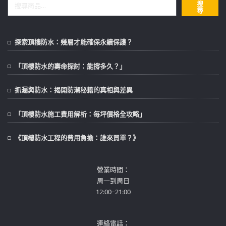
搜
尋
探索頂樓防水：幾層才能確保永續保護？
「頂樓防水的壽命探討：能撐多久？」
抓漏與防水：揭開防潮秘籍的真相與差異
「頂樓防水施工費用解析：每坪價格全攻略」
《頂樓防水工程的費用負擔：誰來買單？》
營業時間：
周一到周日
12:00~21:00
連絡電話：