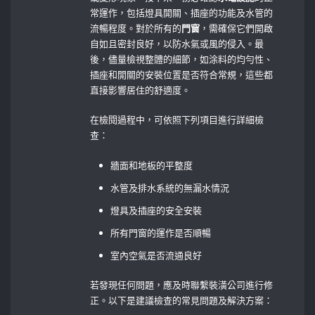
常運作，包括燈具開關、插座的功能及水管的
流暢程度。對於所有的
門窗
，需確保它們開啟
自如且密封良好，以防水氣或風的侵入。最
後，儘量檢視整體的細節，如涂料的均勻性、
插座和開關的安裝位置是否符合常規，這些都
直接影響居住的舒適度。
在檢閱過程中，可依照下列項目進行詳細檢
查：
牆面和地板的平整度
水管及排水系統的無漏水情況
燈具及插座的安全安裝
所有門窗的運作是否順暢
室內空氣是否流通良好
若發現任何問題，應及時聯繫裝潢公司進行修
正。以下是建議檢查的常見問題及解決方案：