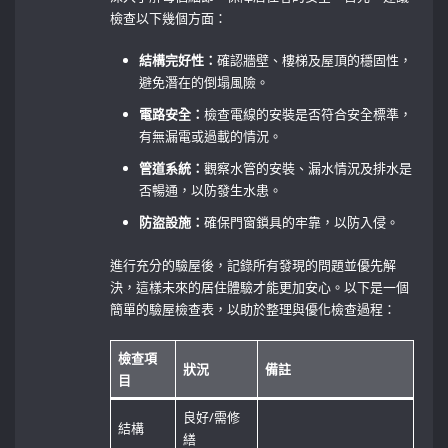
檢查以下幾個方面：
結構完好性：
確認牆壁、樓梯及屋頂的穩固性，
避免潛在的倒塌風險。
電路安全：
檢查電線的安裝是否符合安全標準，
有無漏電或過載的情況。
管道系統：
觀察水管的安裝、漏水情況及排水是
否暢通，以防發生水患。
防盜設施：
確保門窗鎖具的牢靠，以防入侵。
進行充分的驗屋後，記錄所有發現的問題並優先解
決，這樣未來的居住體驗才能更加安心。以下是一個
簡單的驗屋檢查表，以助於整理與優化檢查過程：
檢查項
狀況
備註
目
良好/需修
結構
繕