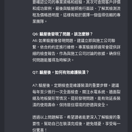
要確認公司的專業資格和經驗，其次可查閱客戶評價
和成功案例，最後與驗屋師進行面談、了解其檢測流
程及價格透明度，這樣有助於選擇一個值得信賴的專
業團隊。
Q6: 驗屋後發現了問題，該怎麼辦？
A6: 如果驗屋後發現問題，建議立即與施工公司聯
繫，依合約約定進行維修。專業驗屋師通常會提供詳
細的檢查報告，作為與施工公司討論的依據，确保任
何問題能獲得及時解決。
Q7: 驗屋後，如何有效維護裝潢？
A7: 驗屋後，定期檢查是維護裝潢的重要步驟。建議
每年至少進行一次全面檢查，關注水電系統、牆面裂
縫及地板變形等情況。提前發現問題，能有效延長裝
潢的使用壽命，保持居住環境的舒適與安全。 ​
透過以上問題解答，希望讀者能更深入了解驗屋的重
要性，幫助自己在裝潢完成後，避免隱憂，享受每一
份驚喜！