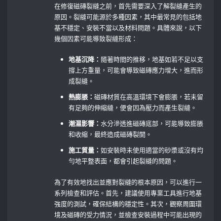
在修復磁磚裂縫之前，首先需要深入了解裂縫產生的
原因。裂縫可能源於多種因素，其中最常見的包括地
基不穩定、安裝不當以及材料問題。具體來說，以下
幾個因素可能導致裂縫形成：
地基沉降：
隨著時間的推移，地基如若不足以支
撐上方重量，可能會導致磁磚應力增大，進而形
成裂縫。
熱膨脹：
磁磚材質在高溫環境下會膨脹，若未留
有足夠的伸縮縫，便會因為壓力而產生裂縫。
潮濕影響：
水分滲透進磁磚底部，可能導致膨脹
和收縮，最終造成磁磚裂開。
施工質量：
如安裝時未使用適當的砂漿或沒有均
勻地平整表面，都會引起裂縫的問題。
為了有效地找出並應對裂縫的根本原因，可以進行一
系列檢查和評估。首先，建議使用專業工具進行地基
強度的測試，確保結構的穩定性。其次，觀察周圍環
境及磁磚的受力情況，並檢查安裝過程中可能出現的