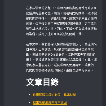
在家居裝修的旅程中，磁磚的美觀與耐用性是許多家
庭選擇的重要考量。然而，隨著時間的推移，磁磚裂
縫的問題往往不可避免地浮現，成為眾多屋主心頭的
煩惱。這不僅影響了居家環境的整體美感，更可能影
響到其結構的穩定性。因此，了解如何有效地修復磁
磚裂縫，成為了提升家居質感的關鍵一環。
在本文中，我們將深入探討各種修復技巧，並提供來
自專業人士的建議，幫助您輕鬆應對磁磚裂縫的挑
戰。無論您是家庭DIY愛好者，還是尋求專業協助的
屋主，這裡都將為您提供實用的知識與解決方案，讓
您的家居重現光彩，延長磁磚的使用壽命。讓我們一
同揭開修復磁磚裂縫的秘訣，重拾理想中的家園。
文章目錄
修復磁磚裂縫的必備工具與材料 ​
找出裂縫形成的根本原因