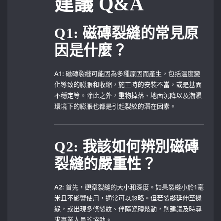
建議⁢ Q&A
Q1: 磁磚裂縫的常見原
因是什麼？
A1:
磁磚裂縫可能因為多種原因而產生，包括温度變
化導致的膨脹和收縮，施工時的安裝不當，或是基面
不穩定等。除此之外，重物掉落、地面沉降以及潮濕
環境下的膨脹也都是引起裂紋的潛在因素。
Q2: 我該如何辨別磁磚
裂縫的嚴重性？
A2:
​首先，觀察裂縫的大小和深度。如果裂縫小於1毫
米且不影響使用，通常可以忽略。但若裂縫延伸至邊
緣，或出現多條裂紋、伴隨瓷磚鬆動，則建議及時尋
求專業人員的協助。