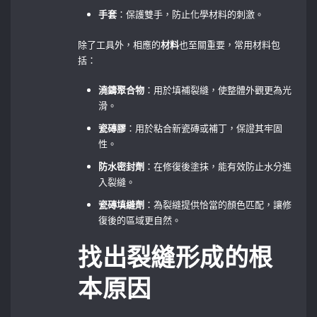
手套
：保護雙手，防止化學材料的刺激。
除了工具外，相應的
材料
也至關重要，常用材料包
括：
澆鑄聚合物
：用於填補裂縫，使整體外觀更為光
滑。
瓷磚膠
：用於粘合新瓷磚或補丁，保證其牢固
性。
防水密封劑
：在修復後塗抹，能有效防止水分進
入裂縫。
瓷磚填縫劑
：為裂縫提供恰當的顏色匹配，讓修
復後的區域更自然。
找出裂縫形成的根
本原因