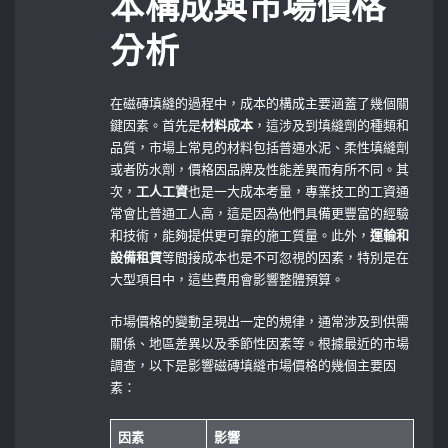
本構成與市場價格
分析
在磁磚填縫的過程中，成本的構成主要涵蓋了幾個關
鍵因素。首先是
材料成本
，這涉及到填縫劑的種類和
品質，市場上常見的材料包括普通水泥、柔性填縫劑
或者防水劑，價格因品牌及性能差異而有所不同。其
次，
工人工資
也是一大成本考量，專業技工的工資通
常會比普通工人高，這是因為他們具備更豐富的經驗
和技術，能夠提供更可靠的施工質量。此外，
運輸和
設備租賃
等間接成本也是不可忽視的因素，特別是在
大型項目中，這些費用會影響整體預算。
市場價格的變動呈現出一定的規律，通常涉及到供需
關係、地區差異以及季節性因素等。根據最近的市場
調查，以下是影響磁磚填縫市場價格的幾個主要因
素：
因素
影響