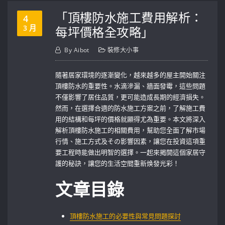
「頂樓防水施工費用解析：
4
3 月
每坪價格全攻略」
By
Aibot
裝修大小事
隨著居家環境的逐漸變化，越來越多的屋主開始關注
頂樓防水的重要性。水滴滲漏、牆面發霉，這些問題
不僅影響了居住品質，更可能造成長期的經濟損失。
然而，在選擇合適的防水施工方案之前，了解施工費
用的結構和每坪的價格就顯得尤為重要。本文將深入
解析頂樓防水施工的相關費用，幫助您全面了解市場
行情、施工方式及その影響因素，讓您在投資這項重
要工程時能做出明智的選擇。一起來揭開這個家居守
護的秘訣，讓您的生活空間重新焕發光彩！
文章目錄
頂樓防水施工的必要性與常見問題探討