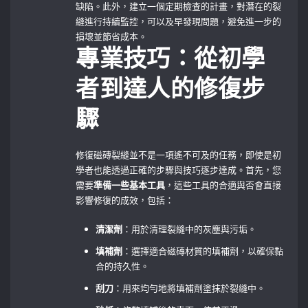
缺陷。此外，建立一個定期檢查的計畫，對潛在的裂
縫進行持續監控，可以及早發現問題，避免進一步的
損壞並節省成本。
專業技巧：從初學
者到達人的修復步
驟
修復磁磚裂縫並不是一項遙不可及的任務，即使是初
學者也能透過正確的步驟與技巧逐步達成。首先，您
需要
準備一些基本工具
，這些工具的合適與否會直接
影響修復的成效，包括：
清潔劑
：用於清理裂縫中的灰塵與污垢。
填補劑
：選擇適合磁磚材質的填補劑，以確保黏
合的持久性。
刮刀
：用來均勻地將填補劑塗抹於裂縫中。