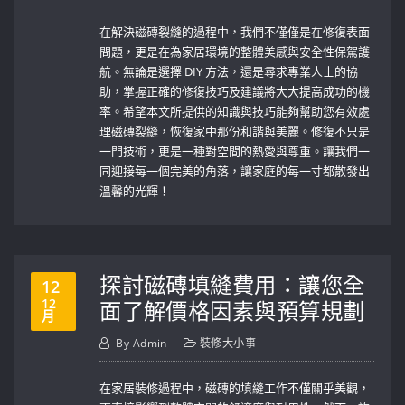
在解決磁磚裂縫的過程中，我們不僅僅是在修復表面
問題，更是在為家居環境的整體美感與安全性保駕護
航。無論是選擇 DIY ​方法，還是尋求專業人士的協
助，掌握正確的修復技巧及建議將大大提高成功的機
率。希望本文所提供的知識與技巧能夠幫助您有效處
理磁磚裂縫，恢復家中那份和諧與美麗。修復不只是
一門技術，更是一種對空間的熱愛與尊重。讓我們一
同迎接每一個完美的角落，讓家庭的每一寸都散發出
溫馨的光輝！
探討磁磚填縫費用：讓您全
12
12
面了解價格因素與預算規劃
月
By
Admin
裝修大小事
在家居裝修過程中，磁磚的填縫工作不僅關乎美觀，