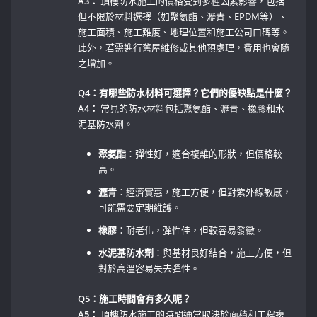
A3：
⁤頂樓防水施工的價格受到多種因素影響，包括
但不限於材料選擇（如聚氨酯、瀝青、EPDM等）、
施工面積、施工難度、地理位置和施工公司口碑等。
此外，若需進行舊屋維修或其他預處理，費用也會隨
之增加。
Q4：有哪些防水材料可選擇？它們的優缺點是什麼？
A4：
常見的防水材料包括聚氨酯、瀝青、橡膠和水
泥基防水劑。
聚氨酯
：彈性好，適合複雜的形狀，但價格較
高。 ⁤
瀝青
：經濟實惠，施工方便，但對紫外線敏感，
可能需要定期維護。
橡膠
：耐老化，彈性佳，但較容易發黴。 ‌
水泥基防水劑
：與基材良好結合，施工方便，但
對於高溫容易失去彈性。
Q5：施工時間會有多久呢？
A5：
頂樓防水施工的時間通常取決於面積和工程複