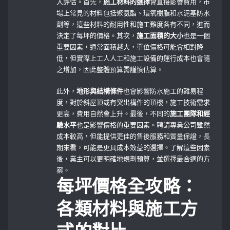
入評估。首先，
施工材料的選擇
會直接影響費用，市
場上常見的材料包括聚氨酯、環氧樹脂和水泥基防水
劑等，這些材料的耐用性和施工難度各有不同，進而
決定了每坪的價格。其次，
施工面積的大小
也是一個
重要因素，通常面積越大，單位價格可能會相對降
低，但實際上工人人工和施工設備的運行成本也會隨
之增加，因此整體預算需謹慎估算。
此外，
地形與結構條件
也會影響防水施工的難易程
度，對於斜屋頂或有突出構件的頂樓，施工技術需求
更高，費用自然會上升。最後，不同的
施工團隊和經
驗水平
也是影響價格的重要因素。聘請專業公司雖然
成本較高，但能提供更佳的售後服務和質量保證，長
期來看，可能是更具成本效益的選擇。了解這些因素
後，業主可以更明確地規劃預算，並選擇最合適的方
案。
每坪價格全攻略：
各類材料與施工方