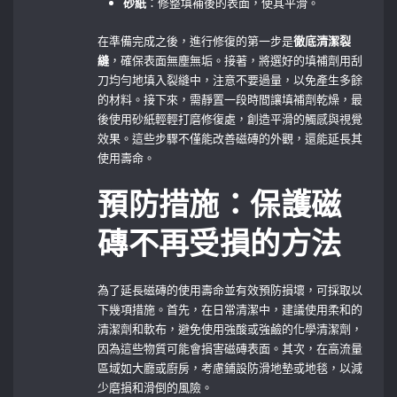
砂紙
：修整填補後的表面，使其平滑。
在準備完成之後，進行修復的第一步是
徹底清潔裂
縫
，確保表面無塵無垢。接著，將選好的填補劑用刮
刀均勻地填入裂縫中，注意不要過量，以免產生多餘
的材料。接下來，需靜置一段時間讓填補劑乾燥，最
後使用砂紙輕輕打磨修復處，創造平滑的觸感與視覺
效果。這些步驟不僅能改善磁磚的外觀，還能延長其
使用壽命。
預防措施：保護磁
磚不再受損的方法
為了延長磁磚的使用壽命並有效預防損壞，可採取以
下幾項措施。首先，在日常清潔中，建議使用柔和的
清潔劑和軟布，避免使用強酸或強鹼的化學清潔劑，
因為這些物質可能會損害磁磚表面。其次，在高流量
區域如大廳或廚房，考慮鋪設防滑地墊或地毯，以減
少磨損和滑倒的風險。