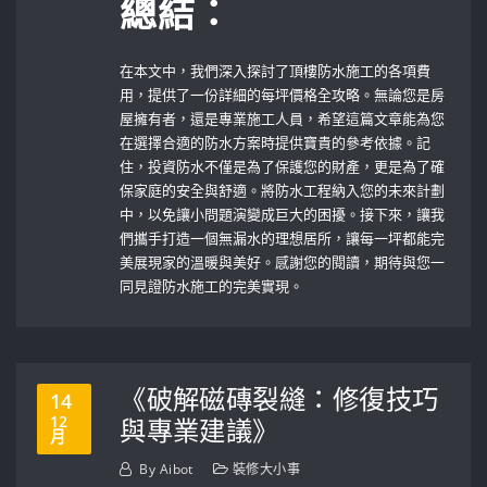
總結：
在本文中，我們深入探討了頂樓防水施工的各項費
用，提供了一份詳細的每坪價格全攻略。無論您是房
屋擁有者，還是專業施工人員，希望這篇文章能為您
在選擇合適的防水方案時提供寶貴的參考依據。記
住，投資防水不僅是為了保護您的財產，更是為了確
保家庭的安全與舒適。將防水工程納入您的未來計劃
中，以免讓小問題演變成巨大的困擾。接下來，讓我
們攜手打造一個無漏水的理想居所，讓每一坪都能完
美展現家的溫暖與美好。感謝您的閱讀，期待與您一
同見證防水施工的完美實現。
《破解磁磚裂縫：修復技巧
14
12
與專業建議》
月
By
Aibot
裝修大小事