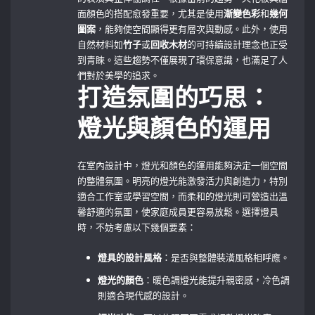
面顏色的搭配愈發重要，尤其是使用
漸變色彩
和
幾何
圖案
，能夠使空間顯得更有層次與動感。此外，使用
自然材料如
竹子
或
回收木材
的可持續設計理念也正受
到青睞。這些趨勢不僅展現了環保意識，也滿足了人
們對於美學的追求。
打造氛圍的巧思：
燈光與顏色的運用
在室內設計中，燈光和顏色的運用能夠決定一個空間
的整體氛圍。明亮的燈光能激發活力與創造力，特別
適合工作室或學習空間，而柔和的燈光則可營造出溫
馨舒適的氛圍，使家庭成員更容易放鬆。選擇燈具
時，不妨考慮以下幾個要素：
燈具的設計風格
：是否與整體裝潢風格相呼應。
燈光的顏色
：暖色調燈光能提升親密感，冷色調
則適合現代感的設計。