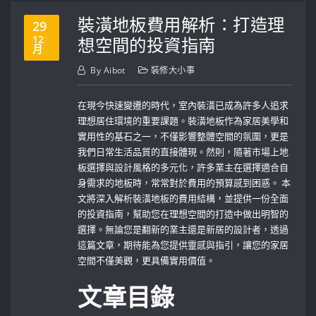
裝潢地板費用解析：打造理
29
12
想空間的投資指南
月
By
Aibot
裝修大小事
在現今快速變遷的時代，室內裝潢已成為許多人追求
理想居住環境的重要課題。裝潢地板作為家居美學和
實用性的基石之一，不僅影響整體空間的氛圍，更是
我們日常生活品質的直接體現。然則，隨著市場上地
板選擇與設計風格的多元化，許多業主在選擇適合自
身需求的地板時，常常對於費用的預算感到困惑。 本
文將深入解析裝潢地板的費用結構，並提供一份全面
的投資指南，幫助您在理想空間的打造中做出明智的
選擇。無論您是翻新的業主還是新居的設計者，透過
這篇文章，期待能為您提供靈感與指引，讓您的家居
空間不僅美觀，更具備實用價值。
文章目錄