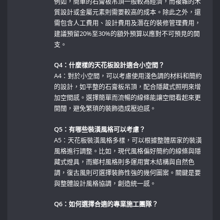
例如，簡單的石膏板吊頂一般較為經濟，而複雜的木
質設計或金屬元素則需要較高的成本。除此之外，還
需包含人工費用、設計費用及潛在的裝修管理費用，
建議預留20%至30%的額外預算以應對不可預見的開
支。
Q4：什麼樣的天花板設計適合小空間？
A4：對於小空間，可以考慮使用淺色調的材料和簡約
的設計，如平整的石膏板吊頂，配合隱藏式照明來增
加空間感。選擇簡單而流暢的線條能讓空間看起來更
開闊，避免繁瑣的裝飾造成壓迫感。
Q5：有哪些裝潢風格可以考慮？
A5：天花板裝潢風格多樣，可以根據整體居家的裝潢
風格進行調整。比如，現代風格偏好簡約的線條與隱
藏式燈具，而鄉村風格則多運用實木結構與自然色
調，復古風則可選擇裝飾性強的幾何圖案。關鍵是要
與整體設計風格協調，創造統一感。
Q6：如何選擇合適的專業施工團隊？