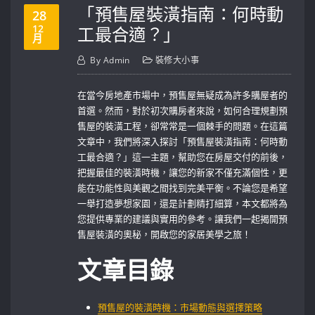
「預售屋裝潢指南：何時動
28
12
工最合適？」
月
By
Admin
裝修大小事
在當今房地產市場中，預售屋無疑成為許多購屋者的
首選。然而，對於初次購房者來說，如何合理規劃預
售屋的裝潢工程，卻常常是一個棘手的問題。在這篇
文章中，我們將深入探討「預售屋裝潢指南：何時動
工最合適？」這一主題，幫助您在房屋交付的前後，
把握最佳的裝潢時機，讓您的新家不僅充滿個性，更
能在功能性與美觀之間找到完美平衡。不論您是希望
一舉打造夢想家園，還是計劃精打細算，本文都將為
您提供專業的建議與實用的參考。讓我們一起揭開預
售屋裝潢的奧秘，開啟您的家居美學之旅！
文章目錄
預售屋的裝潢時機：市場動態與選擇策略