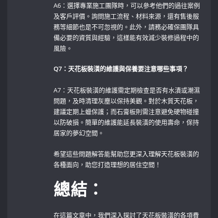
A6：選擇專業施工團隊時，可以參考他們的過往案例
及客戶評價。詢問施工流程、材料來源，還有售後服
務等細節也是不可忽視的。此外，請務必確保團隊具
備必要的資質與經驗，這樣能有效減少裝修過程中的
風險。
Q7：天花板裝潢的維護與保養要注意哪些事項？
⁣ ⁢
A7：天花板裝潢的維護需定期檢查是否有水漬或潮濕
問題，及時清理灰塵以保持美觀。對於木質天花板，
建議定期上蠟保護；而石膏板則需注意避免硬物碰撞
以防破損。簡單的維護能延長裝潢的使用壽命，保持
居家的夢幻空間。
希望這些問題解答能幫助您更深入理解天花板裝潢的
各種面向，助您打造理想的居住空間！⁢
總結：
在這篇文章中，我們深入探討了天花板裝潢的各項費