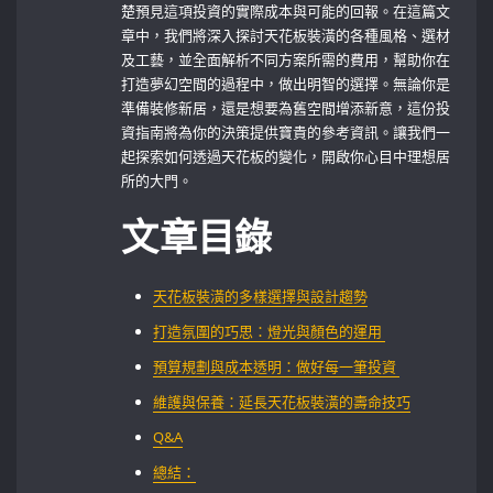
楚預見這項投資的實際成本與可能的回報。在這篇文
章中，我們將深入探討天花板裝潢的各種風格、選材
及工藝，並全面解析不同方案所需的費用，幫助你在
打造夢幻空間的過程中，做出明智的選擇。無論你是
準備裝修新居，還是想要為舊空間增添新意，這份投
資指南將為你的決策提供寶貴的參考資訊。讓我們一
起探索如何透過天花板的變化，開啟你心目中理想居
所的大門。
文章目錄
天花板裝潢的多樣選擇與設計趨勢
打造氛圍的巧思：燈光與顏色的運用‌ ⁣
預算規劃與成本透明：做好每一筆投資 ⁤
維護與保養：延長天花板裝潢的壽命技巧
Q&A
總結：