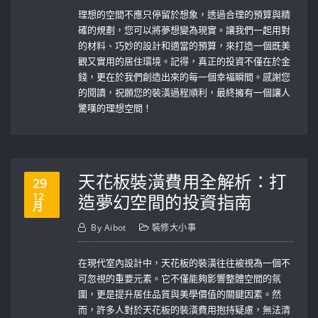
理想的空間不應只停留於想象，透過合理的預算與精
確的規劃，您可以將夢想變為現實。讓我們一起用對
的材料、巧妙的設計和適當的預算，來打造一個既美
觀又實用的居住環境。記得，真正的投資不僅在於金
錢，更在於我們創造出來的每一個幸福瞬間。感謝您
的閱讀，祝願您的裝潢過程順利，最終擁有一個讓人
驚嘆的理想空間！
天花板裝潢費用全解析：打
29
12
造夢幻空間的投資指南
月
By
Aibot
裝修大小事
在現代室內設計中，天花板的裝潢往往被視為一個不
可忽視的重要元素。它不僅能夠影響整體空間的氛
圍，更是提升居住品質與美學價值的關鍵因素。然
而，許多人對於天花板的裝潢費用抱持疑慮，無法清