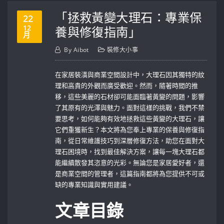
「拯救黃變大理石：專業保
22
12
養與修復指南」
月
By
Aibot
裝修大小事
在家居裝潢與商業空間設計中，大理石因其獨特的紋
理和高貴的外觀而廣受歡迎。然而，隨著時間的推
移，這些美麗的石材卻可能面臨著黃變的問題，影響
了其原有的光澤與魅力。面對這樣的挑戰，我們不禁
要思考，如何能夠有效地拯救這些黃變的大理石，讓
它們重獲新生？本文將為您奉上專業的保養與修復指
南，從日常維護技巧到深層修復方法，助您在面對大
理石困境時，找到最佳解決方案，讓每一塊大理石都
能繼續散發其恣意的光彩。無論您是家居愛好者，還
是商業空間的管理者，這篇指南都將為您提供不可或
缺的專業知識與實用建議。
文章目錄