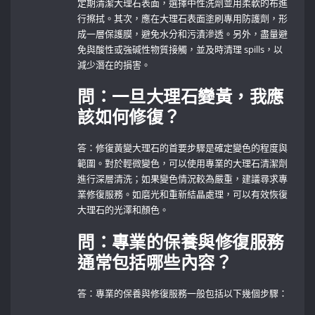
定期清潔大理石表面，選擇中性洗劑並用柔軟的布進
行擦拭。其次，應在大理石表面塗刷專用防護劑，形
成一層保護膜，避免水分和污漬滲透。另外，盡量避
免與酸性或強碱性物質接觸，並及時清理 spills，以
減少潛在的損害。
問：一旦大理石變黃，我應
該如何修復？
答：修復黃變大理石的首要步驟是確定變色的程度與
範圍。對於輕微變色，可以使用專業的大理石清潔劑
進行深層清洗；如果變色情況較為嚴重，建議尋求專
業修復服務。如磨光和重新結晶處理，可以有效恢復
大理石的光澤和顏色。
問：專業的保養與修復服務
通常包括哪些內容？
答：專業的保養與修復服務一般包括以下幾個步驟：‍