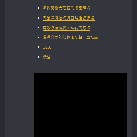
拯救黃變大理石的成因解析 ‍
專業清潔技巧與日常維護建議 ⁣​
有效修復黃變大理石的方法
選擇合適的保養產品與工具指南
Q&A
總結：