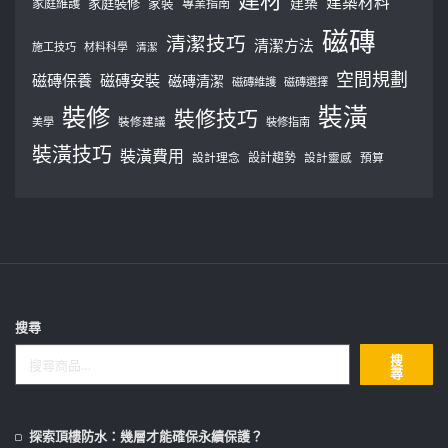
建築材料
建築
家庭裝修
家庭維護
家裝
專業指南
磁磚
清潔技巧
清潔方法
施工技巧
材料科學
清潔
空間規劃
磁磚保養
磁磚安裝
磁磚清潔
磁磚維護
磁磚選擇
裝修
裝潢
裝修技巧
美學
裝修建議
裝修指南
裝潢技巧
裝潢費用
設計理念
設計趨勢
預算
設計靈感
搜尋
搜
尋
探索頂樓防水：幾層才能確保永續保護？