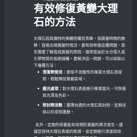
有效修復黃變大理
石的方法
大理石因其獨特的美觀而備受青睞，但隨著時間的推
移，容易出現黃變的情況。要有效修復這種問題，首
先需要了解造成黃變的原因，通常是由於水分侵入或
化學物質的長期接觸。要解決這一問題，可以採取以
下幾種方法：
清潔劑使用：
使用不含酸性的專業大理石清潔
劑，輕輕擦拭黃變區域。
磨光處理：
對大理石表面進行專業磨光，可恢復
其光澤及色彩。
密封劑涂敷：
選擇合適的大理石密封劑，定期涂
抹以形成保護層。
⁤ ‌ 此外，定期的保養能有效預防黃變的再次發生。建
議您保持大理石表面的乾燥，並定期進行清潔與保