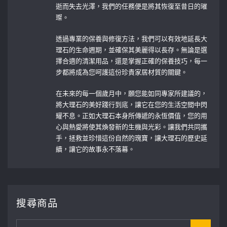
逝而失去光澤，我們的任務便是將其恢復至昔日的璀
璨。
透過專業的保養與修復方法，我們可以有效地延長大
理石的生命週期，並確保其美麗得以長存。無論是選
擇合適的清潔用品，還是掌握正確的保養技巧，每一
步都將成為您呵護這份珍貴家居材質的關鍵。
在未來的每一個歲月中，願您能如同專家所建議的，
將大理石的美好踐行到底，讓它在您的生活空間中閃
耀不息。正如大理石本身所傳遞的永恆價值，您的用
心與熱愛將使其煥發新的生機與光彩。讓我們共同攜
手，拯救並珍惜這份自然的瑰寶，讓大理石的歷史延
續，讓它的故事永不落幕。
搜尋商品