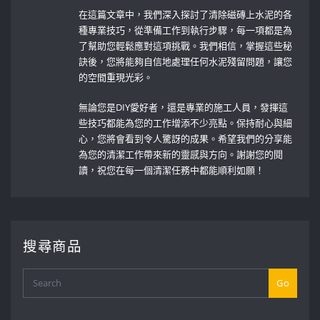
在這篇文章中，我們深入探討了清除磁磚上水泥的各
種專業技巧，從準備工作到執行步驟，每一項都是為
了幫助您輕鬆應對這項挑戰。我們相信，掌握這些秘
訣後，您將能夠自信地處理任何水泥殘留問題，讓您
的空間重現光彩。
無論您是DIY愛好者，還是專業的施工人員，發揮這
些技巧都能為您的工作增添不少亮點。保持耐心與細
心，您將會看到令人驚訝的成果。希望我們的分享能
為您的清潔工作帶來新的靈感與方向。謝謝您的閱
讀，祝您在每一個清潔任務中都能順利如願！
搜尋商品
Go