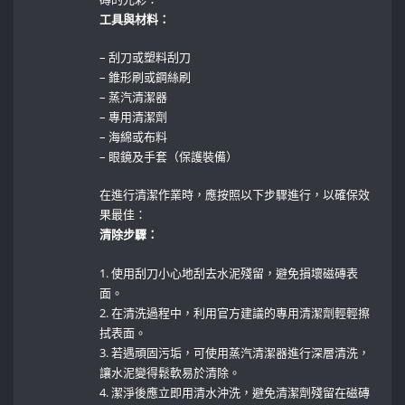
工具與材料：
– 刮刀或塑料刮刀
– 錐形刷或鋼絲刷
– 蒸汽清潔器
– 專用清潔劑
– 海綿或布料
– 眼鏡及手套（保護裝備）
在進行清潔作業時，應按照以下步驟進行，以確保效
果最佳：
清除步驟：
1. ⁤使用刮刀小心地刮去水泥殘留，避免損壞磁磚表
面。
2. 在清洗過程中，利用官方建議的專用清潔劑輕輕擦
拭表面。
3. 若遇頑固污垢，可使用蒸汽清潔器進行深層清洗，
讓水泥變得鬆軟易於清除。
4. ​潔淨後應立即用清水沖洗，避免清潔劑殘留在磁磚