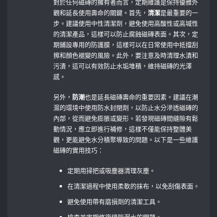
對於任何磁磚的擁有者而言，定期維護是保持優雅外
觀和延長使用壽命的關鍵。首先，
清潔
是最重要的一
步。建議使用中性清潔劑，避免使用高酸性或高堿性
的清潔產品，這樣可以防止腐蝕磁磚表面。其次，定
期鋪設專用的防護膜，這樣可以在日常使用中抵擋刮
擦和顏色褪變的風險。此外，要注意及時清理水漬和
污漬，這可以有效防止水垢堆積，維持磁磚的光澤
感。
另外，
防潮
也是延長磁磚壽命的重要因素。建議在潮
濕的環境中使用防水封閉劑，以防止水分滲透磁磚的
內部，從而避免膨脹或變形。若發現磁磚間縫隙有鬆
動情況，應立即進行補修，這樣不僅能保持整體美
觀，更能避免水分積聚導致的問題。以下是一些維護
磁磚的實用技巧：
定期用掃把或吸塵器清理灰塵。
在清潔過程中使用柔軟的抹布，以免刮傷表面。
避免使用帶有磨損劑的清潔工具。