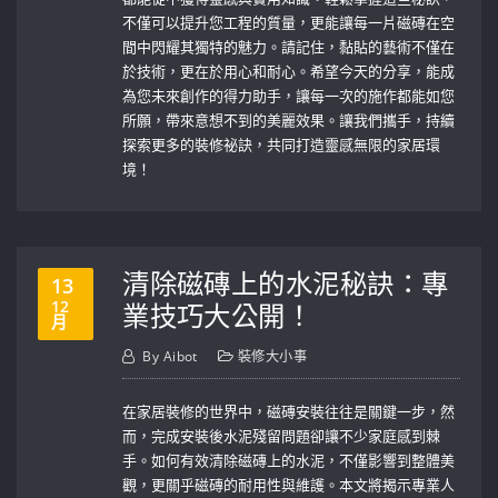
不僅可以提升您工程的質量，更能讓每一片磁磚在空
間中閃耀其獨特的魅力。請記住，黏貼的藝術不僅在
於技術，更在於用心和耐心。希望今天的分享，能成
為您未來創作的得力助手，讓每一次的施作都能如您
所願，帶來意想不到的美麗效果。讓我們攜手，持續
探索更多的裝修祕訣，共同打造靈感無限的家居環
境！
清除磁磚上的水泥秘訣：專
13
12
業技巧大公開！
月
By
Aibot
裝修大小事
在家居裝修的世界中，磁磚安裝往往是關鍵一步，然
而，完成安裝後水泥殘留問題卻讓不少家庭感到棘
手。如何有效清除磁磚上的水泥，不僅影響到整體美
觀，更關乎磁磚的耐用性與維護。本文將揭示專業人