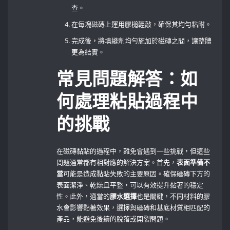
查。
在每塊磁磚上運用膠槌輕敲，確保其均勻粘附。
完成後，將填縫劑均勻施加於磁磚之間，讓整體
更為結實。
常見問題解答：如
何處理粘貼過程中
的挑戰
在磁磚黏貼的過程中，難免會遇到一些挑戰，但這些
問題通常都有相對應的解決方案。首先，
表面準備不
當
可能是造成黏貼失敗的主要原因。確保磁磚下方的
表面潔淨、乾燥且平整，可以有效提升黏著的穩定
性。此外，適當的
膠水選擇
也是關鍵，不同材料的膠
水會影響黏著效果，選擇與磁磚和基底材質相匹配的
產品，能避免後續的脫落或開裂問題。