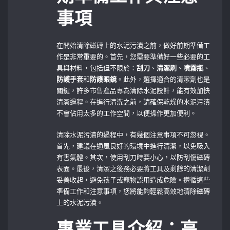
事項
在開始清除磁磚上的水泥污漬之前，做好前期準備工
作是非常重要的。首先，您需要準備好一些必要的工
具與材料，包括但不限於：
刮刀
、
清潔刷
、
噴霧瓶
、
防護手套
和
防護眼鏡
。此外，選擇適合的清潔劑也是
關鍵，許多市售產品專為清除水泥設計，能有效加快
清潔過程。在進行清洗之前，請確保乾燥的水泥污漬
不會佔用太多的工作空間，以便操作更加便利。
清除水泥污漬的過程中，有幾個注意事項不可忽視。
首先，建議在通風良好的環境中進行清潔，以免吸入
有害氣體。其次，使用刮刀時要小心，以防刮傷磁磚
表面。最後，清潔之後務必要將工具及剩餘的清潔劑
妥善收起，避免孩子或寵物誤用造成危險。遵循這些
準備工作和注意事項，您將能夠輕鬆高效地清除磁磚
上的水泥污漬。
專業工具介紹：高