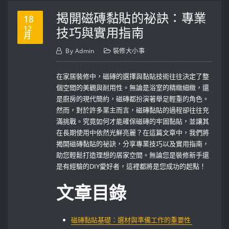
揭開磁磚黏貼的祕訣：專業
18
12
技巧與實用指南
月
By
Admin
裝修大小事
在家居裝修中，磁磚的選擇與黏貼技術往往決定了整
個空間的美觀與耐用性。無論是浴室的精緻細緻，還
是廚房的現代簡約，磁磚都扮演著舉足輕重的角色。
然而，對於許多業主而言，磁磚黏貼的過程卻往往充
滿挑戰。究竟如何才能確保磁磚的牢固黏貼，並讓其
在長期使用中依然光鮮亮麗？在這篇文章中，我們將
揭開磁磚黏貼的祕訣，分享專業技巧以及實用指南，
助您輕鬆打造理想的居家空間。無論您是裝修新手還
是有經驗的DIY愛好者，這裡都將是您成功的起點！
文章目錄
磁磚黏貼基礎：選材與準備工作的重要性 ​