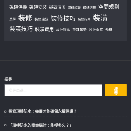
空間規劃
磁磚保養
磁磚安裝
磁磚清潔
磁磚維護
磁磚選擇
裝修
裝潢
裝修技巧
美學
裝修建議
裝修指南
裝潢技巧
裝潢費用
設計理念
設計趨勢
預算
設計靈感
搜尋
搜
尋
探索頂樓防水：幾層才能確保永續保護？
「頂樓防水的壽命探討：能撐多久？」