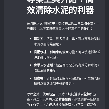
效清除水泥的利器
在清除水泥的過程中，選擇適當的工具至關重要。一
般來說，
以下工具
是專業人士最常使用的雜件：
鋼刮刀
：這是一種多用途工具，可以輕易地刮除
水泥表面的殘留物。
高壓水槍
：利用水的強大力量，可以快速拆解並
沖走硬化的水泥。
化學去水泥劑
：這些專門配方能有效分解水泥，
降低清除的難度。
研磨機
：針對較難去除的水泥殘留，研磨機的選
擇可以幫助達到更好的效果。
除此之外，使用這些工具時，切記遵循安全操作規
範，甚至可以考慮添加
防護裝備
。建議創建一個簡單
的工作清單，方便記錄操作流程。以下是一個範例：