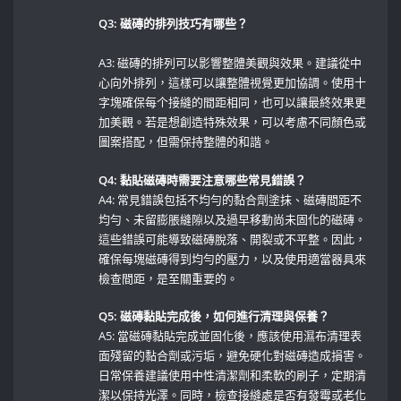
Q3: 磁磚的排列技巧有哪些？
A3: 磁磚的排列可以影響整體美觀與效果。建議從中
心向外排列，這樣可以讓整體視覺更加協調。使用十
字塊確保每个接縫的間距相同，也可以讓最終效果更
加美觀。若是想創造特殊效果，可以考慮不同顏色或
圖案搭配，但需保持整體的和諧。
Q4: 黏貼磁磚時需要注意哪些常見錯誤？
A4: 常見錯誤包括不均勻的黏合劑塗抹、磁磚間距不
均勻、未留膨脹縫隙以及過早移動尚未固化的磁磚。
這些錯誤可能導致磁磚脫落、開裂或不平整。因此，
確保每塊磁磚得到均勻的壓力，以及使用適當器具來
檢查間距，是至關重要的。
Q5:‍ 磁磚黏貼完成後，如何進行清理與保養？
A5: 當磁磚黏貼完成並固化後，應該使用濕布清理表
面殘留的黏合劑或污垢，避免硬化對磁磚造成損害。
日常保養建議使用中性清潔劑和柔軟的刷子，定期清
潔以保持光澤。同時，檢查接縫處是否有發霉或老化