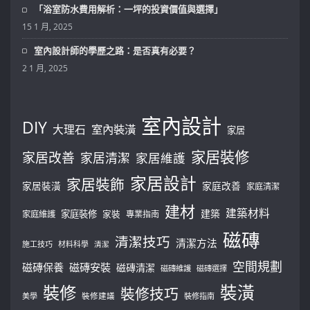
「浴室防水費用解析：一坪的投資價值與選擇」
15 1 月, 2025
室內設計師的學歷之路：是否真有必要？
2 1 月, 2025
室內設計
DIY
大理石
室內裝潢
家居
家居裝修
家居改善
家居清潔
家居維護
家居設計
家居裝飾
家居裝潢
家庭改善
家庭清潔
建材
建築材料
建築
家庭裝修
家庭維護
家裝
專業指南
磁磚
清潔技巧
清潔方法
施工技巧
材料科學
清潔
空間規劃
磁磚保養
磁磚安裝
磁磚清潔
磁磚維護
磁磚選擇
裝修
裝潢
裝修技巧
美學
裝修建議
裝修指南