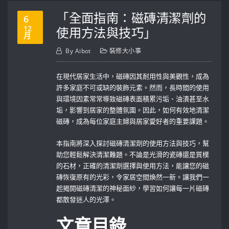
「全面指南：磁磚清潔劑的
6
12
使用方法與技巧」
月
By
Aibot
裝修大小事
在現代居家生活中，磁磚因其耐用性與美觀性，成為
許多家庭不可或缺的裝飾元素。然而，長時間的使用
與環境因素常常導致磁磚表面積累污垢、油漬甚至水
垢，影響到居家的整體氛圍。因此，如何有效地清潔
磁磚，成為每位家庭主婦與居家愛好者的重要課題。
本指南將深入探討磁磚清潔劑的使用方法與技巧，幫
助您輕鬆解決清潔難題。不論是光滑的瓷磚還是質樸
的石材，正確的清潔劑選擇與使用方法，能讓您的磁
磚恢復原有的光彩，令家居空間煥然一新。讓我們一
起揭開磁磚清潔的神秘面紗，學習如何讓每一片磁磚
都散發迷人的光澤。
文章目錄