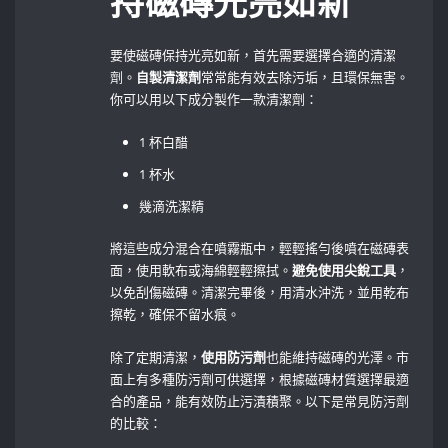
持磁磚光亮如新
要使磁磚保持光亮如新，首先需要選擇合適的清潔
劑。
自製清潔劑
常常能有效去除污垢，且環保無害。
你可以用以下成分製作一款清潔劑：
1 杯白醋
1 杯水
幾滴洗潔精
將這些成分混合在噴霧瓶中，輕輕搖勻後噴在磁磚表
面，使用軟布或海綿輕輕擦拭。
避免使用尖銳工具
，
以免刮傷磁磚。清潔完畢後，用清水沖洗，並用乾布
擦乾，確保不留水痕。
除了定期清潔，
使用防污劑
也能維持磁磚的光澤。市
面上有多種防污劑可供選擇，根據磁磚材質選擇最適
合的產品，能有效防止污漬積聚。以下是常見防污劑
的比較：