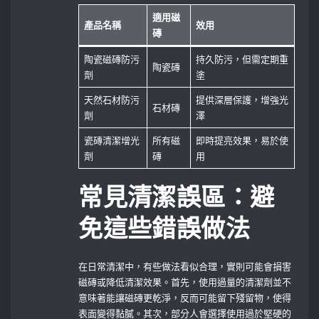
適用磁
產品名稱
效用
磚
陶瓷磁磚防污
持久防污，但需定期重
陶瓷磚
劑
塗
天然石材防污
提供深層保護，增強光
石材磚
劑
澤
瓷磚清潔增光
所有磁
即時提亮效果，易於使
劑
磚
用
常見清潔誤區：避
免這些錯誤做法
在日常清潔中，有些做法看似合理，實則可能會損害
磁磚或降低清潔效果。首先，使用過量的清潔劑並不
意味著能讓磁磚更乾淨，反而可能留下殘留物，使得
表面變得黏膩。其次，部分人會選擇使用過於堅硬的