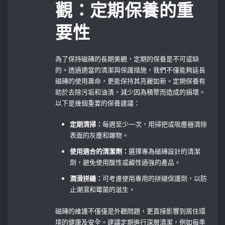
觀：定期保養的重
要性
為了保持磁磚的長期美觀，定期的保養是不可或缺
的。透過適當的清潔與保護措施，我們不僅能夠延長
磁磚的使用壽命，更能保持其亮麗如新。定期保養有
助於去除污垢和油漬，減少因為積聚而造成的損壞。
以下是幾個重要的保養建議：
定期清掃：
每週至少一次，用掃把或吸塵器清除
表面的灰塵和雜物。
使用適合的清潔劑：
選擇專為磁磚設計的清潔
劑，避免使用酸性或鹼性過強的產品。
潤滑拼縫：
可考慮使用專用的拼縫保護劑，以防
止潮濕和霉菌的滋生。
磁磚的維護不僅僅是外觀問題，更直接影響到居住環
境的健康及安全。建議定期進行深層清潔，例如每季