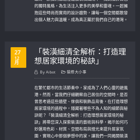
的獨特風格，為生活注入更多的美學和靈魂。一起擁
抱這些時尚而實用的設計趨勢，讓每一個空間都散發
出個人魅力與溫暖，成為真正屬於我們自己的港灣。
「裝潢細清全解析：打造理
27
12
想居家環境的秘訣」
月
By
Aibot
裝修大小事
在繁忙都市的生活節奏中，家成為了人們心靈的避風
港。然而，當我們仔細觀察自己居住的空間時，是否
曾思考過這些牆壁、傢俱和裝飾品背後，在打造理想
居家環境的過程中，隱藏著哪些不為人知的細節與秘
訣呢？「裝潢細清全解析：打造理想居家環境的秘
訣」將帶您深入探索裝潢的藝術與科學，揭示如何巧
妙運用色彩、材質、空間布局與燈光来提升居家氛
圍，實現心中那個夢想中的家。讓我們一同揭開裝潢