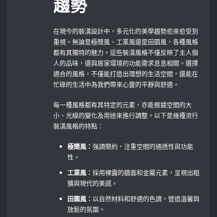
趨勢
在現今的裝潢設計中，多元化的美學趨勢愈來愈受到
重視。無論是極簡風、工業風還是田園風，各種風格
都有其獨特的魅力。這些裝潢風格不僅反映了主人個
人的品味，還與居家環境的功能需求息息相關。選擇
適合的風格，不僅能打造出理想的生活空間，還能在
忙碌的生活中為我們帶來心靈的平靜與舒適。
每一種風格都有其特定的元素，亦能根據空間的大
小、光線的變化及用途來進行調整。以下是幾種流行
裝潢風格的特點：
極簡風：
強調簡約，注重空間的通透性與功能
性。
工業風：
採用裸露的牆面和金屬元素，呈現出粗
獷與現代的美感。
田園風：
以自然材料和舒適的色調，營造溫馨與
放鬆的氛圍。