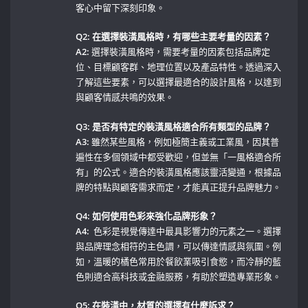
客心中留下深刻印象。
Q2: 在選擇裝潢風格時，有哪些主要考量的因素？
A2:
⁢選擇裝潢風格時，需要考量的因素包括品牌定
位、目標顧客群、地理位置以及產品特性。透過深入
了解這些要素，可以選擇最適合的設計風格，以達到
與顧客情感共鳴的效果。
Q3: 是否有特定的裝潢風格適合所有類型的品牌？
A3:
雖然某些風格，例如極簡主義或工業風，因其普
遍性在多個領域中都受歡迎，但並無「一風格適合所
有」的公式。適合的裝潢風格應該靈活變通，根據品
牌的特點與顧客需求而定，才能真正提升品牌魅力。
Q4: 如何使用色彩來強化品牌形象？
A4:
⁣ 色彩是視覺傳達中最具影響力的元素之一。選擇
與品牌理念相符的主色調，可以傳達情感與氛圍。例
如，溫暖的橘色常用於餐飲業吸引食慾，而冷靜的藍
色則適合高科技或金融服務，有助於塑造專業形象。
Q5: 在裝潢中，材質的選擇有什麼訴求？