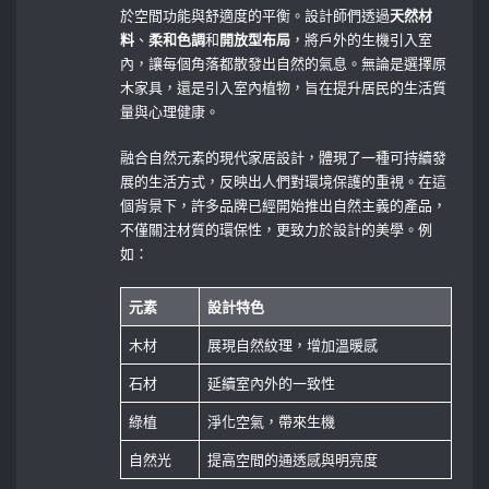
於空間功能與舒適度的平衡。設計師們透過
天然材
料
、
柔和色調
和
開放型布局
，將戶外的生機引入室
內，讓每個角落都散發出自然的氣息。無論是選擇原
木家具，還是引入室內植物，旨在提升居民的生活質
量與心理健康。
融合自然元素的現代家居設計，體現了一種可持續發
展的生活方式，反映出人們對環境保護的重視。在這
個背景下，許多品牌已經開始推出自然主義的產品，
不僅關注材質的環保性，更致力於設計的美學。例
如：
元素
設計特色
木材
展現自然紋理，增加溫暖感
石材
延續室內外的一致性
綠植
淨化空氣，帶來生機
自然光
提高空間的通透感與明亮度