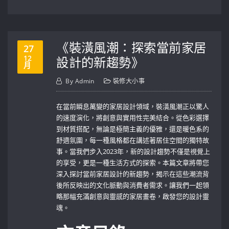
《裝潢風潮：探索當前家居
27
12
設計的新趨勢》
月
By
Admin
裝修大小事
在當前瞬息萬變的家居設計領域，裝潢風潮正以驚人
的速度演化，將創意與實用性完美結合。從色彩選擇
到材質搭配，無論是極簡主義的優雅，還是暖色系的
舒適氛圍，每一種風格都在講述著居住空間的獨特故
事。當我們步入2023年，新的設計趨勢不僅是視覺上
的享受，更是一種生活方式的探索。本篇文章將帶您
深入探討當前家居設計的新趨勢，揭示在這些潮流背
後所反映出的文化脈動與消費者需求。讓我們一起領
略那幅充滿創意與靈感的家居畫卷，啟發您的設計靈
魂。