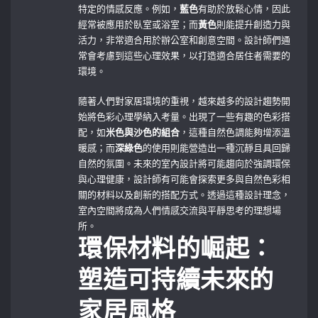
特定的情感反應。例如，
藍色
有助於放鬆心情，因此
經常被應用於臥室或浴室；而
黃色
則能提升創造力與
活力，非常適合用於辦公室和創意空間。設計師們通
常會考慮到這些心理效果，以打造適合居住者需要的
環境。
隨著人們對家居環境的重視，越來越多的設計趨勢開
始將色彩心理學納入考量。出現了一些有趣的色彩搭
配，如
米色與沙色的組合
，這種自然色調能夠增添溫
暖感；而
深綠色
的使用則能營造出一種沉靜且具回歸
自然的氛圍。未來的室內設計將可能趨向於強調環保
與心理健康，設計師有可能會探索更多與自然色彩相
關的材料以及創新的搭配方式。透過這種設計理念，
室內空間將成為人們情感交流與平靜思考的理想場
所。
環保材料的崛起：
塑造可持續未來的
家居風格