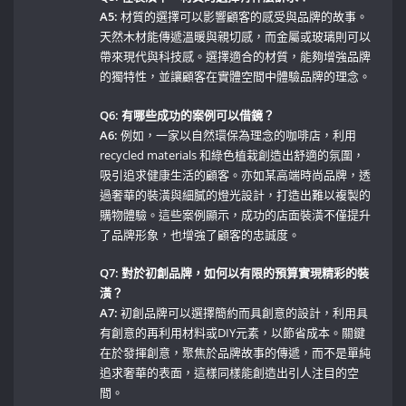
A5:
材質的選擇可以影響顧客的感受與品牌的故事。
天然木材能傳遞溫暖與親切感，而金屬或玻璃則可以
帶來現代與科技感。選擇適合的材質，能夠增強品牌
的獨特性，並讓顧客在實體空間中體驗品牌的理念。
Q6: ⁢有哪些成功的案例可以借鏡？
A6:
例如，一家以自然環保為理念的咖啡店，利用
recycled materials 和綠色植栽創造出舒適的氛圍，
吸引追求健康生活的顧客。亦如某高端時尚品牌，透
過奢華的裝潢與細膩的燈光設計，打造出難以複製的
購物體驗。這些案例顯示，成功的店面裝潢不僅提升
了品牌形象，也增強了顧客的忠誠度。
Q7: 對於初創品牌，如何以有限的預算實現精彩的裝
潢？
A7:
初創品牌可以選擇簡約而具創意的設計，利用具
有創意的再利用材料或DIY元素，以節省成本。關鍵
在於發揮創意，聚焦於品牌故事的傳遞，而不是單純
追求奢華的表面，這樣同樣能創造出引人注目的空
間。