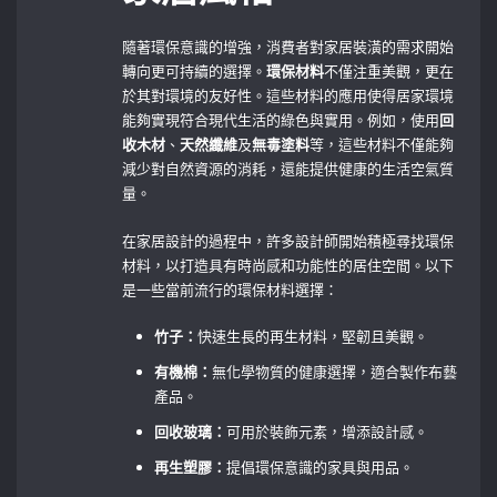
隨著環保意識的增強，消費者對家居裝潢的需求開始
轉向更可持續的選擇。
環保材料
不僅注重美觀，更在
於其對環境的友好性。這些材料的應用使得居家環境
能夠實現符合現代生活的綠色與實用。例如，使用
回
收木材
、
天然纖維
及
無毒塗料
等，這些材料不僅能夠
減少對自然資源的消耗，還能提供健康的生活空氣質
量。
在家居設計的過程中，許多設計師開始積極尋找環保
材料，以打造具有時尚感和功能性的居住空間。以下
是一些當前流行的環保材料選擇：
竹子：
快速生長的再生材料，堅韌且美觀。
有機棉：
無化學物質的健康選擇，適合製作布藝
產品。
回收玻璃：
可用於裝飾元素，增添設計感。
再生塑膠：
提倡環保意識的家具與用品。