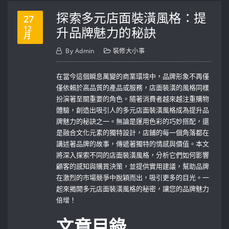
探索多元店面裝潢風格：提
27
12
升品牌魅力的秘訣
月
By
Admin
裝修大小事
在當今這個瞬息萬變的商業環境中，品牌形象不再僅
僅依賴於高品質的產品或服務，店面裝潢的風格同樣
扮演著至關重要的角色。隨著消費者越來越注重購物
體驗，創造出吸引人的多元店面裝潢風格成為提升品
牌魅力的秘訣之一。無論是運用色彩的巧妙搭配，還
是融合文化元素的獨特設計，店鋪的每一個角落都在
講述著品牌的故事，傳遞著獨特的情感與價值。本文
將深入探索不同的店面裝潢風格，分析它們如何影響
顧客的感知與購買決策，並提供實用建議，幫助品牌
在激烈的市場競爭中脫穎而出，吸引更多的目光。一
起來揭開多元店面裝潢風格的秘密，讓您的品牌魅力
倍增！
文章目錄