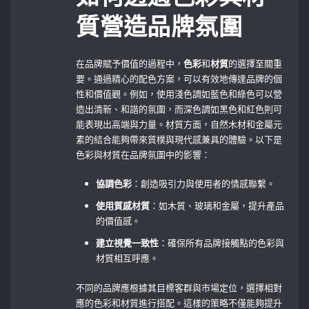
質營造品牌氛圍
在品牌賦予價值的過程中，
色彩
和
材質
的選擇至關重
要。通過精心的配色方案，可以有效地傳達品牌的個
性和價值觀。例如，使用淺色調如藍色和綠色可以營
造出清新、和諧的氛圍，而深色調如黑色和紅色則可
能表現出高端與力量。材質方面，自然木材和金屬元
素的結合能夠帶來質樸與現代感兼具的體驗。以下是
色彩與材質在品牌氛圍中的影響：
協調色彩
：創造吸引力與使用者的情感聯繫。
使用質感材質
：如木質、玻璃和金屬，提升產品
的價值感。
建立視覺一致性
：確保所有品牌接觸點的色彩與
材質相互呼應。
不同的品牌應根據其目標客群與市場定位，選擇相對
應的色彩和材質進行搭配。這樣的策略不僅能夠提升