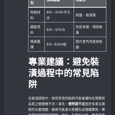
別
地板材
$50⁤ – $100/平方
耐磨、易清潔
料
米
牆面漆
色彩多樣、環保無
$30 – $70/升
料
毒
燈具選
提升室內亮度與氛
$20 ⁢- $200/個
擇
圍
專業建議：避免裝
潢過程中的常見陷
阱
在裝潢過程中，有些常見的陷阱可能會讓你在預算和
品質之間猶豫不決。首先，
透明度不足
是許多業主面
對的主要問題。廠商可能會以各種名目隱藏費用，導
致最終報價超過預期。因此，在簽約之前，要求廠商