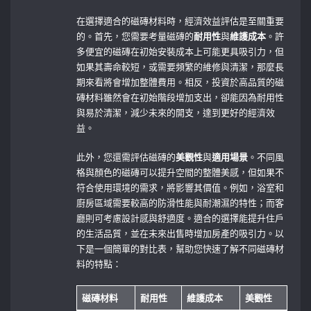
在選擇適合的磁磚材料時，經濟效益評估是至關重要
的。首先，您需要考量磁磚的
耐用性
與
維護成本
。許
多便宜的磁磚在初始安裝成本上可能更具吸引力，但
如果其壽命較短，或需要頻繁的維修與清潔，那麼長
期來看將會增加整體費用。相反，投資於高品質的磁
磚材料雖然會在初始階段增加支出，卻能因為耐用性
與易於清潔，減少未來的開支，達到更好的經濟效
益。
此外，您還需評估磁磚的
美觀性
與
適用場景
。不同風
格與顏色的磁磚可以提升空間的整體美感，但如果不
符合使用環境的需求，將影響其價值。例如，浴室和
廚房區域需要較高的防滑性能與耐潮濕的特性；而客
廳則可考慮設計感與舒適度。適合的選擇能提升住戶
的生活品質，並在未來出售時增加房產的吸引力。以
下是一個簡單的對比表，幫助您快速了解不同磁磚材
料的特點：
磁磚材料
耐用性
維護成本
美觀性