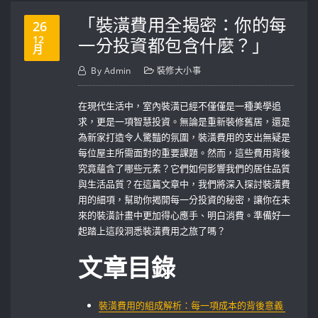
「裝潢費用全揭密：你的每
26
12
一分投資都包含什麼？」
月
By
Admin
裝修大小事
在現代生活中，室內裝潢已經不僅僅是一種美學追
求，更是一項智慧投資。無論是重新裝修舊居，還是
為新家打造令人驚豔的氛圍，裝潢費用的支出無疑是
每位屋主所需面對的重要課題。然而，這些費用背後
究竟蘊含了哪些元素？它們如何影響我們的居住品質
與生活品質？在這篇文章中，我們將深入探討裝潢費
用的細項，幫助你揭開每一分投資的秘密，讓你在未
來的裝潢計畫中更加得心應手、明白消費。準備好一
起踏上這段洞悉裝潢費用之旅了嗎？
文章目錄
裝潢費用的組成解析：每一項成本的背後意義 ​