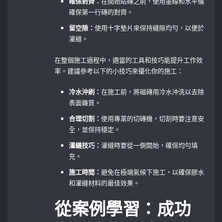
確保對齊：
在開始貼磚之前，使用墨線和水平儀
確保第一行磚的對齊。
留空隙：
使用十字墊片來保持縫隙均勻，以便於
灌縫。
在整個施工過程中，適當的工具和技巧能提升工作效
率。建議參考以下的小技巧來優化你的施工：
冷水沖刷：
在施工前，將磁磚用冷水沖洗以去除
表面雜質。
合理切割：
使用專業的切磚機，切割時要注意安
全，並保持穩定。
灌縫技巧：
灌縫時要從一側開始，確保均勻填
充。
施工時間：
避免在極端氣候下施工，以確保膠水
和灌縫材料的最佳效果。
從案例學習：成功