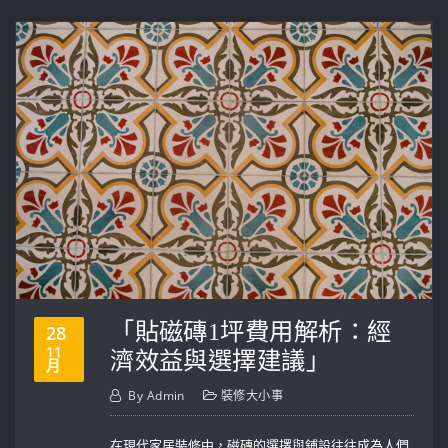
「貼磁磚1坪費用解析：經
28
11
濟效益與選擇建議」
月
By
Admin
裝修大小事
在現代家居裝修中，磁磚的選擇與鋪設往往成為人們