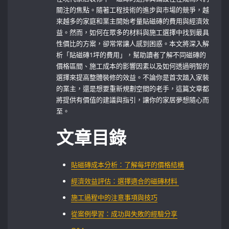
關注的焦點。隨著工程技術的進步與市場的競爭，越
來越多的家庭和業主開始考量貼磁磚的費用與經濟效
益。然而，如何在眾多的材料與施工選擇中找到最具
性價比的方案，卻常常讓人感到困惑。本文將深入解
析「貼磁磚1坪的費用」，幫助讀者了解不同磁磚的
價格區間、施工成本的影響因素以及如何透過明智的
選擇來提高整體裝修的效益。不論你是首次踏入家裝
的業主，還是想要重新規劃空間的老手，這篇文章都
將提供有價值的建議與指引，讓你的家居夢想隨心而
至。
文章目錄
貼磁磚成本分析：了解每坪的價格結構
經濟效益評估：選擇適合的磁磚材料 ‍
施工過程中的注意事項與技巧⁤
從案例學習：成功與失敗的經驗分享