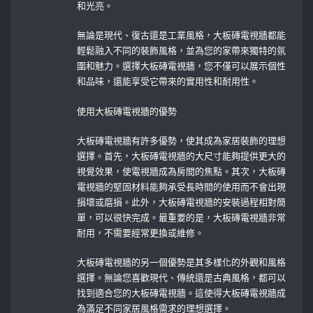
和光亮。
無論是現代、復古還是工業風格，大板磚電視牆都能
輕鬆融入不同的裝飾風格，並為您的家帶來獨特的氛
圍和魅力。選擇大板磚電視牆，您不僅可以展示個性
和品味，還能享受它帶來的實用性和耐用性。
使用大板磚電視牆的優勢
大板磚電視牆有許多優勢，使其成為家居裝飾的理想
選擇。首先，大板磚電視牆的大尺寸能夠提供更大的
視覺效果，使電視牆成為房間的焦點。其次，大板磚
電視牆的堅固材料能夠承受長時間的使用而不會出現
損壞或磨損。此外，大板磚電視牆的安裝過程相對簡
單，可以很快完成。最重要的是，大板磚電視牆非常
耐用，不需要經常更換或維修。
大板磚電視牆的另一個優勢是其多樣化的外觀和風格
選擇。無論您喜歡現代、傳統還是古典風格，都可以
找到適合您的大板磚電視牆。這使得大板磚電視牆成
為滿足不同家居風格需求的理想選擇。