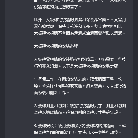
視牆都能夠滿足您的需求。
此外，大板磚電視牆的清潔和保養非常簡單。只需用
濕布擦拭即可保持其乾淨和光亮。與其他材料相比，
大板磚電視牆不會因為污漬或油漬而變得難以清潔。
大板磚電視牆的安裝過程
大板磚電視牆的安裝過程相對簡單，但仍需要一些技
巧和專業知識。以下是大板磚電視牆的安裝步驟：
1. 準備工作：在開始安裝之前，確保牆面平整、乾
燥，並清除任何雜物或灰塵。如果需要，可以進行牆
面修復和翻新工作。
2. 瓷磚測量和切割：根據電視牆的尺寸，測量和切割
瓷磚以適應牆面。確保切割的瓷磚尺寸準確無誤。
3. 瓷磚安裝：使用瓷磚膠水將瓷磚粘貼到牆面上。確
保瓷磚之間的間隙均勻，並使用水平儀進行調整。