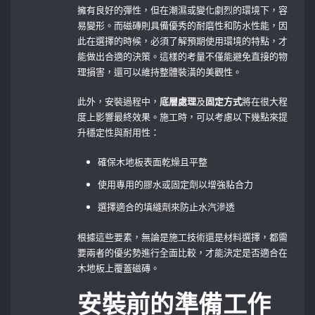
擁有良好的彈性，但在潮濕或變化劇烈的環境下，容
易變形。而磁磚則具備優秀的耐磨性和防水性能，因
此在選擇的時候，必須了解預期使用環境的特點，才
能做出合適的決策。這樣的考量不僅能避免直接的物
理損害，還可以維持整體裝潢的美觀性。
此外，安裝過程中，
底層處理
及
固定方式
將在很大程
度上影響最終效果。施工時，可以考慮以下幾點來提
升穩定性與耐用性：
確保木地板表面乾燥且平整
使用專用的膠水或固定劑以增強粘合力
選擇適合的填縫劑來防止水汽滲透
根據這些要素，無論是施工技術還是材料選擇，都需
要兩者的優劣勢進行全面比較，才能決定是否適合在
木地板上覆蓋磁磚。
安裝前的準備工作