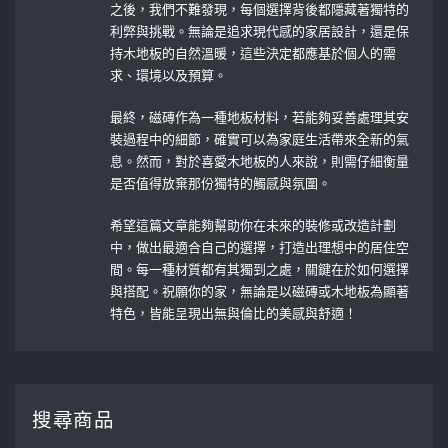
之後，我們不難發現，每個選擇背後都隱藏著獨特的
利弊與挑戰。無論是追求現代感的家居設計，還是保
持木地板的自然溫暖，這些決定都應基於個人的需
求、環境以及預算。
最終，磁磚作為一種地板材料，若能夠妥善處理其安
裝過程中的細節，確實可以為家庭生活帶來全新的氣
息。然而，對於喜愛木地板的人來說，則需仔細衡量
是否值得放棄那份獨特的觸感與氛圍。
希望這篇文章能夠幫助你在未來的裝修或改造計劃
中，做出最適合自己的選擇，打造出理想中的居住空
間。每一種材質都有其獨到之處，關鍵在於如何選擇
與搭配。祝願你的家，無論是以磁磚或木地板為顯著
特色，皆能呈現出無與倫比的美感與舒適！
搜尋商品