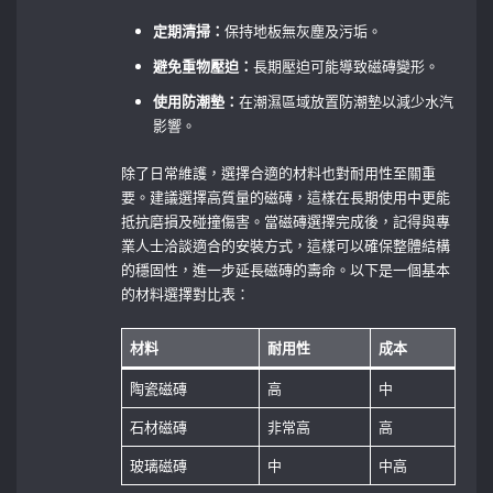
定期清掃：
保持地板無灰塵及污垢。
避免重物壓迫：
長期壓迫可能導致磁磚變形。
使用防潮墊：
在潮濕區域放置防潮墊以減少水汽
影響。
除了日常維護，選擇合適的材料也對耐用性至關重
要。建議選擇高質量的磁磚，這樣在長期使用中更能
抵抗磨損及碰撞傷害。當磁磚選擇完成後，記得與專
業人士洽談適合的安裝方式，這樣可以確保整體結構
的穩固性，進一步延長磁磚的壽命。以下是一個基本
的材料選擇對比表：
材料
耐用性
成本
陶瓷磁磚
高
中
石材磁磚
非常高
高
玻璃磁磚
中
中高