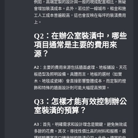
例如，高端定製的設計與一般的現成配置相比，無疑
會增加裝潢成本。此外，若位於一線城市，租金和施
工人工成本普遍較高，這也會反映在每坪的裝潢費用
上。
Q2：在辦公室裝潢中，哪些
項目通常是主要的費用來
源？
A2
：主要的費用來源包括牆面處理、地板鋪設、天花
板造型及照明設備。具體而言，地板的選材（如實
木、地毯或瓷磚）會直接影響整體成本，而定製的燈
飾和特殊的牆面設計則可能大幅提高預算。
Q3：怎樣才能有效控制辦公
室裝潢的預算？
A3
：首先，明確需求和設計理念是關鍵，避免無效或
多餘的花費。其次，尋找性價比高的材料和服務，選
擇經驗豐富且口碑良好的裝潢公司。此外，適當的自