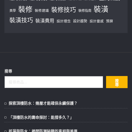
裝修
裝潢
裝修技巧
美學
裝修建議
裝修指南
裝潢技巧
裝潢費用
設計理念
設計趨勢
預算
設計靈感
搜尋
搜
尋
探索頂樓防水：幾層才能確保永續保護？
「頂樓防水的壽命探討：能撐多久？」
抓漏與防水：揭開防潮秘籍的真相與差異