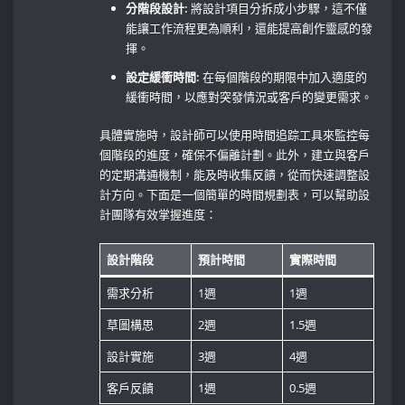
分階段設計:
將設計項目分拆成小步驟，這不僅
能讓工作流程更為順利，還能提高創作靈感的發
揮。
設定緩衝時間:
在每個階段的期限中加入適度的
緩衝時間，以應對突發情況或客戶的變更需求。
具體實施時，設計師可以使用時間追踪工具來監控每
個階段的進度，確保不偏離計劃。此外，建立與客戶
的定期溝通機制，能及時收集反饋，從而快速調整設
計方向。下面是一個簡單的時間規劃表，可以幫助設
計團隊有效掌握進度：
設計階段
預計時間
實際時間
需求分析
1週
1週
草圖構思
2週
1.5週
設計實施
3週
4週
客戶反饋
1週
0.5週