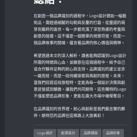
在創造一個品牌識別的過程中，Logo設計猶如一幅藝
術品，需經過細膩的勾勒與反覆的打磨。從靈感的萌
芽到最終的面世，每一步都充滿了深思熟慮的考量與
創意的碰撞。這不僅是一個簡單的視覺符號，而是一
個品牌故事的開端，蘊含著品牌的核心價值與精神。
希望透過本文的深入解析，讀者能夠認識到Logo設計
所需的時間與心血，並願意在這個過程中，給予自己
或合作夥伴足夠的耐心與支持。品牌識別的建立並非
一蹴而就，而是一段持續探索與再創的旅程。未來，
當我們回首這段旅程時，定能為每一個設計決策與創
意迸發感到驕傲。讓我們共同期待，這些獨特的Logo
不僅能塑造品牌形象，更能在廣大市場中璀璨奪目。
在品牌識別的世界裡，耐心與創新是我們最忠實的夥
伴。期待您的品牌在這條路上大放異彩！
Logo設計
創意設計
品牌建設
品牌形象