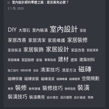
室內設計師的學歷之路：是否真有必要？
2 1 月, 2025
室內設計
DIY
大理石
室內裝潢
家居
家居裝修
家居改善
家居清潔
家居維護
家居設計
家居裝飾
家居裝潢
家庭改善
家庭清潔
建材
建築材料
建築
家庭裝修
家庭維護
家裝
專業指南
磁磚
清潔技巧
清潔方法
施工技巧
材料科學
清潔
空間規劃
磁磚保養
磁磚安裝
磁磚清潔
磁磚維護
磁磚選擇
裝修
裝潢
裝修技巧
美學
裝修建議
裝修指南
裝潢技巧
裝潢費用
設計理念
設計趨勢
預算
設計靈感