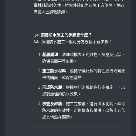
量材料的耐久性、抗紫外線能力及施工方便性，並向
專業人士請教建議。
Q4:​ 頂樓防水施工的步驟是什麼？
A4:
​ 頂樓防水施工一般可分為幾個主要步驟：⁤
基層處理
：清理頂樓表面的雜物、灰塵及污垢，
确保表面平整無瑕。 ‌
施工防水材料
：根據所選材料的特性進行均勻塗
佈或鋪設，確保無漏點。⁣
形成防水層
：根據材料的規範進行多層施工，以
達到最佳的防水效果。
檢查及維護
：施工完成後，進行滲水測試，確保
防水層的有效性，定期檢查和維護，以防止老化
或其他潛在問題。