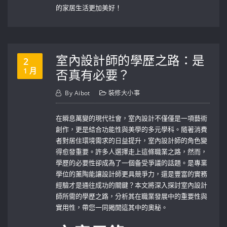
的家居生活更加美好！
室內設計師的學歷之路：是
2
1 月
否真有必要？
By
Aibot
裝修大小事
在瞬息萬變的現代社會，室內設計不僅僅是一項藝術
創作，更是結合功能性與美學的多元學科。隨著消費
者對居住環境需求的日益提升，室內設計師的角色變
得愈發重要。許多人選擇走上這條職業之路，然而，
學歷的必要性卻成為了一個备受爭議的話題。是專業
學位的薰陶能讓設計師更具競爭力，還是豐富的實務
經驗才是通往成功的關鍵？本文將深入探討室內設計
師所需的學歷之路，分析其在職業發展中的重要性與
實用性，帶您一同揭開這其中的奧秘。