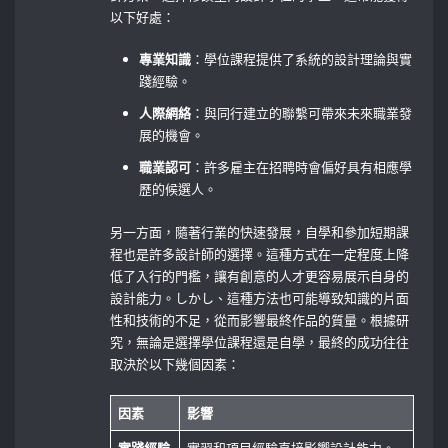
以下好處：
專業知識
：學位課程提供了系統的設計理論與實
踐經驗。
人際網絡
：與同行建立的聯繫可帶來未來職業發
展的機會。
職業認可
：許多雇主在招聘時會偏好具有相應學
歷的候選人。
另一方面，隨著行業的快速發展，自學和參加短期課
程也是許多設計師的選擇。這種方式在一定程度上降
低了入行的門檻，讓有創意的人才更容易展示自身的
設計能力。しかし、這種方法也可能導致知識的片面
性和技術的不足，從而影響最終作品的質量。根據研
究，無論是選擇學位課程還是自學，最終的成功往往
取決於以下幾個因素：
因素
影響