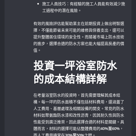
施工人員技巧：有經驗的施工人員能有效減少施
工過程中的潛在風險。
有效的風險評估能幫助業主在前期投資上做出明智選
擇，不僅能節省未來可能的維修與保養支出，還可以
提升整體居住環境的安全性。而隨著市場上防水技術
的進步，選擇合適的防水方案也能大幅提高房產的價
值。
投資一坪浴室防水
的成本結構詳解
在考量浴室防水的投資時，首先需要理解其成本結
構。每一坪的防水面積不僅包括材料費用，還涵蓋了
人工費用、基層處理及相關設備的開支。常見的防水
材料如聚氨酯防水漆和改性沥青，因其耐久性與防水
性能受到廣泛推崇，因此選擇合適的材料是關鍵。具
體而言，材料的選擇可能佔整體費用的
40%至60%
，
而人工費用通常在
30%至50%
之間。