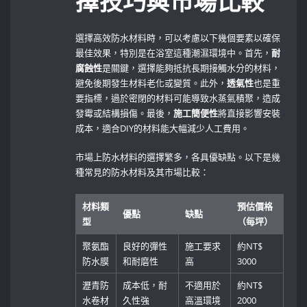
擇技巧與市場比較
選擇高效防水材料時，可以考慮以下幾個要素以確保
最佳效果，特別是在浴室這種潮濕環境中。首先，
耐
腐蝕性
是關鍵，選擇能夠抵抗長期接觸水分的材料，
避免後期發生材料老化或變質。此外，
透氣性
也是重
要指標，過於密閉的材料可能導致水蒸氣積聚，造成
發霉或結構損傷。最後，
施工簡便性
將直接影響安裝
成本，適合DIY的材料能大幅減少人工費用。
市場上防水材料的選擇繁多，各具優缺點。以下是幾
種常見的防水材料及其市場比較：
材料類
預估價格
優點
缺點
型
（每坪）
聚氨酯
良好的彈性
施工要求
約NT$
防水膜
和耐磨性
高
⁣3000
瀝青防
成本低，耐
不適用於
約NT$‍
水卷材
久性強
高溫環境
2000