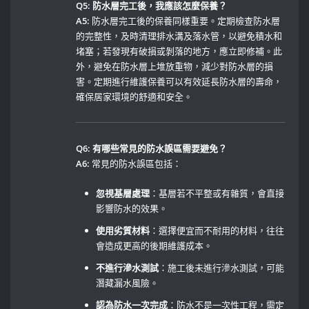
Q5: 防水層完工後，我應該怎麼保養？
A5:
防水層完工後的保養同樣重要。定期檢查防水層
的完整性，及時清理排水溝及落水管，以避免積水和
堵塞；若發現有破損或剝落的地方，應立即修補。此
外，避免在防水層上堆放重物，減少對防水層的損
害。定期進行維護保養可以有效延長防水層的壽命，
確保居家環境的舒適和安全。
Q6: 有哪些常見的防水誤區需要避免？
A6:
常見的防水誤區包括： ‍
忽視基層處理
：基層若不平整或有雜質，會直接
影響防水的效果。
使用劣質材料
：選擇便宜而不耐用的材料，往往
會造成更高的後期維護成本。⁣
不進行滲水測試
：施工後未進行滲水測試，可能
潛藏漏水風險。
認為防水一次完成
：防水不是一次性工程，需定