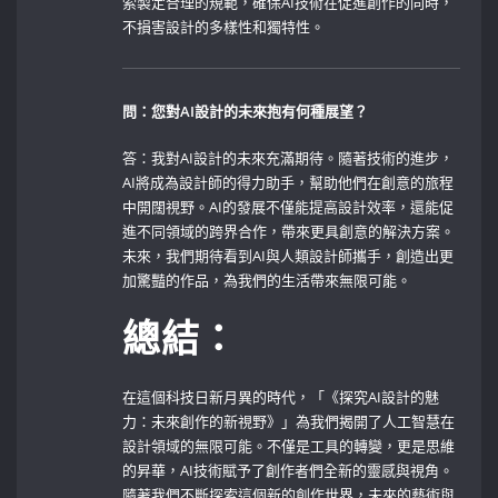
索製定合理的規範，確保AI技術在促進創作的同時，
不損害設計的多樣性和獨特性。
問：您對AI設計的未來抱有何種展望？
答：我對AI設計的未來充滿期待。隨著技術的進步，
AI將成為設計師的得力助手，幫助他們在創意的旅程
中開闊視野。AI的發展不僅能提高設計效率，還能促
進不同領域的跨界合作，帶來更具創意的解決方案。
未來，我們期待看到AI與人類設計師攜手，創造出更
加驚豔的作品，為我們的生活帶來無限可能。
總結：
在這個科技日新月異的時代，「《探究AI設計的魅
力：未來創作的新視野》」為我們揭開了人工智慧在
設計領域的無限可能。不僅是工具的轉變，更是思維
的昇華，AI技術賦予了創作者們全新的靈感與視角。
隨著我們不斷探索這個新的創作世界，未來的藝術與