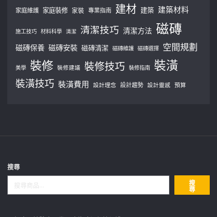
建材
建築材料
建築
家庭裝修
家庭維護
家裝
專業指南
磁磚
清潔技巧
清潔方法
施工技巧
材料科學
清潔
空間規劃
磁磚保養
磁磚安裝
磁磚清潔
磁磚維護
磁磚選擇
裝修
裝潢
裝修技巧
美學
裝修建議
裝修指南
裝潢技巧
裝潢費用
設計理念
設計趨勢
預算
設計靈感
搜尋
搜
尋