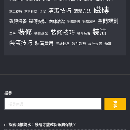
磁磚
清潔技巧
清潔方法
施工技巧
材料科學
清潔
空間規劃
磁磚保養
磁磚安裝
磁磚清潔
磁磚維護
磁磚選擇
裝修
裝潢
裝修技巧
美學
裝修建議
裝修指南
裝潢技巧
裝潢費用
設計理念
設計趨勢
預算
設計靈感
搜尋
搜
尋
探索頂樓防水：幾層才能確保永續保護？