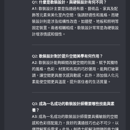
Q1: 什麼是軟裝設計，與硬裝設計有何不同？
A1:
‌軟裝設計主要是指通過布藝、藝術品、家具及配
飾等元素來美化室內空間，強調舒適性和風格。而硬
裝設計則是涉及結構性改造，如牆壁、地板和照明等
固定裝置。兩者相輔相成，軟裝設計常常是為硬裝設
計增添情感和個性。
Q2: 軟裝設計對於提升空間美學有何作用？
A2:
軟裝設計能夠瞬間改變空間的氛圍，賦予其獨特
的風格。色彩、材質和布局的巧妙運用，能夠打破單
調，讓空間更具層次感與動感。此外，添加個人化元
素能使空間更具溫度，提升居住者的生活質量。
Q3: 成為一名成功的軟裝設計師需要哪些技能與素
養？
A3:
成為一名成功的軟裝設計師需要具備敏銳的空間
感和色彩搭配能力，良好的溝通技巧也必不可少，以
便理解客戶需求。此外，創造力和解決問題的能力讓