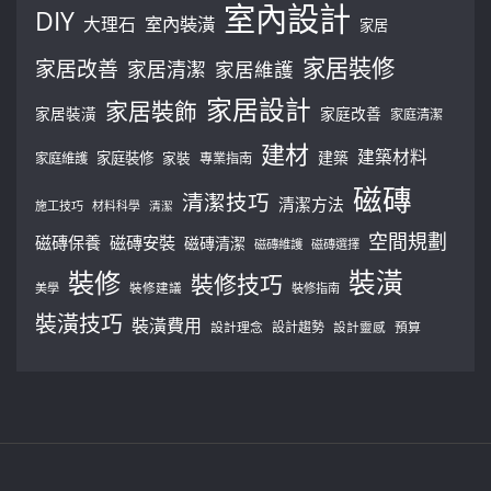
室內設計
DIY
大理石
室內裝潢
家居
家居裝修
家居改善
家居清潔
家居維護
家居設計
家居裝飾
家居裝潢
家庭改善
家庭清潔
建材
建築材料
建築
家庭裝修
家庭維護
家裝
專業指南
磁磚
清潔技巧
清潔方法
施工技巧
材料科學
清潔
空間規劃
磁磚保養
磁磚安裝
磁磚清潔
磁磚維護
磁磚選擇
裝修
裝潢
裝修技巧
美學
裝修建議
裝修指南
裝潢技巧
裝潢費用
設計理念
設計趨勢
預算
設計靈感