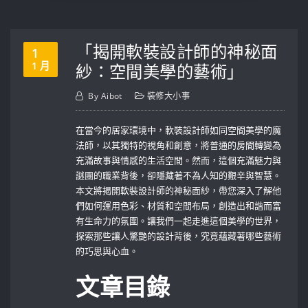
「揭開軟裝設計師的神秘面
1
1 月
紗：空間美學的藝術」
By
Aibot
裝修大小事
在當今的居家環境中，軟裝設計師如同空間美學的魔
法師，以其獨特的視角和創意，將普通的房間轉變為
充滿故事與情感的生活空間。然而，這個充滿魅力與
謎團的職業背後，卻隱藏著不為人知的艱辛與智慧。
本文將揭開軟裝設計師的神秘面紗，帶您深入了解他
們如何運用色彩、材質和空間布局，創造出和諧而富
有生命力的氛圍。讓我們一起走進這個美學的世界，
探索那些讓人驚艷的設計背後，究竟蘊藏著哪些藝術
的巧思與心血。
文章目錄