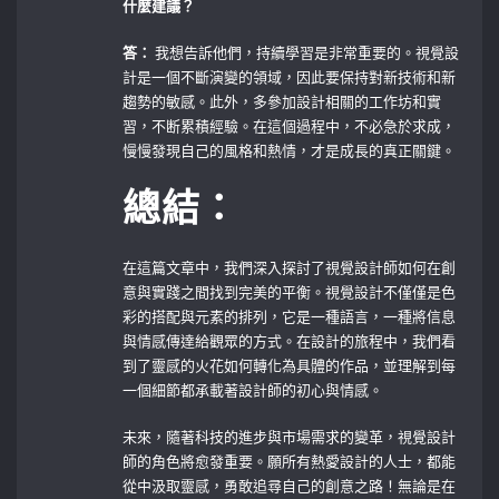
什麼建議？
答：
我想告訴他們，持續學習是非常重要的。視覺設
計是一個不斷演變的領域，因此要保持對新技術和新
趨勢的敏感。此外，多參加設計相關的工作坊和實
習，不断累積經驗。在這個過程中，不必急於求成，
慢慢發現自己的風格和熱情，才是成長的真正關鍵。
總結：
在這篇文章中，我們深入探討了視覺設計師如何在創
意與實踐之間找到完美的平衡。視覺設計不僅僅是色
彩的搭配與元素的排列，它是一種語言，一種將信息
與情感傳達給觀眾的方式。在設計的旅程中，我們看
到了靈感的火花如何轉化為具體的作品，並理解到每
一個細節都承載著設計師的初心與情感。
未來，隨著科技的進步與市場需求的變革，視覺設計
師的角色將愈發重要。願所有熱愛設計的人士，都能
從中汲取靈感，勇敢追尋自己的創意之路！無論是在