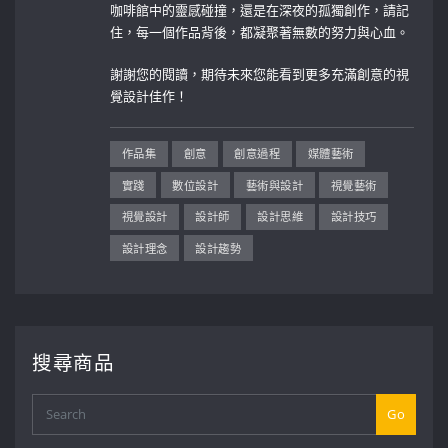
咖啡館中的靈感碰撞，還是在深夜的孤獨創作，請記
住，每一個作品背後，都凝聚著無數的努力與心血。
謝謝您的閱讀，期待未來您能看到更多充滿創意的視
覺設計佳作！
作品集
創意
創意過程
媒體藝術
實踐
數位設計
藝術與設計
視覺藝術
視覺設計
設計師
設計思維
設計技巧
設計理念
設計趨勢
搜尋商品
Go