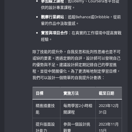
參加線上課程
：如Udemy、Coursera等平台提
供的設計專業課程。
觀摩行業網站
：追蹤Behance或Dribbble，從前
輩的作品中汲取靈感。
實習與項目合作
：在真實的工作環境中提高實戰
經驗。
除了技能的提升外，自我反思和批判性思維也是不可
或缺的要素。透過定期的自評，設計師可以發現自己
的優勢與不足。建議設計師定期記錄自己的學習進
程，並從中開展優化。為了更清晰地制定學習目標，
我們可以設計一個簡單的自我提升計劃表：
目標
實施方法
截至日期
精進插畫技
每周學習2小時相
2023年12月
能
關課程
31日
提升版面設
參與一個設計挑
2023年11月
計能力
戰賽
15日