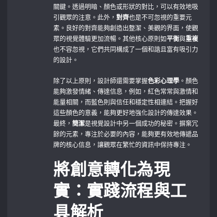
關鍵。透過明暗、顏色或形狀的對比，可以有效地吸
引觀眾的注意。此外，
對齊
也是不可忽視的重要元
素。良好的對齊能夠創造出整潔、美觀的界面，使觀
眾的視覺體驗更加流暢。其他核心原則如
平衡
與
重複
也不容忽視，它們共同構成了一個和諧且富有吸引力
的設計。
除了以上原則，設計師還需要掌握
色彩心理學
。顏色
能夠激發情緒、傳達信息，例如，紅色常常與激情和
能量相關，而藍色則與信任和穩定性相連結。把握好
這些顏色的意義，能夠更好地強化設計的傳達效果。
最終，
簡潔
是視覺設計中另一個成功的秘密。摒棄冗
餘的元素，專注於必要的內容，能夠更有效地傳遞品
牌的核心信息，讓觀眾在繁忙的資訊中保持專注。
將創意轉化為現
實：實踐流程與工
具解析