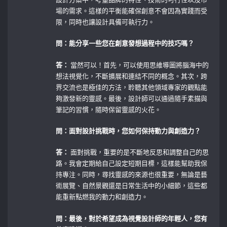
場的需求。這樣的平衡能確保創意不會因為實踐而受
限，同時也讓設計具備可執行力。
問：能分享一些您在創意發想過程中的技巧嗎？
答：
當然可以！首先，可以使用思維導圖將腦海中的
想法視覺化，不斷擴展和連結不同的概念。其次，跨
界交流也是極佳的方法，聆聽其他領域專家的觀點能
夠激發新的靈感。最後，設計師可以通過隨手素描與
筆記的習慣，隨時保留靈感的火花。
問：面對設計挑戰時，您如何保持動力與創造力？
答：
‍面對挑戰，重要的是不斷地反思和調整自己的思
路。我會定期給自己設定短期目標，這樣能幫助我保
持專注。同時，尋找靈感的來源也很重要，無論是藝
術展覽、自然景觀還是日常生活中的小細節，這些都
能重新點燃我的動力和創造力。
問：最後，對於希望成為視覺設計師的年輕人，您有