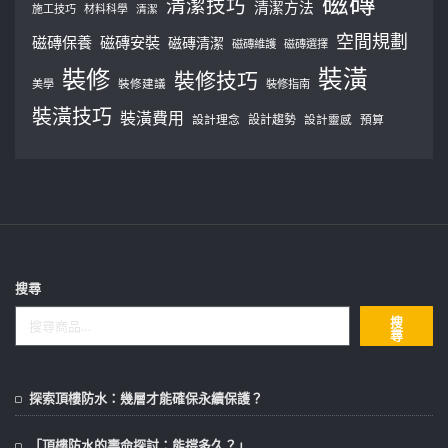
磁磚
清潔技巧
清潔方法
施工技巧
材料科學
清潔
空間規劃
磁磚保養
磁磚安裝
磁磚清潔
磁磚維護
磁磚選擇
裝修
裝潢
裝修技巧
美學
裝修建議
裝修指南
裝潢技巧
裝潢費用
設計理念
設計趨勢
預算
設計靈感
搜尋
搜
尋
探索頂樓防水：幾層才能確保永續保護？
「頂樓防水的壽命探討：能撐多久？」