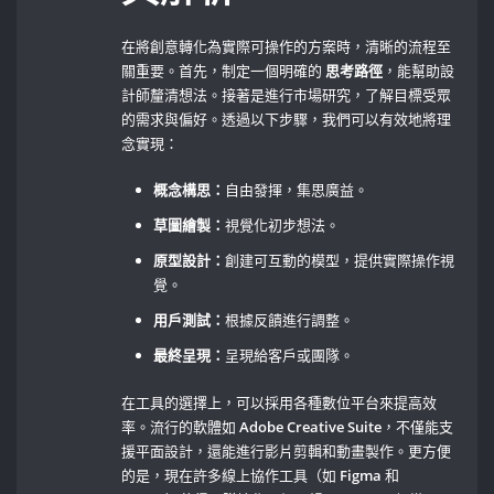
在將創意轉化為實際可操作的方案時，清晰的流程至
關重要。首先，制定一個明確的
思考路徑
，能幫助設
計師釐清想法。接著是進行市場研究，了解目標受眾
的需求與偏好。透過以下步驟，我們可以有效地將理
念實現：
概念構思：
自由發揮，集思廣益。
草圖繪製：
視覺化初步想法。
原型設計：
創建可互動的模型，提供實際操作視
覺。
用戶測試：
根據反饋進行調整。
最終呈現：
呈現給客戶或團隊。
在工具的選擇上，可以採用各種數位平台來提高效
率。流行的軟體如
Adobe Creative Suite
，不僅能支
援平面設計，還能進行影片剪輯和動畫製作。更方便
的是，現在許多線上協作工具（如
Figma
和