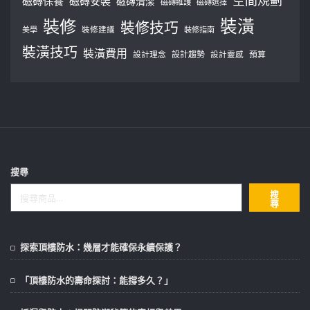
空間規劃
磁磚保養
磁磚安裝
磁磚清潔
磁磚維護
磁磚選擇
裝修
裝潢
裝修技巧
美學
裝修建議
裝修指南
裝潢技巧
裝潢費用
設計理念
設計趨勢
預算
設計靈感
搜尋
搜
尋
探索頂樓防水：幾層才能確保永續保護？
「頂樓防水的壽命探討：能撐多久？」