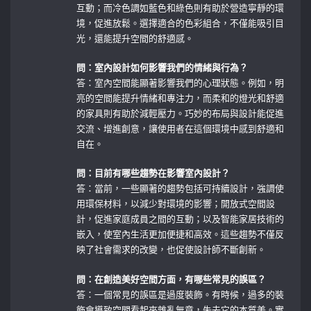
互動；而冷色調如藍色和綠色則有助於營造寧靜的環
境，促進放鬆。選擇適合的色彩組合，不僅能吸引目
光，還能提升空間的舒適感。
問：室內設計如何影響我們的情緒與行為？
答：室內空間能顯著影響我們的心理狀態。例如，明
亮的空間能提升情緒和專注力，而柔和的燈光和舒適
的家具則有助於減輕壓力。巧妙的布局與設計能促進
交流、增進創意，讓使用者在這個環境中感到舒適和
自在。
問：目前有哪些趨勢在影響室內設計？
答：當前，一些顯著的趨勢包括可持續設計，強調使
用環保材料，以減少對環境的影響；開放式空間設
計，促進家庭成員之間的互動；以及智能家居技術的
嵌入，使室內生活更加便捷和高效。這些趨勢不僅反
映了社會需求的改變，也促使設計師不斷創新。
問：在創造美好空間方面，有哪些常見的誤區？
答：一個常見的誤區是過度裝飾。有時候，過多的裝
飾會導致空間看起來雜亂無章，失去它的本質美。實