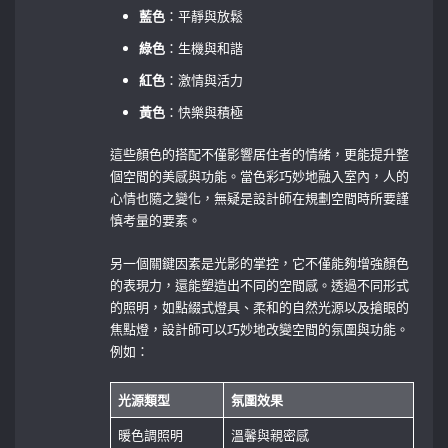
藍色
：平靜與放鬆
綠色
：生機與和諧
紅色
：激情與活力
黃色
：快樂與積極
這些顏色的搭配不僅影響居住者的情緒，更能提升整
個空間的美感與功能。當色彩巧妙地融入室內，人的
心情也隨之變化，無疑是設計師在規劃空間時所要謹
慎考量的要素。
另一個關鍵因素是光影的掌控，它不僅能夠增強顏色
的表現力，還能塑造出不同的空間感。透過不同形式
的照明，如點綴式燈具、柔和的自然光源以及搶眼的
焦點燈，設計師可以巧妙地改變空間的氛圍與功能。
例如：
光源類型
氛圍效果
暖色調照明
溫馨與親密感