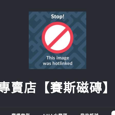
賣店【賽斯磁磚】SI