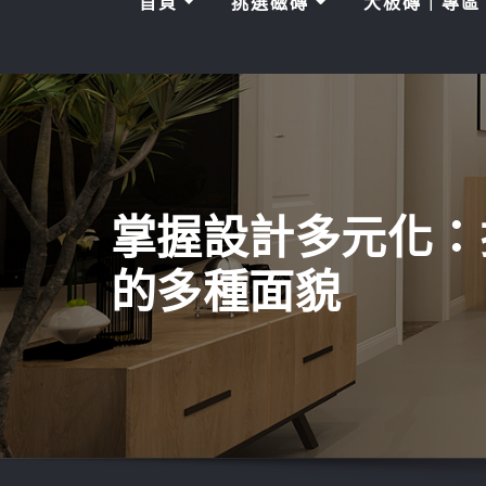
首頁
挑選磁磚
大板磚｜專
掌握設計多元化：
的多種面貌