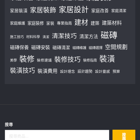
家居設計
家居裝飾
家居裝潢
家庭改善
家庭清潔
建材
建築材料
建築
家庭裝修
家庭維護
家裝
專業指南
磁磚
清潔技巧
清潔方法
施工技巧
材料科學
清潔
空間規劃
磁磚保養
磁磚安裝
磁磚清潔
磁磚維護
磁磚選擇
裝修
裝潢
裝修技巧
美學
裝修建議
裝修指南
裝潢技巧
裝潢費用
設計理念
設計趨勢
預算
設計靈感
搜尋
搜
尋