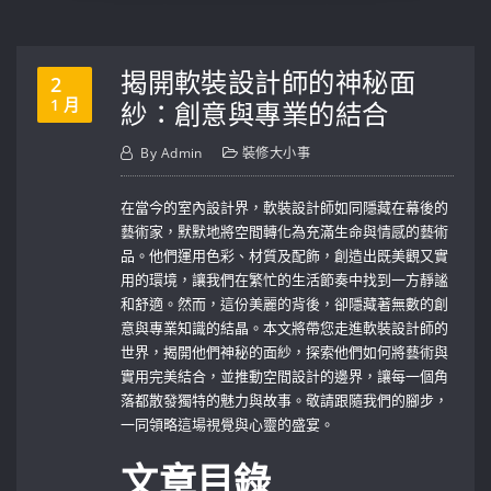
揭開軟裝設計師的神秘面
2
1 月
紗：創意與專業的結合
By
Admin
裝修大小事
在當今的室內設計界，軟裝設計師如同隱藏在幕後的
藝術家，默默地將空間轉化為充滿生命與情感的藝術
品。他們運用色彩、材質及配飾，創造出既美觀又實
用的環境，讓我們在繁忙的生活節奏中找到一方靜謐
和舒適。然而，這份美麗的背後，卻隱藏著無數的創
意與專業知識的結晶。本文將帶您走進軟裝設計師的
世界，揭開他們神秘的面紗，探索他們如何將藝術與
實用完美結合，並推動空間設計的邊界，讓每一個角
落都散發獨特的魅力與故事。敬請跟隨我們的腳步，
一同領略這場視覺與心靈的盛宴。
文章目錄