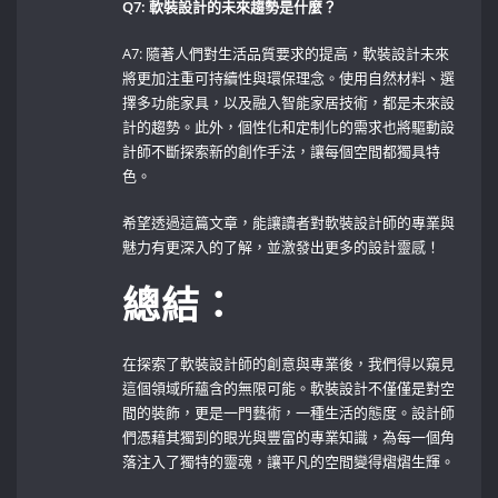
Q7: 軟裝設計的未來趨勢是什麼？
A7: 隨著人們對生活品質要求的提高，軟裝設計未來
將更加注重可持續性與環保理念。使用自然材料、選
擇多功能家具，以及融入智能家居技術，都是未來設
計的趨勢。此外，個性化和定制化的需求也將驅動設
計師不斷探索新的創作手法，讓每個空間都獨具特
色。
希望透過這篇文章，能讓讀者對軟裝設計師的專業與
魅力有更深入的了解，並激發出更多的設計靈感！
總結：
在探索了軟裝設計師的創意與專業後，我們得以窺見
這個領域所蘊含的無限可能。軟裝設計不僅僅是對空
間的裝飾，更是一門藝術，一種生活的態度。設計師
們憑藉其獨到的眼光與豐富的專業知識，為每一個角
落注入了獨特的靈魂，讓平凡的空間變得熠熠生輝。