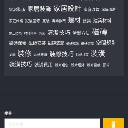
家居設計
家居裝飾
家居裝潢
家庭改善
家庭清潔
建材
建築材料
建築
家庭裝修
家庭維護
家裝
專業指南
磁磚
清潔技巧
清潔方法
施工技巧
材料科學
清潔
空間規劃
磁磚保養
磁磚安裝
磁磚清潔
磁磚維護
磁磚選擇
裝修
裝潢
裝修技巧
美學
裝修建議
裝修指南
裝潢技巧
裝潢費用
設計理念
設計趨勢
預算
設計靈感
搜尋
搜
尋