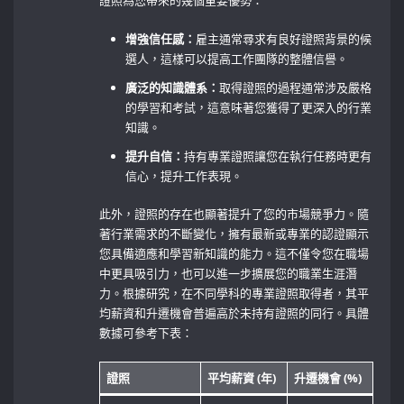
證照為您帶來的幾個重要優勢：
增強信任感：
雇主通常尋求有良好證照背景的候
選人，這樣可以提高工作團隊的整體信譽。
廣泛的知識體系：
取得證照的過程通常涉及嚴格
的學習和考試，這意味著您獲得了更深入的行業
知識。
提升自信：
持有專業證照讓您在執行任務時更有
信心，提升工作表現。
此外，證照的存在也顯著提升了您的市場競爭力。隨
著行業需求的不斷變化，擁有最新或專業的認證顯示
您具備適應和學習新知識的能力。這不僅令您在職場
中更具吸引力，也可以進一步擴展您的職業生涯潛
力。根據研究，在不同學科的專業證照取得者，其平
均薪資和升遷機會普遍高於未持有證照的同行。具體
數據可參考下表：
證照
平均薪資 (年)
升遷機會 (%)