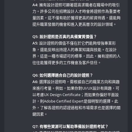
A4:
擁有設計證照可顯著提高求職者在職場中的吸引
力。許多公司在招聘設計人才時會將證照作為重要考
量因素，這不僅有助於獲得更高的薪資待遇，還能夠
提升職業發展的機會和進入更高層次的設計領域。
Q5: 設計證照是否真的具備實質價值？
A5:
設計證照的價值不僅在於它們能夠增強專業形
象，還能反映出持證人的專業知識與技能。在設計
界，這是一種市場認可的標準，因此，擁有證照的人
往往能獲得更多的工作機會及客戶信任。
Q6: 如何選擇適合自己的設計證照？
A6:
選擇設計證照時，需根據自己的職業方向和興趣
來進行考量。例如，如果你對UI/UX設計有興趣，可
以考慮UX Design Certificate；而如果你偏好平面設
計，則Adobe Certified Expert是個明智的選擇。此
外，了解各證照的認證過程和市場需求也是選擇的關
鍵因素。
Q7: 有哪些資源可以幫助準備設計證照考試？