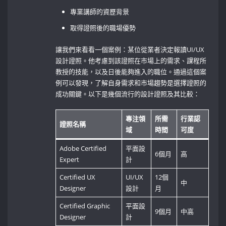
專業講師的資歷背景
取得證照後的職場優勢
讓我們來看看一個案例：某位從業者決定報讀UI/UX
設計證照。他考慮到該證照在市場上的需求、課程所
教授的技能，以及日後能夠進入的職位。通過這個案
例可以發現，了解自身需求和市場趨勢是選擇證照的
成功關鍵。以下是幾個流行的設計證照及其比較：
專注領
所需
行業認
證照名稱
域
時間
可度
Adobe Certified
平面設
6個月
高
Expert
計
Certified UX
UI/UX
12個
中
Designer
設計
月
Certified Graphic
平面設
9個月
中高
Designer
計