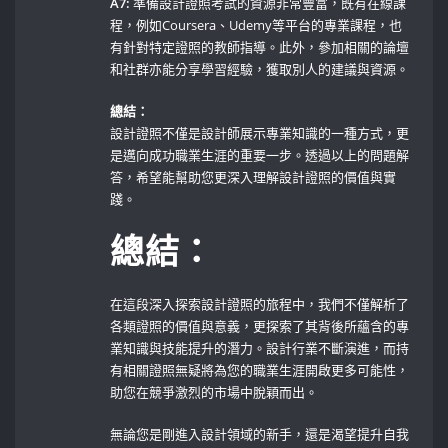
A7:
準備設計證照考試的資源非常豐富，既有在線課
程，例如Coursera、Udemy等平台的專業課程，也
有針對特定證照的教師指導。此外，參加相關的論壇
和社群亦能分享學習經驗，獲取別人的建議與資源。
總結：
設計證照不僅是設計師展示專業知識的一種方式，更
是邁向成功職業生涯的重要一步。透過以上的問題解
答，希望能幫助您更深入理解設計證照的價值與實
踐。
總結：
在這段深入探索設計證照的旅程中，我們不僅解析了
各類證照的價值與意義，更探索了其背後所蘊含的專
業知識與技能提升的潛力。設計行業不斷演進，而持
有相關證照無疑將為您的職業生涯開啟更多可能性，
助您在競爭激烈的市場中脫穎而出。
無論您是剛進入設計領域的新手，還是渴望提升自我