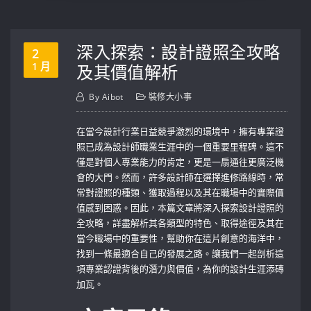
深入探索：設計證照全攻略
2
1 月
及其價值解析
By
Aibot
裝修大小事
在當今設計行業日益競爭激烈的環境中，擁有專業證
照已成為設計師職業生涯中的一個重要里程碑。這不
僅是對個人專業能力的肯定，更是一扇通往更廣泛機
會的大門。然而，許多設計師在選擇進修路線時，常
常對證照的種類、獲取過程以及其在職場中的實際價
值感到困惑。因此，本篇文章將深入探索設計證照的
全攻略，詳盡解析其各類型的特色、取得途徑及其在
當今職場中的重要性，幫助你在這片創意的海洋中，
找到一條最適合自己的發展之路。讓我們一起剖析這
項專業認證背後的潛力與價值，為你的設計生涯添磚
加瓦。