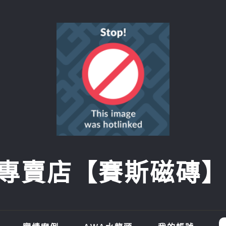
賣店【賽斯磁磚】SI