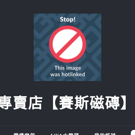
賣店【賽斯磁磚】SI