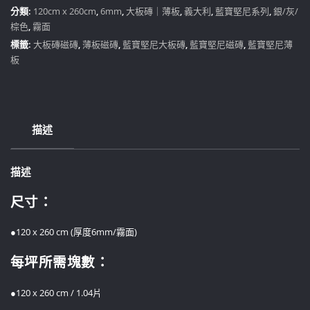
尼
分類:
120cm x 260cm
,
6mm
,
大板磚｜薄板
,
義大利
,
藍寶堅尼系列
,
銀/灰/
系
棕色
,
霧面
列
標籤:
大板磚磁磚
,
薄板磁磚
,
藍寶堅尼大板磚
,
藍寶堅尼磁磚
,
藍寶堅尼薄
AL06
板
Beige
數
量
描述
描述
尺寸：
●120 x 260 cm (厚度6mm/霧面)
每坪所需塊數：
●120 x 260 cm / 1.04片