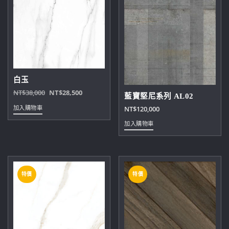
白玉
原
目
NT$
38,000
NT$
28,500
藍寶堅尼系列 AL02
始
前
加入購物車
NT$
120,000
價
價
加入購物車
格：
格：
NT$38,000。
NT$28,500。
特價
特價