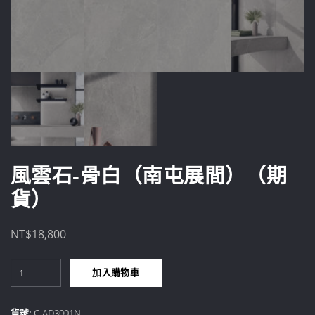
風雲石-骨白（南屯展間）（期
貨）
NT$
18,800
風
加入購物車
雲
石-
骨
貨號:
C-AD3001N