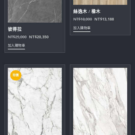
絲逸木 / 橡木
原
目
NT$
18,000
NT$
13,188
始
前
加入購物車
彼得拉
價
價
原
目
NT$
25,000
NT$
20,350
格：
格：
始
前
NT$18,000。
NT$13,18
加入購物車
價
價
格：
格：
NT$25,000。
NT$20,350。
特價