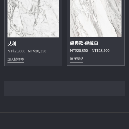
經典款-絲絨白
艾利
價
NT$
20,350
–
NT$
28,500
原
目
NT$
25,000
NT$
20,350
格
始
前
此
選擇規格
加入購物車
範
價
價
產
圍：
格：
格：
品
NT$20,350
NT$25,000。
NT$20,350。
有
到
多
NT$28,500
種
款
式。
可
在
產
品