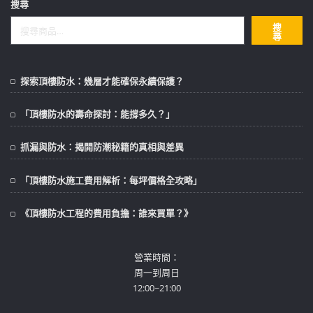
搜尋
頁
搜
面
尋
選
擇
選
探索頂樓防水：幾層才能確保永續保護？
項
「頂樓防水的壽命探討：能撐多久？」
抓漏與防水：揭開防潮秘籍的真相與差異
「頂樓防水施工費用解析：每坪價格全攻略」
《頂樓防水工程的費用負擔：誰來買單？》
營業時間：
周一到周日
12:00~21:00