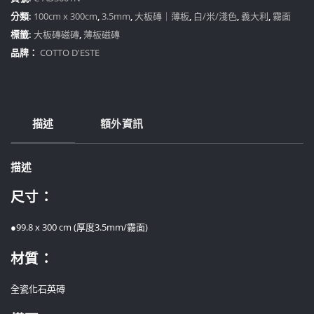
白
分類:
100cm x 300cm
,
3.5mm
,
大板磚｜薄板
,
白/米/淺色
,
義大利
,
霧面
（南
標籤:
大板磚磁磚
,
薄板磁磚
屯
品牌：
COTTO D'ESTE
展
間）
（期
貨）
數
描述
額外資訊
量
描述
尺寸：
●99.8 x 300 cm (厚度3.5mm/霧面)
材質：
全瓷化石英磚