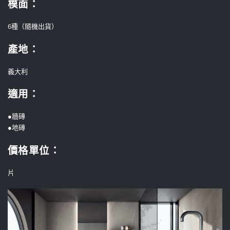
模面：
6種（隨機出貨）
產地：
義大利
適用：
●牆磚
●地磚
價格單位
：
片