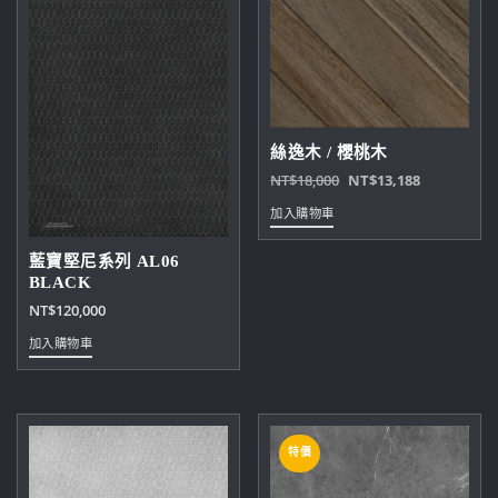
絲逸木 / 櫻桃木
原
目
NT$
18,000
NT$
13,188
始
前
加入購物車
價
價
格：
格：
藍寶堅尼系列 AL06
NT$18,000。
NT$13,18
BLACK
NT$
120,000
加入購物車
特價