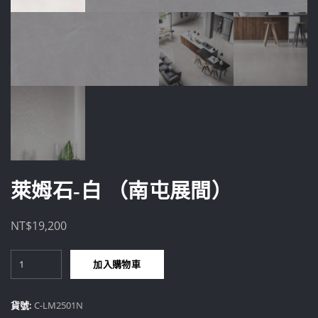
萊姆石-白 （南屯展間）
NT$
19,200
萊
加入購物車
姆
石-
白
貨號:
C-LM2501N