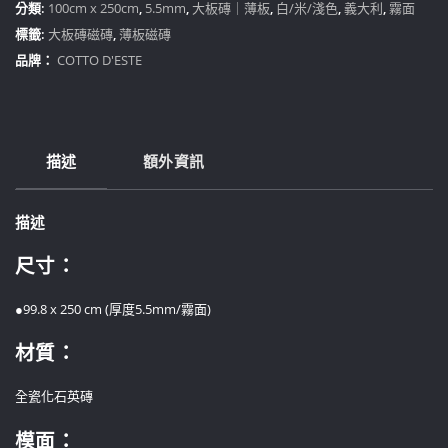
（南
分類:
100cm x 250cm
,
5.5mm
,
大板磚｜薄板
,
白/米/淺色
,
義大利
,
霧面
屯
標籤:
大板磚磁磚
,
薄板磁磚
展
品牌：
COTTO D'ESTE
間）
數
量
描述
額外資訊
描述
尺寸：
●99.8 x 250 cm (厚度5.5mm/霧面)
材質：
全瓷化石英磚
模面：