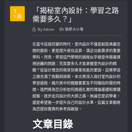
「揭秘室內設計：學習之路
1
1 月
需要多久？」
By
Admin
裝修大小事
在當今這個百變的時代，室內設計不僅是創造美麗空
間的藝術，更是提升居住品質、滿足功能需求的重要
學科。然而，學習這門學問的過程似乎總是伴隨著撲
朔迷離的問題：究竟要多久才能掌握室內設計的精
髓？從設計理念的萌芽到專業技能的鞏固，這條學習
之路充滿了挑戰與探索。本文將深入探討室內設計的
學習過程，揭示其中的關鍵要素及不同階段所需的時
間。我們將為您分析如何透過扎實的理論基礎和實踐
經驗，逐步走向設計的大師之路。無論您是初學者，
還是希望進一步提升自己的設計水準，這篇文章都將
為您提供寶貴的參考與啟發。
文章目錄