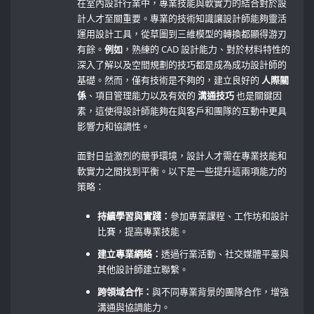
在室內設計行業中，專業技能與軟實力的結合對於設
計人才至關重要。專業的技術知識讓設計師能夠靈活
運用設計工具，從草圖到三維模型的轉換都顯得游刃
有餘。
例如
，熟練的 CAD ‌設計能力、對於材料特性的
深入了解以及空間規劃的技巧都是成為成功設計師的
基礎。然而，僅有技術是不夠的，建立良好的
人際關
係
、項目管理能力以及有效的
溝通技巧
也是關鍵因
素，這使得設計師能夠在與客戶和團隊的互動中更具
影響力和協調性。
面對日益激烈的競爭環境，設計人才需在專業技能和
軟實力之間找到平衡。以下是一些提升這兩項能力的
策略：
持續學習與實踐：
參加專業課程、工作坊和設計
比賽，提高專業技能。
建立專業網絡：
透過行業活動、社交媒體平臺與
其他設計師建立聯繫。
跨領域合作：
與不同專業背景的團隊合作，增強
溝通與協調能力。