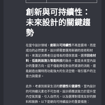
創新與可持續性：
未來設計的關鍵趨
勢
在當今設計領域，
創新
與
可持續性
不再是選項，而是
成功的必然要求。設計師需要運用新穎的技術和材
料，來滿足消費者日益增長的環保意識。選擇
回收材
料
、
低能耗設施
及
智能科技
的融合，都是未來室內設
計的重要方向。這不僅能降低對自然資源的消耗，還
能創造出獨特而功能強大的生活空間，吸引客戶的注
意力與需求。
此外，考慮到居家生活的
舒適性
和
健康性
，室內設計
的可持續元素也不可忽視。設計師應該致力於提升室
內空氣質量、引入自然光，以及選擇對環境友好的顏
料和裝飾。以下是朝向可持續設計的重要措施：