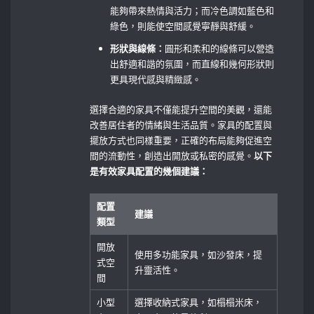
能夠帶來熱情與活力；而冷色調如藍色和
綠色，則能使空間感覺寧靜與舒緩。
形狀與線條：
圓形和柔和的線條可以營造
出舒適和諧的氛圍，而直線和幾何形狀則
更具現代感與精緻感。
選擇合適的家具不僅能提升空間的美觀，還能
改善居住者的情緒與生活品質。家具的配置與
擺放方式也同樣重要，正確的布局能夠促進空
間的流動性，創造出開放或私密的感覺。
以下
是有效家具配置的幾個建議：
配置
建議
類型
開放
使用多功能家具，如沙發床，提
式空
升靈活性。
間
小型
選擇收納式家具，如榻榻米床，