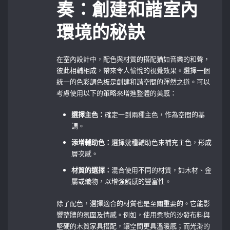
奏：創建和諧室內
環境的秘訣
在室內設計中，配色與材質的搭配猶如音樂的和聲，
彼此相輔相成，帶來令人愉悅的視覺效果。選擇一個
統一的色彩調色板是創建和諧空間的渾然之道。可以
考慮使用以下的策略來增進整體的美感：
選擇主色：
確定一到兩種主色，作為空間的基
調。
添增輔助色：
選擇幾種輔助色來補充主色，形成
層次感。
材質的選擇：
混合使用不同的材質，如木材、金
屬或織物，以增強觸感的豐富性。
除了配色，選擇適合的材質也是至關重要的。它能影
響整體的氛圍及情感。例如，使用柔軟的沙發布料與
堅硬的木質家具搭配，讓空間更具溫暖感；而光滑的