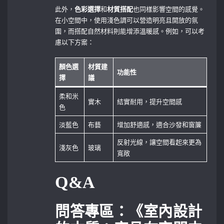
此外，
色彩選擇
和
材質搭配
也同樣影響空間的感覺。
在小空間中，使用淺色調可以營造明亮且開放的氛
圍，而搭配自然材料則能增添溫暖感。例如，可以考
慮以下方案：
顏色選
材質建
功能性
擇
議
柔和米
實木
結實耐用，提升空間感
色
淡藍色
布藝
增加舒適感，適合沙發和窗簾
反射光線，讓空間看起來更為
淺灰色
玻璃
寬敞
Q&A
問答專區：《室內設計