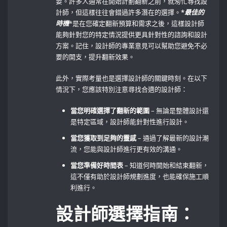
要。許多人通常在開始計劃翻新之前，就匆忙尋找設
計師，但這樣往往會錯過許多潛在的選擇。
*
最佳的
時機
*是在您確定翻新預算和需求之後，這樣設計師
能夠針對您的特定情況提供更具針對性的諮詢和設計
方案。記住，設計師的專業意見可以幫助您避免不必
要的開支，提升翻新效果。
此外，實際考量也是選擇設計師的關鍵時刻。在以下
情況下，您應該特別注意尋找合適的設計師：
當您明確選擇了翻新的範圍
– 無論是整體設計還
是特定區域，設計師能針對性進行設計。
當您獲取到足夠的靈感
– 通過了解最新的設計潮
流，您能與設計師進行更有效的溝通。
當您準備好時間表
– 知道何時開始和結束翻新，
這不僅有助於設計師規劃進度，也能確保施工順
利進行。
設計師選擇指南：