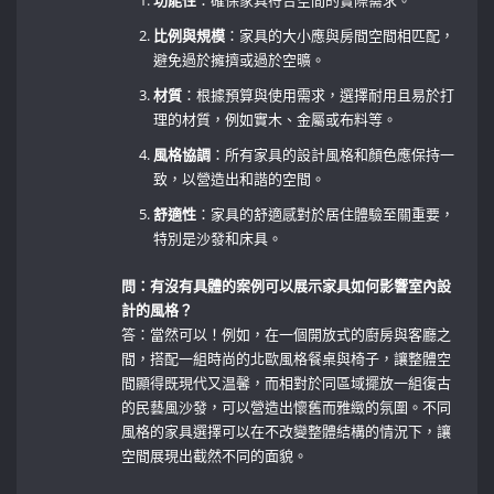
功能性
：確保家具符合空間的實際需求。
比例與規模
：家具的大小應與房間空間相匹配，
避免過於擁擠或過於空曠。
材質
：根據預算與使用需求，選擇耐用且易於打
理的材質，例如實木、金屬或布料等。 ⁣
風格協調
：所有家具的設計風格和顏色應保持一
致，以營造出和諧的空間。
舒適性
：家具的舒適感對於居住體驗至關重要，
特別是沙發和床具。
問：有沒有具體的案例可以展示家具如何影響室內設
計的風格？
答：當然可以！例如，在一個開放式的廚房與客廳之
間，搭配一組時尚的北歐風格餐桌與椅子，讓整體空
間顯得既現代又温馨，而相對於同區域擺放一組復古
的民藝風沙發，可以營造出懷舊而雅緻的氛圍。不同
風格的家具選擇可以在不改變整體結構的情況下，讓
空間展現出截然不同的面貌。