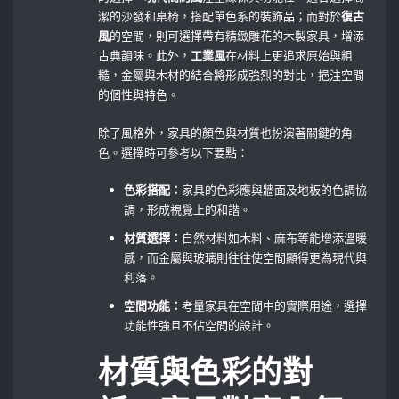
潔的沙發和桌椅，搭配單色系的裝飾品；而對於
復古
風
的空間，則可選擇帶有精緻雕花的木製家具，增添
古典韻味。此外，
工業風
在材料上更追求原始與粗
糙，金屬與木材的結合將形成強烈的對比，挹注空間
的個性與特色。
除了風格外，家具的顏色與材質也扮演著關鍵的角
色。選擇時可參考以下要點：
色彩搭配：
家具的色彩應與牆面及地板的色調協
調，形成視覺上的和諧。
材質選擇：
自然材料如木料、麻布等能增添溫暖
感，而金屬與玻璃則往往使空間顯得更為現代與
利落。
空間功能：
考量家具在空間中的實際用途，選擇
功能性強且不佔空間的設計。
材質與色彩的對