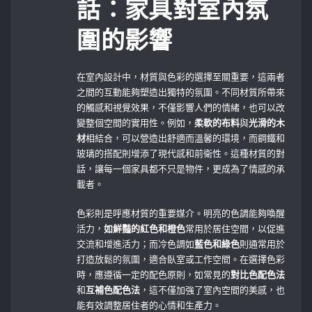
話：家具對室內氛
圍的影響
在室內設計中，材質與色彩的選擇至關重要，這兩者
之間的互動能夠塑造出獨特的氛圍。不同材質所帶來
的觸感和視覺效果，不僅影響人們的情緒，也可以改
變整個空間的實用性。例如，
柔軟的布料
與
光滑的木
材
相結合，可以營造出舒適而溫馨的環境，而鋼鐵和
玻璃的搭配則增添了現代感和前衛性。這種材質的對
話，讓每一個家具都不只是物件，更成為了情感的承
載者。
色彩則是呼應材質的重要媒介。明亮的色調能夠喚醒
活力，
如鮮豔的紅色和橙色
常用於居住空間，以促進
交流和增進活力；而冷色調如
藍色和綠色
則通常用於
打造放鬆的氛圍，適合臥室或工作空間。在選擇色彩
時，應遵循一定的配色原則，如常見的
對比色配色法
和
互補色配色法
，這不僅加強了室內空間的美感，也
能有效調整居住者的心情和生產力。