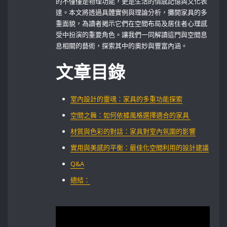
的不僅僅是物理功能，更是生活的情感記憶與文化表
達。本文將透過具體實例與理論分析，攤開家具的多
重面貌，為讀者揭示它們在空間布局及居住者心理感
受中扮演的重要角色。讓我們一同解讀這門與空間息
息相關的藝術，探索其中的奧妙與豐富內涵。
文章目錄
室內設計的靈魂：家具的多重功能探索‍
空間之舞：如何依據風格選擇適合的家具 ⁤
材質與色彩的對話：家具對室內氛圍的影響
實用與美感的平衡：最佳化空間利用的設計建議
Q&A
總結：