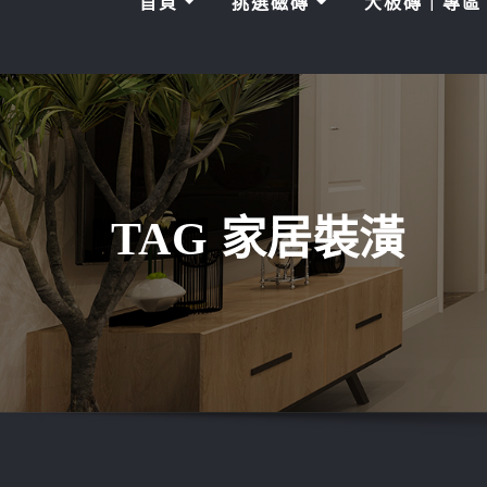
首頁
挑選磁磚
大板磚｜專
TAG 家居裝潢