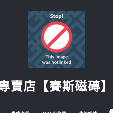
賣店【賽斯磁磚】SI