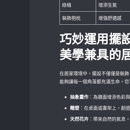
綠植
增添生氣
裝飾抱枕
增強舒適感
巧妙運用擺
美學兼具的
在居家環境中，擺設不僅僅是裝飾
能夠讓每一個角落都充滿生命。您
抽象畫作
：為牆面增添色彩
雕塑
：在桌面或書架上，創
天然花卉
：帶來自然的氣息