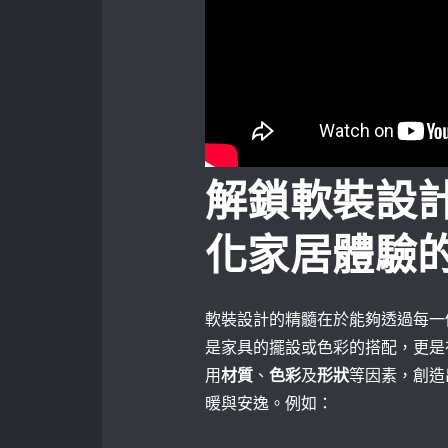
解鎖軟裝設
化家居體驗
軟裝設計的精髓在於能夠透過每一
是家具的擺設或色彩的搭配，更是
用
材質
、
色彩
及
形狀
等因素，創造
暖與安逸。例如：