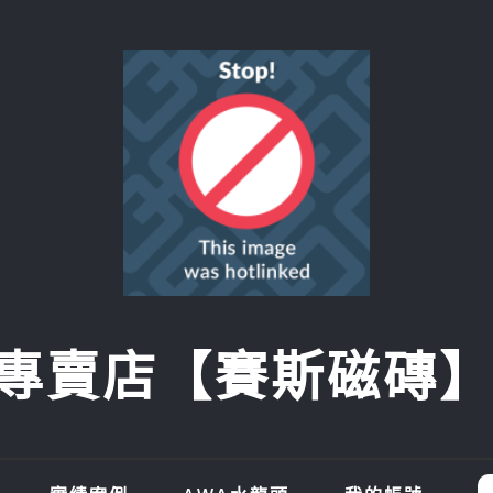
賣店【賽斯磁磚】SI