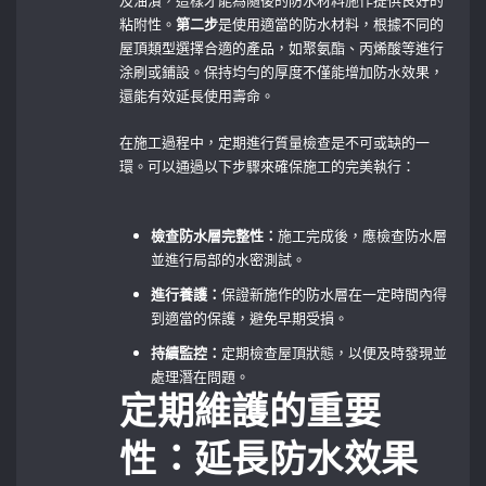
及油漬，這樣才能為隨後的防水材料施作提供良好的
粘附性。
第二步
是使用適當的防水材料，根據不同的
屋頂類型選擇合適的產品，如聚氨酯、丙烯酸等進行
涂刷或鋪設。保持均勻的厚度不僅能增加防水效果，
還能有效延長使用壽命。
在施工過程中，定期進行質量檢查是不可或缺的一
環。可以通過以下步驟來確保施工的完美執行：
檢查防水層完整性：
施工完成後，應檢查防水層
並進行局部的水密測試。
進行養護：
保證新施作的防水層在一定時間內得
到適當的保護，避免早期受損。
持續監控：
定期檢查屋頂狀態，以便及時發現並
處理潛在問題。
定期維護的重要
性：延長防水效果