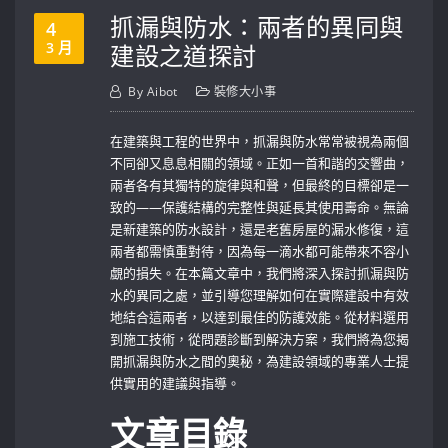
抓漏與防水：兩者的異同與
4
3 月
建設之道探討
By
Aibot
裝修大小事
在建築與工程的世界中，抓漏與防水常常被視為兩個
不同卻又息息相關的領域。正如一首和諧的交響曲，
兩者各有其獨特的旋律與和聲，但最終的目標卻是一
致的——保護結構的完整性與延長其使用壽命。無論
是新建築的防水設計，還是老舊房屋的漏水修復，這
兩者都需慎重對待，因為每一滴水都可能帶來不容小
覷的損失。在本篇文章中，我們將深入探討抓漏與防
水的異同之處，並引導您理解如何在實際建設中有效
地結合這兩者，以達到最佳的防護效能。從材料選用
到施工技術，從問題診斷到解決方案，我們將為您揭
開抓漏與防水之間的奧秘，為建設領域的專業人士提
供實用的建議與指導。
文章目錄