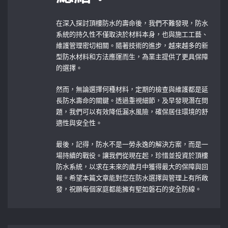
在深入探討頂樓防水的壽命後，我們不難發現，防水
系統的持久性不僅取決於材料本身，也與施工工藝、
維護管理密切相關。隨著技術的進步，越來越多的新
型防水材料和方法應運而生，為業主提供了更具保障
的選擇。
然而，無論選擇何種材料，定期的檢查與維護都是延
長防水壽命的關鍵。透過重視細節，及早發現潛在問
題，我們可以有效降低漏水風險，確保居住環境的舒
適性與安全性。
最後，記得，防水不是一勞永逸的解決方案，而是一
場持續的戰役。讓我們從現在起，珍惜並投資於頂樓
防水系統，以求在未來的歲月中獲得最大的保障與回
報。希望本篇文章能對您在防水選擇與管理上有所啟
發，祝願每個家庭都能擁有堅如磐石的安全防線。