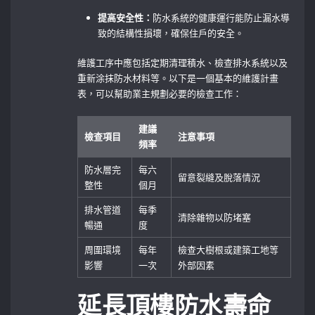
提高安全性：
防水系統的健康運行能防止漏水導
致的結構性損壞，確保住戶的安全。
維護工序中應包括定期清理積水、檢查排水系統以及
重新涂抹防水材料等。以下是一個基本的維護計畫
表，可以幫助業主規劃必要的檢查工作：
建議
檢查項目
注意事項
頻率
防水層完
每六
留意裂縫及脫落情況
整性
個月
排水管道
每季
清除雜物以防堵塞
暢通
度
周圍環境
每年
檢查大樹根或建築工地等
影響
一次
外部因素
延長頂樓防水壽命