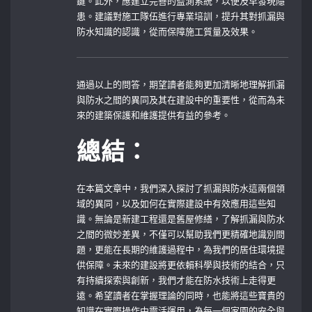
鍵。此外，應建立完善的監測系統，以便及早發現隱
患。建議對施工隊伍進行專業培訓，提升其對抓漏與
防水知識的認識，從而保障施工質量及效果。
通過以上的問答，期望讀者能夠更加清晰地理解抓漏
與防水之間的異同及其在建設中的重要性，從而為未
來的建築保護和維護提供有益的參考。⁤
總結：
在本篇文章中，我們深入探討了抓漏與防水這兩個領
域的異同，以及如何在實際建設中有效應用這些知
識。無論是新建工程還是舊屋修繕，了解抓漏與防水
之間的微妙差異，不僅可以幫助我們更精確地識別問
題，更能在長期的維護過程中，為我們的居住環境提
供保障。未來的建設將更依賴科學與技術的結合，只
有持續探索與創新，我們才能在防水技術上走得更
遠。希望讀者在掌握理論的同時，也能將這些寶貴的
知識在實際操作中靈活運用，為每一個家園的安全與