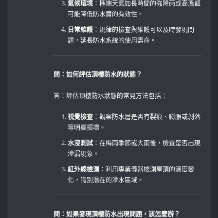
氣候環境
：極端天氣如長時間的強降雨或高溫都
可能降低防水層的有效性。
日常維護
：規律的檢查與維護可以及時發現問
題，延長防水系統的使用壽命。
問：如何評估頂樓防水的狀態？
答：評估頂樓防水狀態的常見方法包括：
視覺檢查
：觀察防水層是否有裂痕、膨脹或剝落
等明顯損壞。
水浸測試
：在梅雨季節或大雨後，檢查是否出現
滲漏現象。
紅外線檢測
：利用專業儀器檢測屋頂的溫度變
化，識別潛在的滲水區域。
問：如果發現頂樓防水出現問題，該怎麼辦？