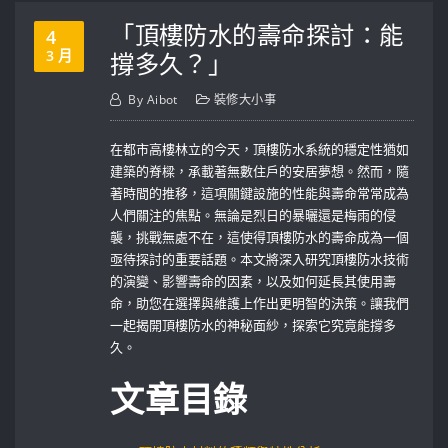
「頂樓防水的壽命探討：能
4
3 月
撐多久？」
By
Aibot
裝修大小事
在都市高樓林立的今天，頂樓防水系統的穩定性猶如
建築的脊樑，承載著無數住戶的安居夢想。然而，隨
著時間的推移，這項關鍵設施的性能與壽命常常成為
人們關注的焦點。無論是烈日的暴曬還是梅雨的侵
襲，挑戰無處不在，這使得頂樓防水的壽命成為一個
亟待探討的重要話題。本文將深入研究頂樓防水技術
的演變、影響壽命的因素，以及如何延長其使用壽
命，助您在選擇與維護上作出更明智的決策。讓我們
一起揭開頂樓防水的神秘面紗，探索它究竟能撐多
久。
文章目錄