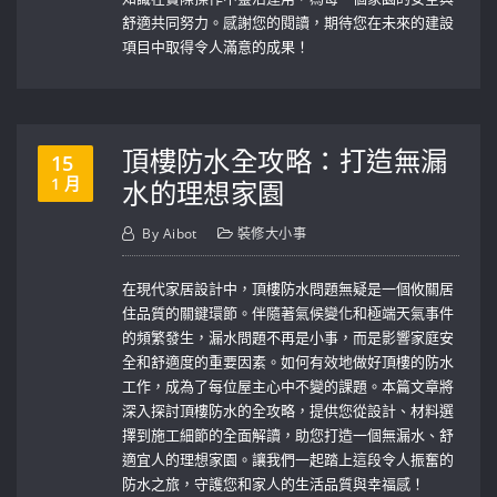
舒適共同努力。感謝您的閱讀，期待您在未來的建設
項目中取得令人滿意的成果！
頂樓防水全攻略：打造無漏
15
1 月
水的理想家園
By
Aibot
裝修大小事
在現代家居設計中，頂樓防水問題無疑是一個攸關居
住品質的關鍵環節。伴隨著氣候變化和極端天氣事件
的頻繁發生，漏水問題不再是小事，而是影響家庭安
全和舒適度的重要因素。如何有效地做好頂樓的防水
工作，成為了每位屋主心中不變的課題。本篇文章將
深入探討頂樓防水的全攻略，提供您從設計、材料選
擇到施工細節的全面解讀，助您打造一個無漏水、舒
適宜人的理想家園。讓我們一起踏上這段令人振奮的
防水之旅，守護您和家人的生活品質與幸福感！