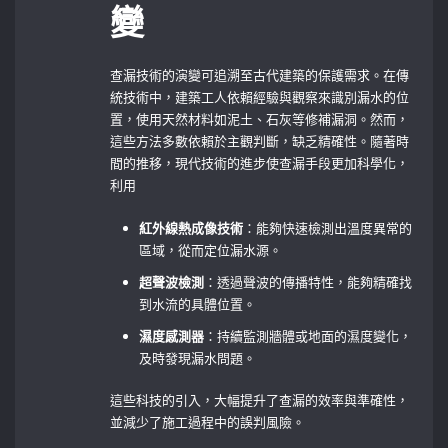
變
查漏技術的演變可追溯至古代建築的保護需求。在傳
統技術中，建築工人依賴經驗與觀察來識別漏水的位
置，使用天然材料如泥土、石灰等修補漏洞。然而，
這些方法多數依賴於主觀判斷，缺乏精確性。隨著時
間的推移，現代技術的進步使查漏手段更加科學化，
利用
紅外線熱成像技術
：能夠快速檢測出溫度異常的
區域，從而定位漏水源。
超聲波檢測
：透過聲波的傳播特性，能夠精確找
到水流的具體位置。
濕度感測器
：持續監測牆體或地面的濕度變化，
及時發現漏水問題。
這些科技的引入，大幅提升了查漏的效率與準確性，
並減少了施工過程中的誤判風險。