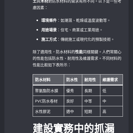
土
與
木材
對防水材料的需求有所不同。以下是一些考
慮因素：
環境條件
：如潮濕、乾燥或溫度波動等。
用途場景
：住宅、商業或工業用途。
施工方式
：傳統施工或現代化的預製技術。
除了適用性，防水材料的
性能
同樣關鍵。人們常關心
的性能包括防水性、耐用性及維護需求。不同材料的
性能比較如下表所示：
防水材料
防水性
耐用性
維護需求
聚氨酯防水膜
優秀
長期
低
PVC防水卷材
良好
中等
中
水性膠泥
適中
短期
高
建設實務中的抓漏