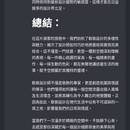
同時保持對最新設計趨勢的敏感度，這樣才能在日益
競爭的設計界立足。
總結：
在這片探索的旅程中，我們剖析了軟裝設計的多樣性
與魅力，揭示了設計師如何巧妙地將藝術與實用完美
結合。這不僅是一門技藝，更是一種對空間深刻理解
的表現。每一件精心挑選的家具、每一幅精美的畫
作、每一抹生動的色彩，都在無聲地講述著生活的故
事，賦予空間屬於其獨特的靈魂。
軟裝設計師不僅是裝飾的專家，更是創造氛圍與情感
的導演。他們懂得如何讓每一個空間流露出個人風格
及生活理念，並將其轉化為令人難忘的視覺體驗。正
因為如此，軟裝設計在現代生活中佔有不可或缺的一
席之地，影響著我們的日常與情感。
當我們下一次漫步於精緻的空間中，不妨靜下心來，
去感受那份深藏於每一個設計細節背後的美學與用