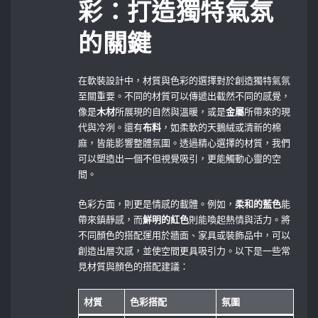
彩：打造獨特氣氛
的關鍵
在軟裝設計中，材質與色彩的選擇對於創造獨特氣氛
至關重要。不同的材質可以傳遞出截然不同的感覺，
像是
木材
所展現的自然與溫暖，或是
金屬
所帶來的現
代與冷冽。還有
布料
，如柔軟的天鵝絨或清新的棉
麻，皆能影響整體氛圍。透過精心選擇的材質，我們
可以塑造出一個不但視覺吸引，更能觸動心靈的空
間。
色彩方面，則更是情感的載體。例如，
柔和的藍色
能
帶來鎮靜感，而
鮮明的紅色
則能喚起熱情與活力。將
不同顏色的搭配運用於牆面、家具或裝飾品中，可以
創造出層次感，並使空間更具吸引力。以下是一些常
見材質與顏色的搭配建議：
材質
色彩搭配
氛圍