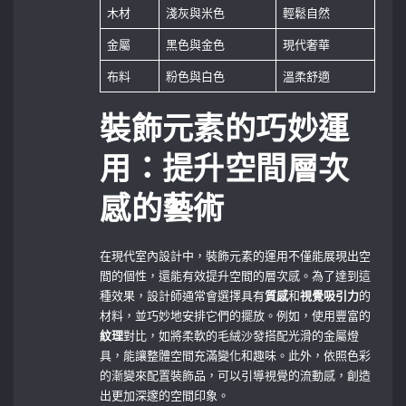
木材
淺灰與米色
輕鬆自然
金屬
黑色與金色
現代奢華
布料
粉色與白色
溫柔舒適
裝飾元素的巧妙運
用：提升空間層次
感的藝術
在現代室內設計中，裝飾元素的運用不僅能展現出空
間的個性，還能有效提升空間的層次感。為了達到這
種效果，設計師通常會選擇具有
質感
和
視覺吸引力
的
材料，並巧妙地安排它們的擺放。例如，使用豐富的
紋理
對比，如將柔軟的毛絨沙發搭配光滑的金屬燈
具，能讓整體空間充滿變化和趣味。此外，依照色彩
的漸變來配置裝飾品，可以引導視覺的流動感，創造
出更加深邃的空間印象。