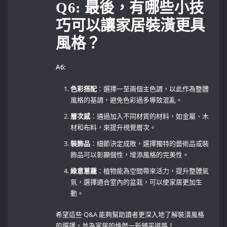
Q6: 最後，有哪些小技
巧可以讓家居裝潢更具
風格？
A6:
色彩搭配
：選擇一至兩個主色調，以此作為整體
風格的基調，避免色彩過多導致混亂。
層次感
：通過加入不同材質的材料，如金屬、木
材和布料，來提升視覺層次。
裝飾品
：細節決定成敗，選擇獨特的藝術品或裝
飾品可以彰顯個性，增添風格的完美性。
綠意蔥蘢
：植物能為空間帶來活力，提升整體氣
氛，選擇適合室內的盆栽，可以使家居更加生
動。
希望這些 ‌Q&A 能夠幫助讀者更深入地了解裝潢風格
的選擇，並為家居的焕然一新鋪平道路！