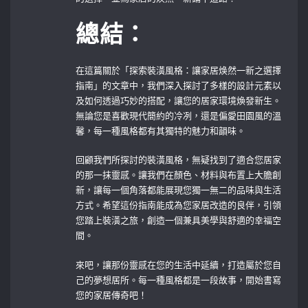
總結：
在這篇關於「探索裝潢風格：讓家居焕然一新之選擇
指南」的文章中，我們深入探討了多樣的設計元素以
及如何透過巧妙的搭配，讓您的居家環境煥發新生。
無論您是喜歡現代簡約的冷冽，還是偏愛田園風的溫
馨，每一種風格都有其獨特的魅力和韻味。
回顧我們所探討的裝潢風格，無疑找到了適合您居家
的那一抹靈感。讓我們在顏色、材料與布置上大膽創
新，讓每一個角落都能展現您獨一無二的品味與生活
方式。希望這份指南能成為您家居改造的良伴，引領
您踏上裝潢之旅，創造一個兼具美學與舒適的幸福空
間。
來吧，讓那份靈感在您的生活中延續，打造屬於您自
己的夢想居所。每一種風格都是一段故事，開始書寫
您的家居傳奇吧！