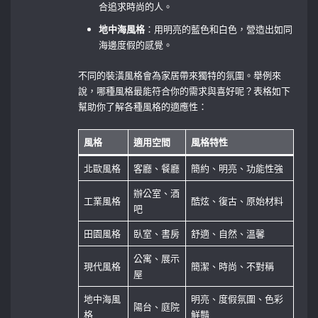
合追求時尚的人。
地中海風格
：用明亮的藍色和白色，營造出如同
海邊度假的感覺。
不同的裝潢風格會為家居帶來獨特的氛圍。舉例來
說，哪種風格最能符合你的需求與喜好呢？表格如下
幫助你了解各種風格的適應性：
風格
適用空間
風格特性
北歐風格
客廳、餐廳
簡約、明亮、功能性強
辦公室、酒
工業風格
酷炫、復古、原始材料
吧
田園風格
臥室、書房
舒適、自然、溫馨
公寓、展示
現代風格
簡潔、時尚、不對稱
屋
地中海風
明亮、度假氛圍、色彩
陽台、庭院
格
鮮豔