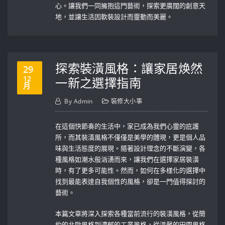
心。讓我們一同擁抱這門藝術，探索更廣闊的創意天
地，並讓生活因軟裝設計而靈動而美麗。
探索裝潢風格：讓家居焕然
29
12
一新之選擇指南
月
By
Admin
裝修大小事
在這個快節奏的生活中，家已成為我們心靈的庇護
所，而其裝潢風格不僅僅是美學的體現，更是個人品
味與生活態度的展現。隨著設計理念的不斷演變，各
種風格如潮水般汹湧而來，讓我們在選擇家居裝潢
時，有了更多可能性。然而，如何在多樣化的選擇中
找到最能表達自我個性的風格，卻是一門值得探討的
藝術。
本篇文章將深入探索各種當前流行的裝潢風格，從簡
約的北歐風格到濃郁的工業風格，從溫馨的田園風格