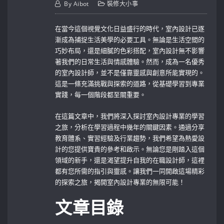
By
Aibot
裝修大小事
在當今這個視覺文化日益盛行的時代，室內設計已逐
漸成為捕捉生活美學的必要工具。無論是生活空間的
巧妙布局，還是細膩的色彩搭配，室內設計無不影響
著我們的日常生活與情感體驗。然而，成為一名優秀
的室內設計師，並不是僅靠靈感與創意所能實現的。
這是一條充滿挑戰與探索的道路，從基礎學習到專業
實踐，每一個階段都至關重要。
在這篇文章中，我們將深入探討室內設計專業的學習
之旅，分析在學習過程中幾年的關鍵因素。通過分享
教育體系、實習經驗及行業趨勢，我們希望為熱愛設
計的您提供寶貴的參考和啟示。無論您是剛踏入這個
領域的新手，還是渴望提升自我的在職設計師，這裡
都有您所需的指引與靈感。讓我們一同開啟這場精彩
的探索之旅，揭開室內設計專業的無限可能！
文章目錄