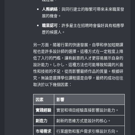
人際網絡
：與同行建立的聯繫可帶來未來職業發
展的機會。
職業認可
：許多雇主在招聘時會偏好具有相應學
歷的候選人。
另一方面，隨著行業的快速發展，自學和參加短期課
程也是許多設計師的選擇。這種方式在一定程度上降
低了入行的門檻，讓有創意的人才更容易展示自身的
設計能力。しかし、這種方法也可能導致知識的片面
性和技術的不足，從而影響最終作品的質量。根據研
究，無論是選擇學位課程還是自學，最終的成功往往
取決於以下幾個因素：
因素
影響
實踐經驗
實習和項目經驗直接影響設計能力。
創造力
創新的思維方式是設計的核心。
市場需求
行業趨勢和客戶需求引導設計方向。