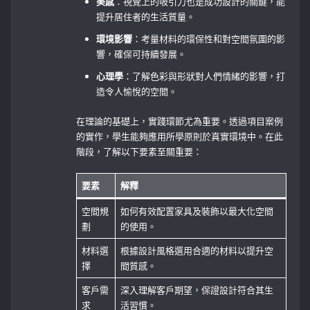
美感
：視覺上的吸引力也是成功設計的關鍵，能
提升居住者的生活質量。
環境影響
：考量材料的環保性和對空間氛圍的影
響，確保可持續發展。
心理學
：了解色彩與形狀對人們情緒的影響，打
造令人愉悅的空間。
在理論的基礎上，實踐環節尤為重要。透過項目案例
的實作，學生能夠應用所學原則於真實環境中。在此
階段，了解以下要素至關重要：
要素
解釋
空間規
如何有效配置家具及裝飾以最大化空間
劃
的使用。
材料選
根據設計風格選用合適的材料以提升空
擇
間質感。
客戶需
深入理解客戶期望，保證設計符合其生
求
活習慣。