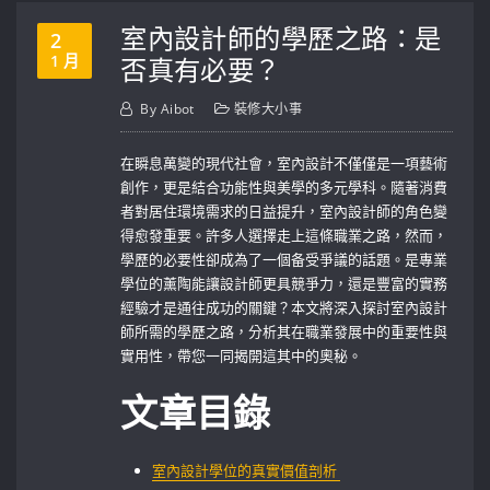
室內設計師的學歷之路：是
2
1 月
否真有必要？
By
Aibot
裝修大小事
在瞬息萬變的現代社會，室內設計不僅僅是一項藝術
創作，更是結合功能性與美學的多元學科。隨著消費
者對居住環境需求的日益提升，室內設計師的角色變
得愈發重要。許多人選擇走上這條職業之路，然而，
學歷的必要性卻成為了一個备受爭議的話題。是專業
學位的薰陶能讓設計師更具競爭力，還是豐富的實務
經驗才是通往成功的關鍵？本文將深入探討室內設計
師所需的學歷之路，分析其在職業發展中的重要性與
實用性，帶您一同揭開這其中的奧秘。
文章目錄
室內設計學位的真實價值剖析 ⁣