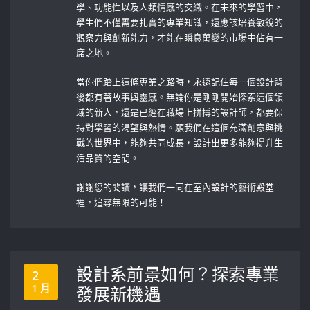
學、功能性以及人類情感的交織。在未來的學習中，
學生們不僅需要扎實的專業知識，還應該培養敏銳的
觀察力與創新能力，才能在瞬息萬變的市場中佔有一
席之地。
當你們踏上這條專業之路時，永遠記住每一個設計背
後都有著故事與靈感。無論你是剛剛開始探索這個領
域的新人，還是已經在職場上拼搏的設計師，都要保
持對學習的渴望與熱情。願我們在這個充滿創意與挑
戰的世界中，能夠共同成長，設計出更多能夠提升生
活品質的空間。
謝謝您的閱讀，讓我們一同在室內設計的藝術殿堂
裡，追尋無限的可能！
設計系前景如何？探索專業
2
1 月
發展新機遇