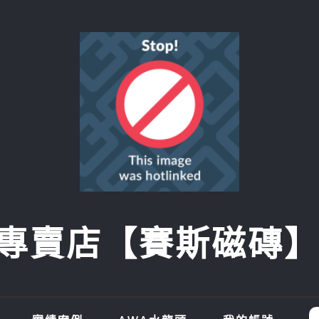
賣店【賽斯磁磚】SI